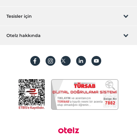
Havaalanı servisi (ücretli)
Transfer servisi (ücretli)
Sizi arayalım
Hediye Kart
Tesisler için
Havuz
İştirak olun
Açık Yüzme Havuzu
ZPara Nedir?
Hemen tesisinizi ekleyin
Otelz hakkında
Açık Yüzme Havuzu (Sezonluk)
İletişim
Üye girişi
Çocuk Havuzu
Villa/Daire ekleyin
Hakkımızda
Temizlik Hizmetleri
Sıkça sorulan sorular
Hesap oluştur
Günlük temizlik hizmeti
Sürdürülebilirlik
Kişisel Verilerin Korunması
Çamaşırhane
Ütü hizmeti
Koşullar ve şartlar
İşlem rehberi
Diğer
Aydınlatma metni
Isıtma
jeneratör
Gizlilik politikaları
Klima
Odalar
Yasal bilgiler