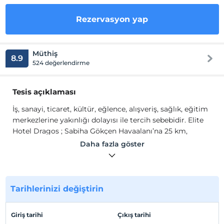
Rezervasyon yap
Müthiş
8.9
524 değerlendirme
Tesis açıklaması
İş, sanayi, ticaret, kültür, eğlence, alışveriş, sağlık, eğitim
merkezlerine yakınlığı dolayısı ile tercih sebebidir. Elite
Hotel Dragos ; Sabiha Gökçen Havaalanı’na 25 km,
Atatürk Havaalanı’na 50 km, Bostancı Deniz Otobüsü ve
Daha fazla göster
Vapur İskelesi’ne 6 km, Maltepe Marmaray İstasyonu’na 1
km, Maltepe Metro Durağı’na 1.5 km uzaklıktadır. Ayrıca
Maltepe Sahil Etkinlik Alanı’na 2.5 km, Piazza AVM’ye 3
km, Maltepe Park AVM’ye 2 km, Hilltown AVM’ye 6 km,
Tarihlerinizi değiştirin
Bağdat Caddesi’ne 9 km mesafededir.
İş, sanayi, ticaret, kültür, eğlence, alışveriş, sağlık, eğitim
Giriş tarihi
Çıkış tarihi