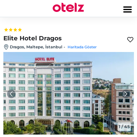
Elite Hotel Dragos
Dragos, Maltepe, İstanbul
-
Haritada Göster
1
/
45