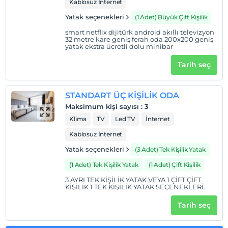
Kablosuz İnternet
Çocuklar
Yatak seçenekleri
(1 Adet) Büyük Çift Kişilik
2 yaşına kadar olan bebekler ücretsizdir.
Her bir oda için 6 yaşına kadar 1 çocuk ücretsizdir
smart netflix dijitürk android akıllı televizyon
32 metre kare geniş ferah oda 200x200 geniş
yatak ekstra ücretli dolu minibar
Tarih seç
STANDART ÜÇ KİŞİLİK ODA
Maksimum kişi sayısı
:
3
Klima
TV
Led TV
İnternet
Kablosuz İnternet
Yatak seçenekleri
(3 Adet) Tek Kişilik Yatak
(1 Adet) Tek Kişilik Yatak
(1 Adet) Çift Kişilik
3 AYRI TEK KİŞİLİK YATAK VEYA 1 ÇİFT ÇİFT
KİŞİLİK 1 TEK KİŞİLİK YATAK SEÇENEKLERİ.
Tarih seç