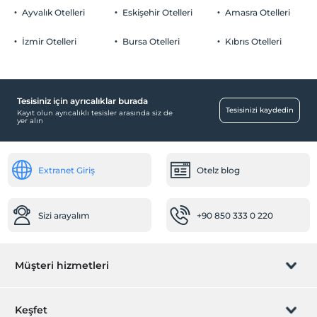
Ayvalık Otelleri
Eskişehir Otelleri
Amasra Otelleri
2 yaşına kadar olan bebekler ücretsizdir.
Her bir oda için 6 yaşına kadar 1 çocuk ücretsizdir
İzmir Otelleri
Bursa Otelleri
Kıbrıs Otelleri
Aktiviteler
Bilardo
Ücretsiz
Tesisiniz için ayrıcalıklar burada
Tesisinizi kaydedin
Kayıt olun ayrıcalıklı tesisler arasında siz de
Mağazalar
yer alın
Kuaför/Güzellik salonu
Çocuk
Extranet Giriş
Otelz blog
Çocuk Havuzu
Çocuk büfesi
Sizi arayalım
+90 850 333 0 220
Çalışma Alanları
Faks/fotokopi
Müşteri hizmetleri
Business center
Ulaşım
Rezervasyon yönet
Keşfet