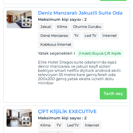
Dragos Tepesi’nin eteğinde Marmara Denizi ve Prens
Adaları’na hakim bir konumda bulunmaktadır.
Deniz Manzaralı Jakuzili Suite Oda
Maksimum kişi sayısı
:
2
Jakuzi
Klima
Oturma Gurubu
Haritada Göster
Deniz Manzarası
TV
Led TV
İnternet
Kablosuz İnternet
Yatak seçenekleri
(1 Adet) Büyük Çift Kişilik
Otel koşulları
Elite Hotel Dragos suite odaların'da eşsiz
Check/in
deniz manzarası ve jakuzi keyfi sizleri
bekliyor smart netflix dijitürk android akıllı
En erken saat 14:00 ve sonrası
televizyon 55 metre kare geniş ferah oda
200x200 geniş yatak ekstra ücretli dolu
Check/out
minibar
En geç saat 12:00 ve öncesi
Tarih seç
Evcil Hayvan
Evcil hayvan kabul edilmemektedir.
ÇİFT KİŞİLİK EXECUTİVE
Sigara
Maksimum kişi sayısı
:
2
Odalarda sigara içilmez
Klima
TV
Led TV
İnternet
Giriş saatleri