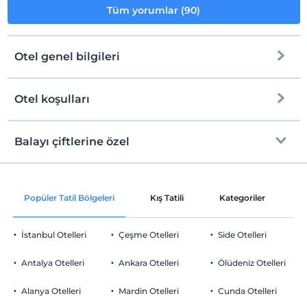
Tüm yorumlar (90)
Otel genel bilgileri
Otel koşulları
Internet
Check/in
Ücretsiz Wi-fi
En erken saat 14:00 ve sonrası
Balayı çiftlerine özel
Ortak alanlar ve tüm odalar
Check/out
En geç saat 12:00 ve öncesi
Oda süslemesi
Evcil Hayvan
Popüler Tatil Bölgeleri
Kış Tatili
Kategoriler
P
Evcil hayvan kabul edilmemektedir.
Sigara
İstanbul Otelleri
Çeşme Otelleri
Side Otelleri
Odalarda sigara içilmez
Otopark
Yaş kısıtlaması
Antalya Otelleri
Ankara Otelleri
Ölüdeniz Otelleri
Tesisimizde sadece 18 ile 85 yaşları arasındaki misafirler kabul
Ücretsiz Özel Otopark
edilir
Alanya Otelleri
Mardin Otelleri
Cunda Otelleri
Otopark (Tesis bünyesinde)
Çocuklar