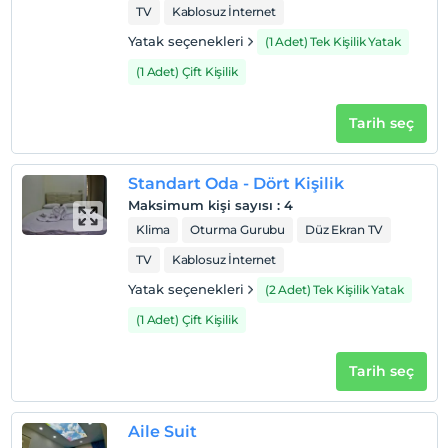
TV
Kablosuz İnternet
Yatak seçenekleri
(1 Adet) Tek Kişilik Yatak
Otel koşulları
(1 Adet) Çift Kişilik
Check/in
En erken saat 14:00 ve sonrası
Tarih seç
Check/out
En geç saat 12:00 ve öncesi
Standart Oda - Dört Kişilik
Evcil Hayvan
Maksimum kişi sayısı
:
4
Evcil hayvan kabul edilmemektedir.
Klima
Oturma Gurubu
Düz Ekran TV
Sigara
TV
Kablosuz İnternet
Odalarda sigara içilmez
Yatak seçenekleri
(2 Adet) Tek Kişilik Yatak
Çocuklar
(1 Adet) Çift Kişilik
2 yaşına kadar olan bebekler ücretsizdir.
Her bir oda için 6 yaşına kadar 1 çocuk ücretsizdir
Tarih seç
Aile Suit