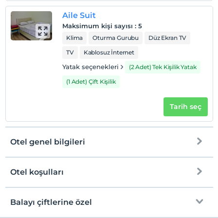
Aile Suit
Maksimum kişi sayısı
:
5
Klima
Oturma Gurubu
Düz Ekran TV
TV
Kablosuz İnternet
Yatak seçenekleri
(2 Adet) Tek Kişilik Yatak
(1 Adet) Çift Kişilik
Tarih seç
Otel genel bilgileri
Otel koşulları
Internet
Check/in
Ücretsiz Wi-fi
En erken saat 14:00 ve sonrası
Balayı çiftlerine özel
Ortak alanlar ve bazı odalar
Check/out