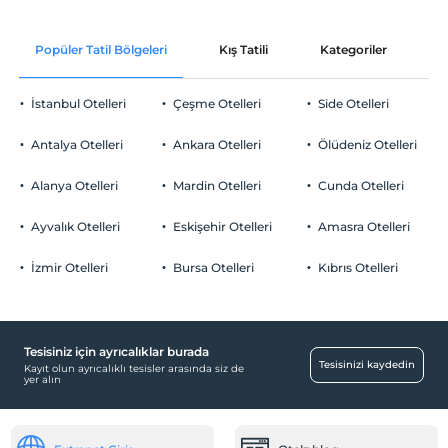
En geç saat 12:00 ve öncesi
Oda süslemesi
Evcil Hayvan
Popüler Tatil Bölgeleri
Kış Tatili
Kategoriler
P
Evcil hayvan kabul edilmemektedir.
Odaya meyve sepeti ikramı
Sigara
İstanbul Otelleri
Çeşme Otelleri
Side Otelleri
Odalarda sigara içilmez
Otopark
Çocuklar
Antalya Otelleri
Ankara Otelleri
Ölüdeniz Otelleri
2 yaşına kadar olan bebekler ücretsizdir.
Ücretsiz Özel Otopark
Her bir oda için 6 yaşına kadar 1 çocuk ücretsizdir
Alanya Otelleri
Mardin Otelleri
Cunda Otelleri
Otopark (Tesis bünyesinde)
Ayvalık Otelleri
Eskişehir Otelleri
Amasra Otelleri
İzmir Otelleri
Bursa Otelleri
Kıbrıs Otelleri
Ortak Alanlar
Dinlenme salonu
Tesisiniz için ayrıcalıklar burada
Çalışma Alanları
Tesisinizi kaydedin
Kayıt olun ayrıcalıklı tesisler arasında siz de
yer alın
Faks/fotokopi
Ulaşım