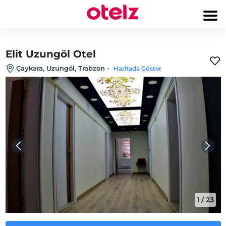
Elit Uzungöl Otel
Çaykara, Uzungöl, Trabzon
-
Haritada Göster
1
/
23