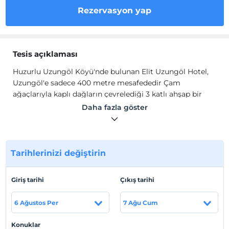
Rezervasyon yap
Tesis açıklaması
Huzurlu Uzungöl Köyü'nde bulunan Elit Uzungöl Hotel,
Uzungöl'e sadece 400 metre mesafededir Çam
ağaçlarıyla kaplı dağların çevrelediği 3 katlı ahşap bir
yapıda hizmet veren otelin tüm odalarında ses yalıtımı
Daha fazla göster
mevcuttur. Tüm odalarda uydu TV, telefon ve ücretsiz
WiFi erişimi mevcuttur. Banyolarda duş veya küvet,
tuvalet, saç kurutma makinesi, ücretsiz banyo
malzemeleri ve 24 saat sıcak su bulunmaktadır. Odaların
Tarihlerinizi değiştirin
hepsi balkonludur. Otelde her gün açık büfe kahvaltı
servis edilmektedir.
Giriş tarihi
Çıkış tarihi
Huzurlu Uzungöl Köyü'nde bulunan Elit Uzungöl Hotel,
Uzungöl'e sadece 400 metre mesafededir Çam
6 Ağustos Per
7 Ağu Cum
ağaçlarıyla kaplı dağların çevrelediği 3 katlı ahşap bir
yapıda hizmet veren otelin tüm odalarında ses yalıtımı
Konuklar