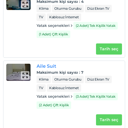
Maksimum kişi sayısı
:
4
Klima
Oturma Gurubu
Düz Ekran TV
TV
Kablosuz İnternet
Yatak seçenekleri
(2 Adet) Tek Kişilik Yatak
(1 Adet) Çift Kişilik
Tarih seç
Aile Suit
Maksimum kişi sayısı
:
7
Klima
Oturma Gurubu
Düz Ekran TV
TV
Kablosuz İnternet
Yatak seçenekleri
(3 Adet) Tek Kişilik Yatak
(2 Adet) Çift Kişilik
Tarih seç