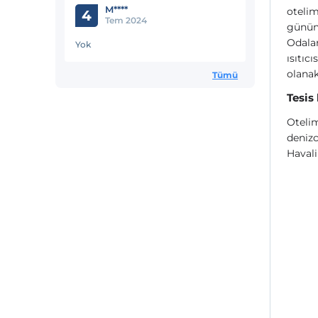
M****
otelim
4
Tem 2024
gününü
Odalar
Yok
ısıtıc
olanak
Tümü
Tesis
Otelim
denizc
Haval