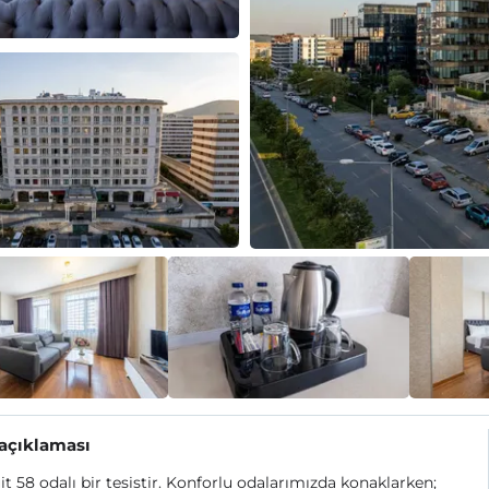
 açıklaması
uit 58 odalı bir tesistir. Konforlu odalarımızda konaklarken;