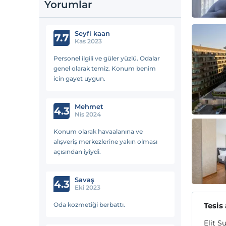
Yorumlar
Seyfi kaan
7.7
Kas 2023
Personel ilgili ve güler yüzlü. Odalar
genel olarak temiz. Konum benim
icin gayet uygun.
Mehmet
4.3
Nis 2024
Konum olarak havaalanına ve
alışveriş merkezlerine yakın olması
açısından iyiydi.
Savaş
4.3
Eki 2023
Oda kozmetiği berbattı.
Tesis
Elit S