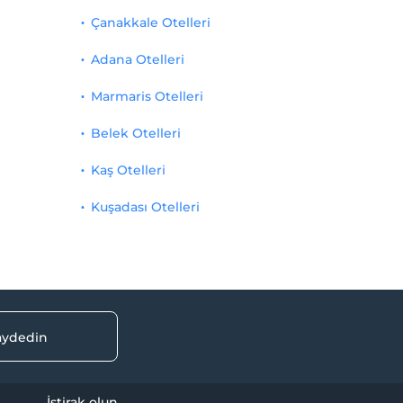
Çanakkale Otelleri
Adana Otelleri
Marmaris Otelleri
Belek Otelleri
Kaş Otelleri
Kuşadası Otelleri
kaydedin
İştirak olun