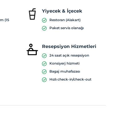
Yiyecek & İçecek
ım (15
Restoran (Alakart)
Paket servis olanağı
Resepsiyon Hizmetleri
24 saat açık resepsiyon
Konsiyerj hizmeti
Bagaj muhafazası
Hızlı check-in/check-out