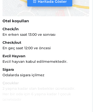
Haritada Göster
Otel koşulları
Check/in
En erken saat 13:00 ve sonrası
Check/out
En geç saat 12:00 ve öncesi
Evcil Hayvan
Evcil hayvan kabul edilmemektedir.
Sigara
Odalarda sigara içilmez
Çocuklar
2 yaşına kadar olan bebekler ücretsizdir.
Her bir oda için 6 yaşına kadar 1 çocuk
ücretsizdir