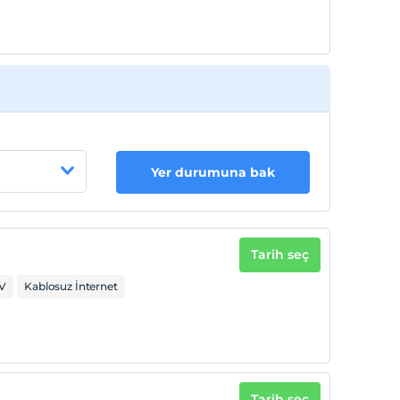
Yer durumuna bak
Tarih seç
V
Kablosuz İnternet
Tarih seç