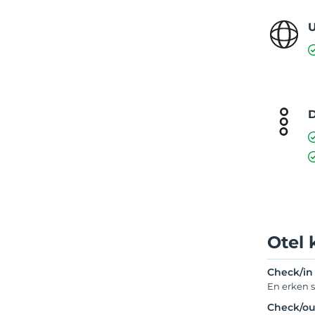
U
D
Otel 
Check/in
En erken s
Check/ou