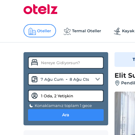
Oteller
Termal Oteller
Kayak 
T
Elit S
-
7 Ağu Cum
8 Ağu Cts
Pendi
Konaklamanız toplam 1 gece
Ara