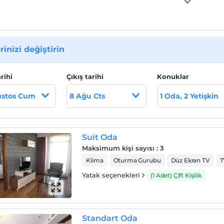
rinizi değiştirin
arihi
Çıkış tarihi
Konuklar
ustos Cum
8 Ağu Cts
1 Oda, 2 Yetişkin
Suit Oda
Maksimum kişi sayısı
:
3
Klima
Oturma Gurubu
Düz Ekran TV
T
Yatak seçenekleri
(1 Adet) Çift Kişilik
Standart Oda