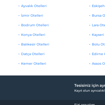
Ayvalık Otelleri
Eskişehi
İzmir Otelleri
Bursa O
Bodrum Otelleri
Lara Ote
Konya Otelleri
Kayseri 
Balıkesir Otelleri
Bolu Ot
Datça Otelleri
Edirne 
Kemer Otelleri
Assos O
Tesisiniz için a
Kayıt olun ayrıcalıkl
Sizi arayalım