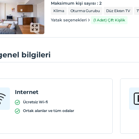
Maksimum kişi sayısı
:
2
Klima
Oturma Gurubu
Düz Ekran TV
T
Yatak seçenekleri
(1 Adet) Çift Kişilik
genel bilgileri
Internet
Ücretsiz Wi-fi
Ortak alanlar ve tüm odalar