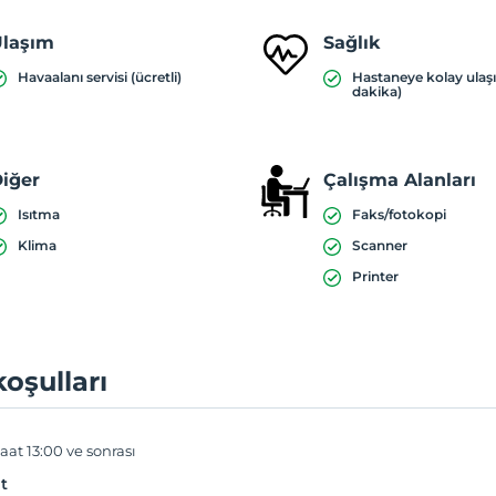
laşım
Sağlık
Havaalanı servisi (ücretli)
Hastaneye kolay ulaş
dakika)
iğer
Çalışma Alanları
Isıtma
Faks/fotokopi
Klima
Scanner
Printer
koşulları
aat 13:00 ve sonrası
t