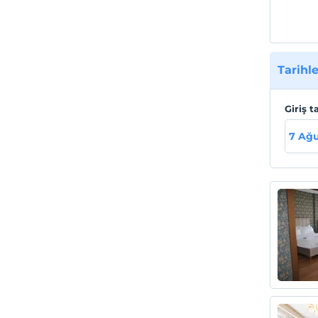
Tarihle
Giriş t
7 Ağ