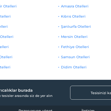
r Otelleri
Amasra Otelleri
telleri
Kıbrıs Otelleri
lleri
Şanlıurfa Otelleri
Otelleri
Mersin Otelleri
elleri
Fethiye Otelleri
Otelleri
Samsun Otelleri
telleri
Didim Otelleri
yrıcalıklar burada
Tesisinizi 
ı tesisler arasında siz de yer alın
Rezervasyon yönet
İletişim