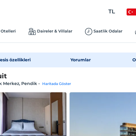
TL
Otelleri
Daireler & Villalar
Saatlik Odalar
esis özellikleri
Yorumlar
O
uit
k Merkez, Pendik
-
Haritada Göster