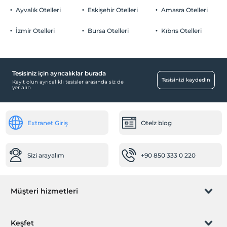
2 yaşına kadar olan bebekler ücretsizdir.
Ücretsiz Halka Açık Otopark
Ayvalık Otelleri
Eskişehir Otelleri
Amasra Otelleri
Her bir oda için 3 yaşına kadar 1 çocuk ücretsizdir
Otopark (Tesis bünyesinde)
İzmir Otelleri
Bursa Otelleri
Kıbrıs Otelleri
Özel Notları Görmek İçin Tıklayınız.
Tesisiniz için ayrıcalıklar burada
Yiyecek & İçecek
Tesisinizi kaydedin
Kayıt olun ayrıcalıklı tesisler arasında siz de
yer alın
Paket servis olanağı
Resepsiyon Hizmetleri
Extranet Giriş
Otelz blog
24 saat açık resepsiyon
Temizlik Hizmetleri
Sizi arayalım
+90 850 333 0 220
Günlük temizlik hizmeti
Sağlık
Müşteri hizmetleri
Hastaneye kolay ulaşım (15 dakika)
Öne Çıkan Özellikler
Rezervasyon yönet
Keşfet
Şehir merkezi