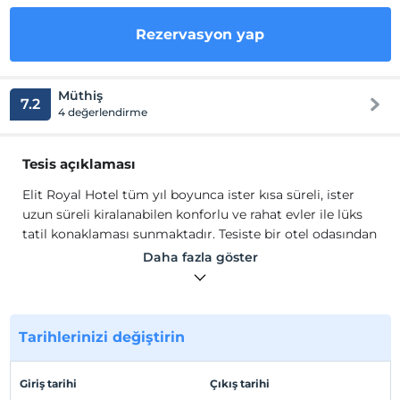
Rezervasyon yap
Müthiş
7.2
4 değerlendirme
Tesis açıklaması
Elit Royal Hotel tüm yıl boyunca ister kısa süreli, ister
uzun süreli kiralanabilen konforlu ve rahat evler ile lüks
tatil konaklaması sunmaktadır. Tesiste bir otel odasından
daha fazlasını bekliyorsanız, Elit Royal ile kendinizi
Daha fazla göster
evinizde hissedebileceğiniz, konforun her türlüsünün
düşünüldüğü çok özel daireler sizleri bekliyor.
Elit Royal odaları hem daire tipi, hem de otel konsepti ile
hizmet vermektedir. Odalarında; Wi-Fi, TV, havlu takımı
Tarihlerinizi değiştirin
ve saç kurutma makinesi mevcuttur. Vale hizmetimiz
vardır
Giriş tarihi
Çıkış tarihi