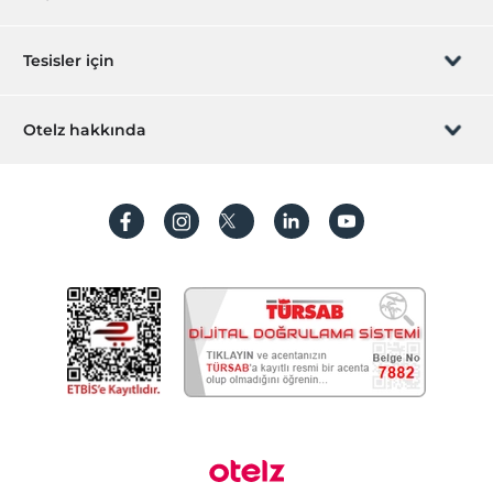
Ortak Alanlar
Sizi arayalım
Hediye Kart
Tesisler için
Toplantı odası
Lobi
İştirak olun
ZPara Nedir?
Hemen tesisinizi ekleyin
Otelz hakkında
Odalar
İletişim
Üye girişi
Aile odaları
Villa/Daire ekleyin
Hakkımızda
Ara kapılı odalar
Sıkça sorulan sorular
Hesap oluştur
Diğer
Sürdürülebilirlik
Kişisel Verilerin Korunması
Isıtma
Klima
Koşullar ve şartlar
İşlem rehberi
Aydınlatma metni
Gizlilik politikaları
Yasal bilgiler