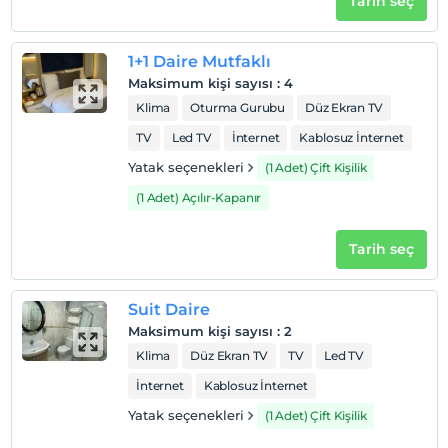
Tarih seç
1+1 Daire Mutfaklı
Maksimum kişi sayısı
:
4
Klima
Oturma Gurubu
Düz Ekran TV
TV
Led TV
İnternet
Kablosuz İnternet
Yatak seçenekleri
(1 Adet) Çift Kişilik
(1 Adet) Açılır-Kapanır
Tarih seç
Suit Daire
Maksimum kişi sayısı
:
2
Klima
Düz Ekran TV
TV
Led TV
İnternet
Kablosuz İnternet
Yatak seçenekleri
(1 Adet) Çift Kişilik