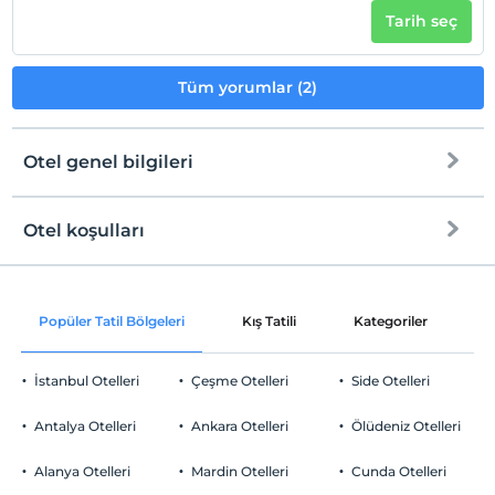
Tarih seç
Tüm yorumlar (2)
Otel genel bilgileri
Otel koşulları
Internet
Check/in
Ücretsiz Wi-fi
En erken saat 18:00 ve sonrası
Popüler Tatil Bölgeleri
Kış Tatili
Kategoriler
P
Ortak alanlar ve tüm odalar
Check/out
En geç saat 10:00 ve öncesi
İstanbul Otelleri
Çeşme Otelleri
Side Otelleri
Evcil Hayvan
Evcil hayvan kabul edilmemektedir.
Antalya Otelleri
Ankara Otelleri
Ölüdeniz Otelleri
Sigara
Odalarda sigara içilmez
Alanya Otelleri
Mardin Otelleri
Cunda Otelleri
Otopark
Çocuklar