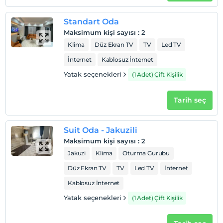
Çocuklar
Standart Oda
2 yaşına kadar olan bebekler ücretsizdir.
Maksimum kişi sayısı
:
2
Her bir oda için 3 yaşına kadar 1 çocuk ücretsizdir
Klima
Düz Ekran TV
TV
Led TV
İnternet
Kablosuz İnternet
Yatak seçenekleri
(1 Adet) Çift Kişilik
Tarih seç
Suit Oda - Jakuzili
Maksimum kişi sayısı
:
2
Jakuzi
Klima
Oturma Gurubu
Düz Ekran TV
TV
Led TV
İnternet
Kablosuz İnternet
Yatak seçenekleri
(1 Adet) Çift Kişilik