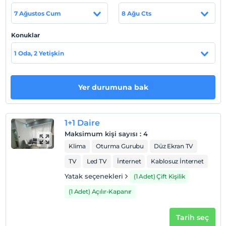
Tesis lokasyon bilgileri
7 Ağustos Cum
8 Ağu Cts
Tesis, İstanbul Sefaköy Küçükçekmece'de
konumlanmaktadır. Beşyol Metrobüs Durağı'na 2 dk.
Konuklar
yürüme mesafesindedir.
1 Oda, 2 Yetişkin
Haritada Göster
Yer durumuna bak
Otel koşulları
1+1 Daire
Check/in
Maksimum kişi sayısı
:
4
En erken saat 18:00 ve sonrası
Klima
Oturma Gurubu
Düz Ekran TV
Check/out
TV
Led TV
İnternet
Kablosuz İnternet
En geç saat 10:00 ve öncesi
Yatak seçenekleri
(1 Adet) Çift Kişilik
Evcil Hayvan
(1 Adet) Açılır-Kapanır
Evcil hayvan kabul edilmemektedir.
Sigara
Tarih seç
Odalarda sigara içilmez