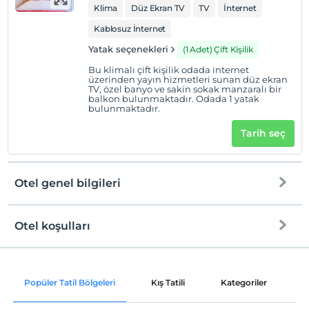
Klima
Düz Ekran TV
TV
İnternet
Evcil Hayvan
Evcil hayvan kabul edilmemektedir.
Kablosuz İnternet
Yatak seçenekleri
(1 Adet) Çift Kişilik
Sigara
Sigara içilen alanlar var
Bu klimalı çift kişilik odada internet
üzerinden yayın hizmetleri sunan düz ekran
Çocuklar
TV, özel banyo ve sakin sokak manzaralı bir
balkon bulunmaktadır. Odada 1 yatak
2 yaşına kadar olan bebekler ücretsizdir.
bulunmaktadır.
Tesisin ücretsiz çocuk politkası yoktur
Tarih seç
Otel genel bilgileri
Otel koşulları
Internet
Check/in
Ücretsiz Wi-fi
En erken saat 11:00 ve sonrası
Popüler Tatil Bölgeleri
Kış Tatili
Kategoriler
P
Ortak alanlar ve tüm odalar
Check/out
En geç saat 15:00 ve öncesi