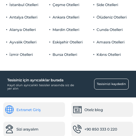
İstanbul Otelleri
Çeşme Otelleri
Side Otelleri
Evcil Hayvan
Evcil hayvan kabul edilmemektedir.
Antalya Otelleri
Ankara Otelleri
Ölüdeniz Otelleri
Sigara
Sigara içilen alanlar var
Alanya Otelleri
Mardin Otelleri
Cunda Otelleri
Otopark
Çocuklar
2 yaşına kadar olan bebekler ücretsizdir.
Ücretli Halka Açık Otopark
Ayvalık Otelleri
Eskişehir Otelleri
Amasra Otelleri
Tesisin ücretsiz çocuk politkası yoktur
Otopark (Tesis disinda)
İzmir Otelleri
Bursa Otelleri
Kıbrıs Otelleri
Tesisiniz için ayrıcalıklar burada
Ortak Alanlar
Tesisinizi kaydedin
Kayıt olun ayrıcalıklı tesisler arasında siz de
yer alın
Lobi
Ulaşım
Extranet Giriş
Otelz blog
Transfer servisi (ücretli)
Çalışma Alanları
Sizi arayalım
+90 850 333 0 220
Scanner