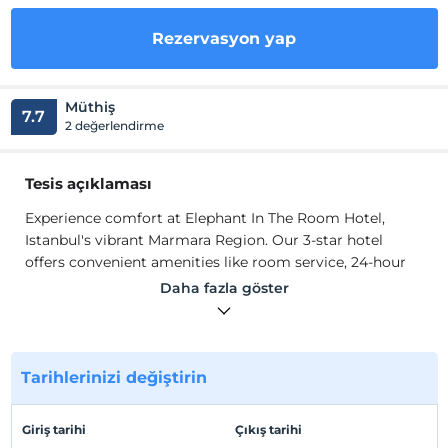
Rezervasyon yap
Müthiş
7.7
2 değerlendirme
Tesis açıklaması
Experience comfort at Elephant In The Room Hotel,
Istanbul's vibrant Marmara Region. Our 3-star hotel
offers convenient amenities like room service, 24-hour
front desk, and free WiFi. Smoking and non-smoking
Daha fazla göster
rooms available. Air-conditioned rooms feature essential
amenities: wardrobe, kettle, minibar, safe, and flat-screen
TV. Each room has a private bathroom with shower, and
we provide bed linen and towels. Enjoy a cozy stay with
Tarihlerinizi değiştirin
us!
Boasting a bar, Elephant In The Room Hotel offers a
Giriş tarihi
Çıkış tarihi