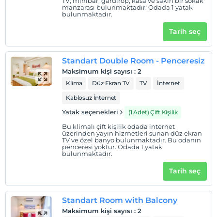
Experience local culture with us!
TV, minibar, gardırop, kasa ve sakin bir sokak
manzarası bulunmaktadır. Odada 1 yatak
bulunmaktadır.
Sahil
Tarih seç
Discover the allure of Kadikoy Moda Beach. Enjoy its
scenic beauty, nestled amidst vibrant cafes and
restaurants. Perfect for leisurely walks or seaside dining
Standart Double Room - Penceresiz
experiences. Explore nearby attractions and immerse
Maksimum kişi sayısı
:
2
yourself in the local culture. Kadikoy Moda Beach invites
Klima
Düz Ekran TV
TV
İnternet
you to create unforgettable memories by the sea.
Kablosuz İnternet
Yatak seçenekleri
(1 Adet) Çift Kişilik
Haritada Göster
Bu klimalı çift kişilik odada internet
üzerinden yayın hizmetleri sunan düz ekran
TV ve özel banyo bulunmaktadır. Bu odanın
penceresi yoktur. Odada 1 yatak
bulunmaktadır.
Otel koşulları
Tarih seç
Check/in
En erken saat 11:00 ve sonrası
Standart Room with Balcony
Check/out
En geç saat 15:00 ve öncesi
Maksimum kişi sayısı
:
2