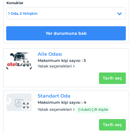
Konuklar
1 Oda, 2 Yetişkin
Otel koşulları
Check/in
Yer durumuna bak
En erken saat 14:00 ve sonrası
Check/out
En geç saat 12:00 ve öncesi
Aile Odası
Evcil Hayvan
Maksimum kişi sayısı
:
5
Evcil hayvan barınabilir
Yatak seçenekleri
Sigara
Tarih seç
Odalarda sigara içilmez
Çocuklar
Standart Oda
2 yaşına kadar olan bebekler ücretsizdir.
Maksimum kişi sayısı
:
4
Her bir oda için 5 yaşına kadar 1 çocuk ücretsizdir
Yatak seçenekleri
(1 Adet) Çift Kişilik
Tarih seç