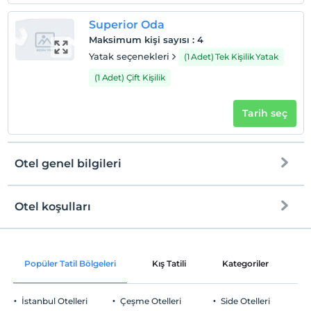
Superior Oda
Maksimum kişi sayısı
:
4
Yatak seçenekleri
(1 Adet) Tek Kişilik Yatak
(1 Adet) Çift Kişilik
Tarih seç
Otel genel bilgileri
Otel koşulları
Internet
Check/in
Ücretsiz Wifi ve Kablolu
En erken saat 14:00 ve sonrası
Popüler Tatil Bölgeleri
Kış Tatili
Kategoriler
P
Ortak alanlar ve tüm odalar
Check/out
En geç saat 12:00 ve öncesi
İstanbul Otelleri
Çeşme Otelleri
Side Otelleri
Evcil Hayvan