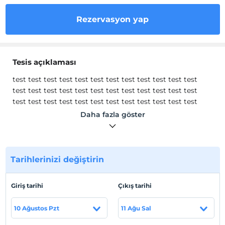
Rezervasyon yap
Tesis açıklaması
test test test test test test test test test test test test
test test test test test test test test test test test test
test test test test test test test test test test test test
test test test test test test test test test test test test
Daha fazla göster
test test test test test
Tesis lokasyon bilgileri
test test test test test test test test test test test test
Tarihlerinizi değiştirin
test test test test test test test test test test test test
test test
Giriş tarihi
Çıkış tarihi
10 Ağustos Pzt
11 Ağu Sal
Haritada Göster