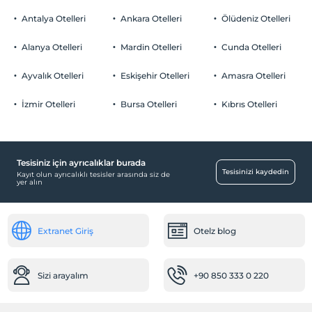
Evcil hayvan barınabilir
Antalya Otelleri
Ankara Otelleri
Ölüdeniz Otelleri
Sigara
Odalarda sigara içilmez
Alanya Otelleri
Mardin Otelleri
Cunda Otelleri
Otopark
Çocuklar
2 yaşına kadar olan bebekler ücretsizdir.
Ücretsiz Özel Otopark
Ayvalık Otelleri
Eskişehir Otelleri
Amasra Otelleri
Her bir oda için 5 yaşına kadar 1 çocuk ücretsizdir
Otopark (Tesis bünyesinde)
İzmir Otelleri
Bursa Otelleri
Kıbrıs Otelleri
Tesisiniz için ayrıcalıklar burada
Tesisinizi kaydedin
Kayıt olun ayrıcalıklı tesisler arasında siz de
yer alın
Extranet Giriş
Otelz blog
Sizi arayalım
+90 850 333 0 220