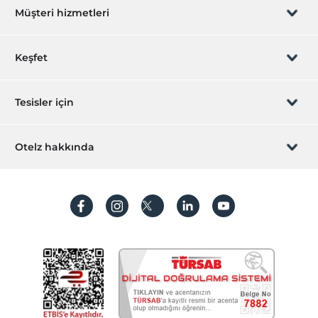
Müşteri hizmetleri
Rezervasyon yönet
Keşfet
Sizi arayalım
Hediye Kart
Tesisler için
İştirak olun
ZPara Nedir?
Hemen tesisinizi ekleyin
Otelz hakkında
İletişim
Üye girişi
Villa/Daire ekleyin
Hakkımızda
Sıkça sorulan sorular
Hesap oluştur
Sürdürülebilirlik
Kişisel Verilerin Korunması
Koşullar ve şartlar
İşlem rehberi
Aydınlatma metni