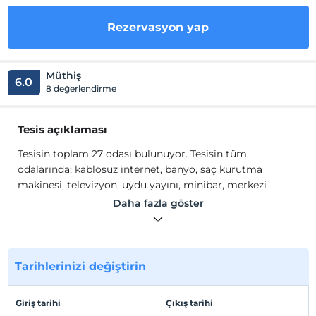
Rezervasyon yap
Müthiş
6.0
8 değerlendirme
Tesis açıklaması
Tesisin toplam 27 odası bulunuyor. Tesisin tüm
odalarında; kablosuz internet, banyo, saç kurutma
makinesi, televizyon, uydu yayını, minibar, merkezi
ısıtma, split klima bulunuyor. Tesiste ayrıca bar, açık
Daha fazla göster
havuz gibi misafirlerin keyifli zaman geçirebilecekleri
olanaklar yer alıyor.
Tesisin toplam 27 odası bulunuyor. Tesisin tüm
odalarında; kablosuz internet, banyo, saç kurutma
Tarihlerinizi değiştirin
makinesi, televizyon, uydu yayını, minibar, merkezi
ısıtma, split klima bulunuyor. Tesiste ayrıca bar, açık
Giriş tarihi
Çıkış tarihi
havuz gibi misafirlerin keyifli zaman geçirebilecekleri