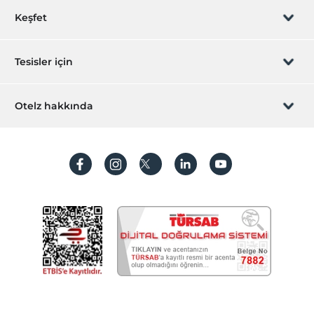
Rezervasyon yönet
Keşfet
Çalışma Alanları
Faks/fotokopi
Sizi arayalım
Hediye Kart
Tesisler için
Printer
Temizlik Hizmetleri
İştirak olun
ZPara Nedir?
Hemen tesisinizi ekleyin
Otelz hakkında
Günlük temizlik hizmeti
İletişim
Ütü hizmeti
Üye girişi
Villa/Daire ekleyin
Hakkımızda
Çocuk
Sıkça sorulan sorular
Hesap oluştur
Çocuk karyolası
Sürdürülebilirlik
Çocuk parkı
Kişisel Verilerin Korunması
Çocuk Havuzu
Koşullar ve şartlar
İşlem rehberi
Ulaşım
Aydınlatma metni
Motorsiklet kiralama
Havaalanı servisi (ücretli)
Gizlilik politikaları
Transfer servisi (ücretli)