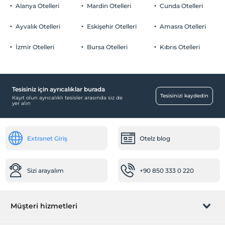
Her bir oda için 12 yaşına kadar 1 çocuk ücretsizdir
Alanya Otelleri
Mardin Otelleri
Cunda Otelleri
Otopark (Tesis disinda)
Ayvalık Otelleri
Eskişehir Otelleri
Amasra Otelleri
İzmir Otelleri
Bursa Otelleri
Kıbrıs Otelleri
Eğlence Hizmetleri
Disco
Tesisiniz için ayrıcalıklar burada
Odalar
Tesisinizi kaydedin
Kayıt olun ayrıcalıklı tesisler arasında siz de
yer alın
Sigara içilmeyen odalar
Bebek
Extranet Giriş
Otelz blog
Restoranda bebek sandalyesi
Sağlık
Sizi arayalım
+90 850 333 0 220
Hastaneye kolay ulaşım (15 dakika)
Ortak Alanlar
Müşteri hizmetleri
Kütüphane
Ortak mutfak