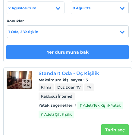
olanaklar yer alıyor.
7 Ağustos Cum
8 Ağu Cts
Tesis lokasyon bilgileri
Konuklar
El Paso Hotel, Antalya Havaalanı?na 64 km, Side
Otogarı?'na ise 1 km uzaklıkta konumlanıyor.Side'de yer
1 Oda, 2 Yetişkin
alan El Paso Hotel, Antalya'nın pek çok noktasına
rahatlıkla ulaşım sağlayabileceğiniz bir noktada yer
alıyor.
Yer durumuna bak
Haritada Göster
Standart Oda - Üç Kişilik
Maksimum kişi sayısı
:
3
Klima
Düz Ekran TV
TV
Otel koşulları
Kablosuz İnternet
Check/in
Yatak seçenekleri
(1 Adet) Tek Kişilik Yatak
En erken saat 14:00 ve sonrası
(1 Adet) Çift Kişilik
Check/out
En geç saat 12:00 ve öncesi
Tarih seç