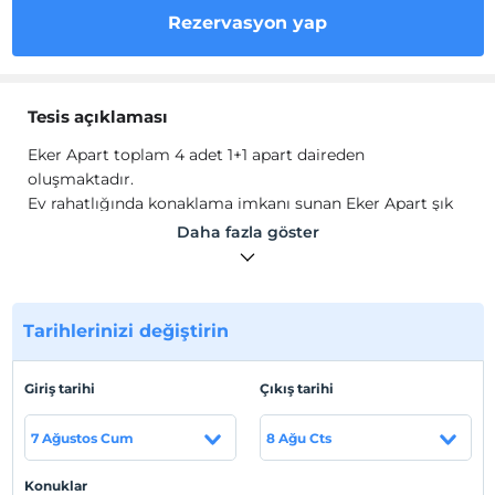
Rezervasyon yap
Tesis açıklaması
Eker Apart toplam 4 adet 1+1 apart daireden
oluşmaktadır.
Ev rahatlığında konaklama imkanı sunan Eker Apart şık
ve sade döşemiş mobilyalar, klima, çamaşır makinesi,
Daha fazla göster
bulaşık makinesi, mutfak, buzdolabı, mutfak araç
gereçleri, yemek takımı, yemek alanı, yemek masası gibi
olanaklar sunar.
Tarihlerinizi değiştirin
Tesis lokasyon bilgileri
Kaş Yeniköy'de konumlanan apart, en yakın plaja 5 km.
Giriş tarihi
Çıkış tarihi
mesafededir.
7 Ağustos Cum
8 Ağu Cts
Haritada Göster
Konuklar