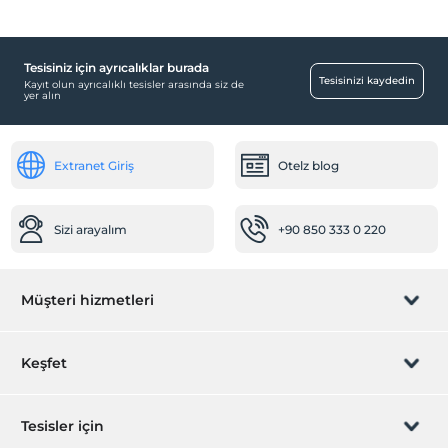
Tesisiniz için ayrıcalıklar burada
Yiyecek & İçecek
Tesisinizi kaydedin
Kayıt olun ayrıcalıklı tesisler arasında siz de
yer alın
Paket servis olanağı
Ortak Alanlar
Extranet Giriş
Otelz blog
Bahçe
Diğer
Sizi arayalım
+90 850 333 0 220
Klima
Müşteri hizmetleri
Rezervasyon yönet
Keşfet
Sizi arayalım
Hediye Kart
Tesisler için