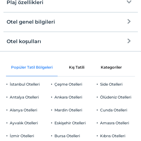
Plaj özellikleri
Otel genel bilgileri
Plaja
5 km mesafededir
Halka açık plaj
Otel koşulları
Internet
Kum plaj
Check/in
Ücretsiz Wi-fi
En erken saat 14:00 ve sonrası
Kıyıda sığ deniz
Popüler Tatil Bölgeleri
Kış Tatili
Kategoriler
P
Ortak alanlar ve tüm odalar
Check/out
En geç saat 11:00 ve öncesi
İstanbul Otelleri
Çeşme Otelleri
Side Otelleri
Evcil Hayvan
Evcil hayvan kabul edilmemektedir.
Antalya Otelleri
Ankara Otelleri
Ölüdeniz Otelleri
Sigara
Odalarda sigara içilmez
Alanya Otelleri
Mardin Otelleri
Cunda Otelleri
Otopark
Çocuklar
2 yaşına kadar olan bebekler ücretsizdir.
Ücretsiz Özel Otopark
Ayvalık Otelleri
Eskişehir Otelleri
Amasra Otelleri
Her bir oda için 1. çocuk 12 yaşına kadar ücretsizdir
Otopark (Tesis bünyesinde)
Her bir oda için 2. çocuk 12 yaşına kadar ücretsizdir
İzmir Otelleri
Bursa Otelleri
Kıbrıs Otelleri