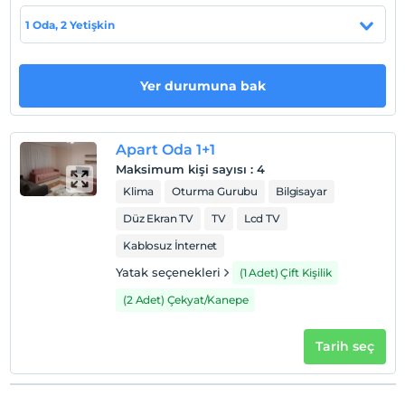
1 Oda, 2 Yetişkin
Otel koşulları
Yer durumuna bak
Check/in
En erken saat 14:00 ve sonrası
Check/out
Apart Oda 1+1
En geç saat 11:00 ve öncesi
Maksimum kişi sayısı
:
4
Evcil Hayvan
Klima
Oturma Gurubu
Bilgisayar
Evcil hayvan kabul edilmemektedir.
Düz Ekran TV
TV
Lcd TV
Sigara
Kablosuz İnternet
Odalarda sigara içilmez
Yatak seçenekleri
(1 Adet) Çift Kişilik
Çocuklar
(2 Adet) Çekyat/Kanepe
2 yaşına kadar olan bebekler ücretsizdir.
Her bir oda için 1. çocuk 12 yaşına kadar ücretsizdir
Her bir oda için 2. çocuk 12 yaşına kadar ücretsizdir
Tarih seç