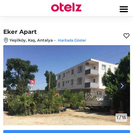
Eker Apart
Yeşilköy, Kaş, Antalya
-
Haritada Göster
1
/
15