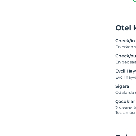
Otel 
Check/in
En erken s
Check/ou
En geç saa
Evcil Ha
Evcil hay
Sigara
Odalarda s
Çocuklar
2 yaşına k
Tesisin üc