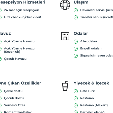
esepsiyon Hizmetleri
Ulaşım
24 saat açık resepsiyon
Havaalanı servisi (ücre
Hızlı check-in/check-out
Transfer servisi (ücretl
Havuz
Odalar
Açık Yüzme Havuzu
Aile odaları
Açık Yüzme Havuzu
Engelli odaları
(Sezonluk)
Sigara içilmeyen odal
Çocuk Havuzu
ne Çıkan Özellikler
Yiyecek & İçecek
Çevre dostu
Cafe Türk
Çocuk dostu
Restoran
Sömestr Oteli
Restoran (Alakart)
Romantizm/Balayı
Barbekü olanağı