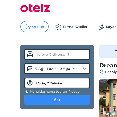
Oteller
Termal Oteller
Kayak 
T
Dream
-
9 Ağu Paz
10 Ağu Pzt
Fethiy
Konaklamanız toplam 1 gece
Ara