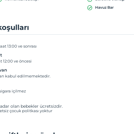
Havuz Bar
koşulları
aat 13:00 ve sonrası
t
t 12:00 ve öncesi
yvan
van kabul edilmemektedir.
igara içilmez
adar olan bebekler ücretsizdir.
retsiz çocuk politkası yoktur