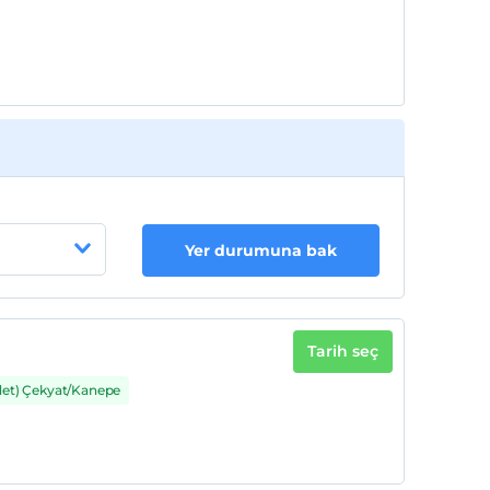
Yer durumuna bak
Tarih seç
det) Çekyat/Kanepe