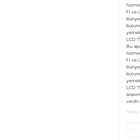
hizmet
Fi ve 
bünyes
bulunm
yemek 
LCD T
Bu apa
hizmet
Fi ve 
bünyes
bulunm
yemek 
LCD T
arasın
vardır
Tesis
Fethiy
Camii 
Amynta