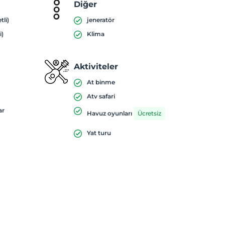
Diğer
tli)
jeneratör
i)
Klima
Aktiviteler
At binme
Atv safari
ar
Havuz oyunları
Ücretsiz
Yat turu