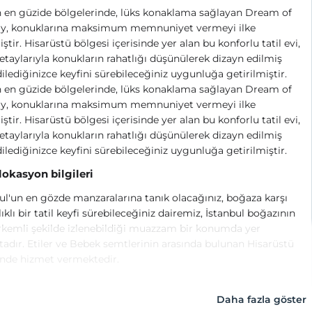
 en güzide bölgelerinde, lüks konaklama sağlayan Dream of
ay, konuklarına maksimum memnuniyet vermeyi ilke
ştir. Hisarüstü bölgesi içerisinde yer alan bu konforlu tatil evi,
taylarıyla konukların rahatlığı düşünülerek dizayn edilmiş
dilediğinizce keyfini sürebileceğiniz uygunluğa getirilmiştir.
 en güzide bölgelerinde, lüks konaklama sağlayan Dream of
ay, konuklarına maksimum memnuniyet vermeyi ilke
ştir. Hisarüstü bölgesi içerisinde yer alan bu konforlu tatil evi,
taylarıyla konukların rahatlığı düşünülerek dizayn edilmiş
dilediğinizce keyfini sürebileceğiniz uygunluğa getirilmiştir.
 lokasyon bilgileri
ul'un en gözde manzaralarına tanık olacağınız, boğaza karşı
lıklı bir tatil keyfi sürebileceğiniz dairemiz, İstanbul boğazının
kemli şekilde izlenebildiği muazzam bir konumda yer
adır. Etiler ve Bebek semtlerinin arasında bulunan Hisarüstü
nde hizmet vermektedir.
Daha fazla göster