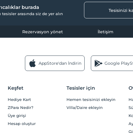
yrıcalıklar burada
Tesisinizi 
ı tesisler arasında siz de yer alın
Rezervasyon yönet
İletişim
AppStore'dan İndirin
Google PlaySt
Keşfet
Tesisler için
O
Hediye Kart
Hemen tesisinizi ekleyin
H
ZPara Nedir?
Villa/Daire ekleyin
Sü
Üye girişi
Ko
Hesap oluştur
Ay
Gi