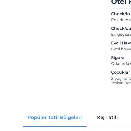
Otel 
Check/in
En erken s
Check/ou
En geç saa
Evcil Ha
Evcil hay
Sigara
Odalarda s
Çocuklar
2 yaşına k
Tesisin üc
Popüler Tatil Bölgeleri
Kış Tatili