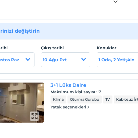
rinizi değiştirin
arihi
Çıkış tarihi
Konuklar
stos Paz
10 Ağu Pzt
1 Oda, 2 Yetişkin
3+1 Lüks Daire
Maksimum kişi sayısı
:
7
Klima
Oturma Gurubu
TV
Kablosuz İn
Yatak seçenekleri