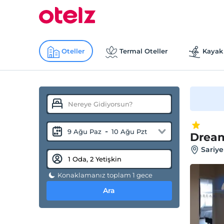
Oteller
Termal Oteller
Kayak 
-
9 Ağu Paz
10 Ağu Pzt
Dream
Sariye
Konaklamanız toplam 1 gece
Ara