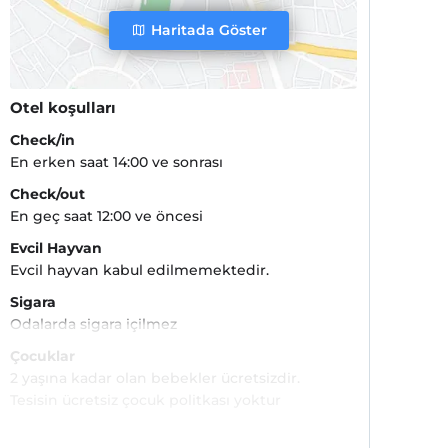
Haritada Göster
Otel koşulları
Check/in
En erken saat 14:00 ve sonrası
Check/out
En geç saat 12:00 ve öncesi
Evcil Hayvan
Evcil hayvan kabul edilmemektedir.
Sigara
Odalarda sigara içilmez
Çocuklar
2 yaşına kadar olan bebekler ücretsizdir.
Tesisin ücretsiz çocuk politkası yoktur