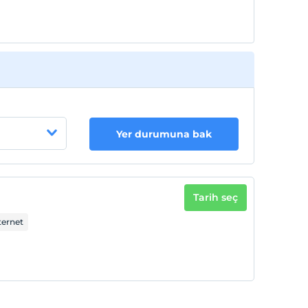
Yer durumuna bak
Tarih seç
ternet