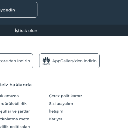
kaydedin
İştirak olun
ore'dan İndirin
AppGallery'den İndirin
telz hakkında
akkımızda
Çerez politikamız
rdürülebilirlik
Sizi arayalım
şullar ve şartlar
İletişim
dınlatma metni
Kariyer
zlilik politikaları