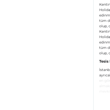
Kentin
Holid
edinmi
tüm de
olup, 
Kentin
Holid
edinmi
tüm de
olup, 
Tesis
İstanb
ayrıca
en gör
almakt
mevki