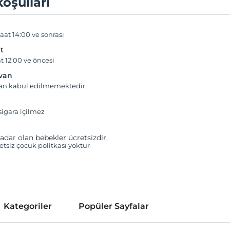
koşulları
aat 14:00 ve sonrası
t
t 12:00 ve öncesi
yvan
van kabul edilmemektedir.
igara içilmez
adar olan bebekler ücretsizdir.
retsiz çocuk politkası yoktur
Kategoriler
Popüler Sayfalar