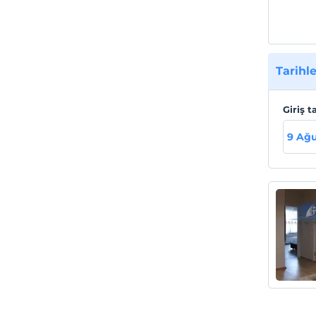
Tarihle
Giriş t
9 Ağu