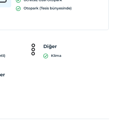
Otopark (Tesis bünyesinde)
Diğer
tli)
Klima
ler