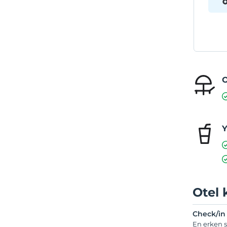
O
Y
Otel 
Check/in
En erken s