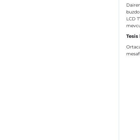
Dairem
buzdol
LCD TV
mevcu
Tesis
Ortaca
mesaf