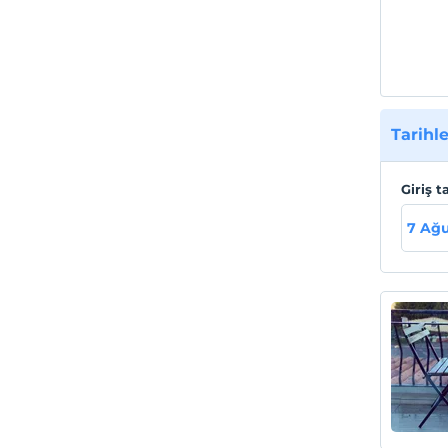
Tarihle
Giriş t
7 Ağ