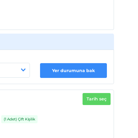
Her bir oda için 2. çocuk 12 yaşına kadar
ücretsizdir
Yer durumuna bak
Tarih seç
(1 Adet) Çift Kişilik