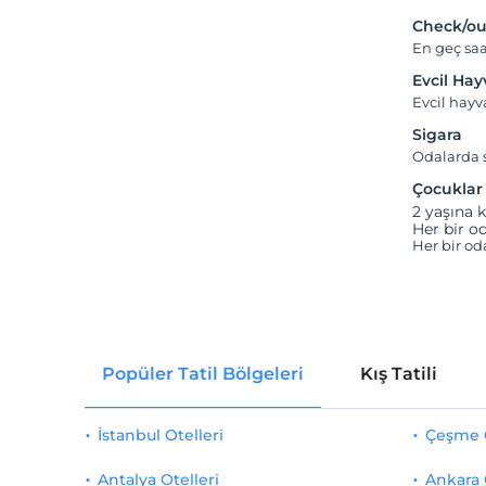
Check/ou
En geç saa
Evcil Ha
Evcil hay
Sigara
Odalarda s
Çocuklar
2 yaşına k
Her bir od
Her bir od
Popüler Tatil Bölgeleri
Kış Tatili
İstanbul Otelleri
Çeşme O
Antalya Otelleri
Ankara 