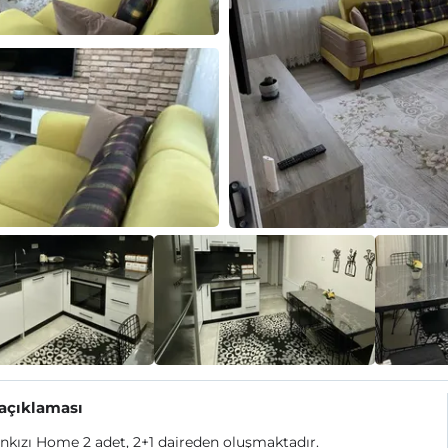
 açıklaması
nkızı Home 2 adet, 2+1 daireden oluşmaktadır.