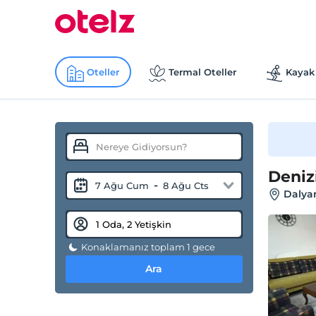
Oteller
Termal Oteller
Kayak 
Deniz
-
7 Ağu Cum
8 Ağu Cts
Dalyan
Konaklamanız toplam 1 gece
Ara