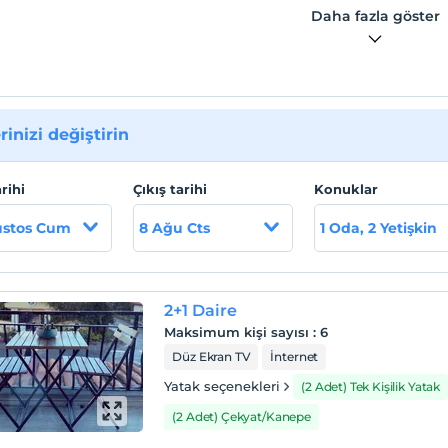
Daha fazla göster
rinizi değiştirin
arihi
Çıkış tarihi
Konuklar
ustos Cum
8 Ağu Cts
1 Oda, 2 Yetişkin
2+1 Daire
Maksimum kişi sayısı
:
6
Düz Ekran TV
İnternet
Yatak seçenekleri
(2 Adet) Tek Kişilik Yatak
(2 Adet) Çekyat/Kanepe