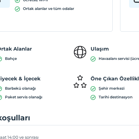
Ortak alanlar ve tüm odalar
rtak Alanlar
Ulaşım
Bahçe
Havaalanı servisi (ücre
iyecek & İçecek
Öne Çıkan Özellik
Barbekü olanağı
Şehir merkezi
Paket servis olanağı
Tarihi destinasyon
koşulları
aat 14:00 ve sonrası