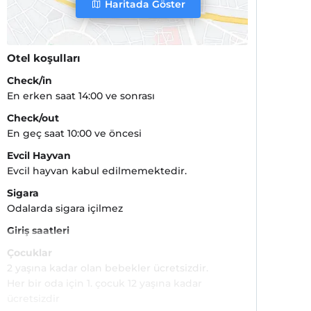
Haritada Göster
Otel koşulları
Check/in
En erken saat 14:00 ve sonrası
Check/out
En geç saat 10:00 ve öncesi
Evcil Hayvan
Evcil hayvan kabul edilmemektedir.
Sigara
Odalarda sigara içilmez
Giriş saatleri
Çocuklar
2 yaşına kadar olan bebekler ücretsizdir.
Her bir oda için 1. çocuk 12 yaşına kadar
ücretsizdir