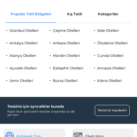
Check/in
Ücretsiz Wi-fi
En erken saat 12:00 ve sonrası
Popüler Tatil Bölgeleri
Kış Tatili
Kategoriler
P
Ortak alanlar ve tüm odalar
Check/out
En geç saat 12:00 ve öncesi
İstanbul Otelleri
Çeşme Otelleri
Side Otelleri
Evcil Hayvan
Evcil hayvan kabul edilmemektedir.
Antalya Otelleri
Ankara Otelleri
Ölüdeniz Otelleri
Sigara
Odalar
Odalarda sigara içilmez
Alanya Otelleri
Mardin Otelleri
Cunda Otelleri
Çocuklar
Aile odaları
2 yaşına kadar olan bebekler ücretsizdir.
Ayvalık Otelleri
Eskişehir Otelleri
Amasra Otelleri
Resepsiyon Hizmetleri
Tesisin ücretsiz çocuk politkası yoktur
İzmir Otelleri
Bursa Otelleri
Kıbrıs Otelleri
24 saat açık resepsiyon
Yiyecek & İçecek
Cafe Bar
Tesisiniz için ayrıcalıklar burada
Tesisinizi kaydedin
Kahvaltı Salonu
Kayıt olun ayrıcalıklı tesisler arasında siz de
yer alın
Ortak Alanlar
Dinlenme salonu
Extranet Giriş
Otelz blog