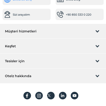
Bahçe
Sizi arayalım
+90 850 333 0 220
Müşteri hizmetleri
Rezervasyon yönet
Keşfet
Sizi arayalım
Hediye Kart
Tesisler için
İştirak olun
ZPara Nedir?
Hemen tesisinizi ekleyin
Otelz hakkında
İletişim
Üye girişi
Villa/Daire ekleyin
Hakkımızda
Sıkça sorulan sorular
Hesap oluştur
Sürdürülebilirlik