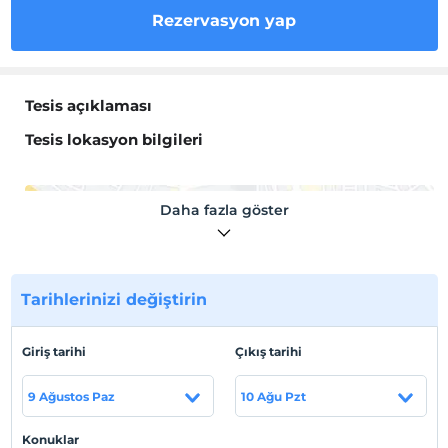
Rezervasyon yap
Tesis açıklaması
Tesis lokasyon bilgileri
Daha fazla göster
Haritada Göster
Tarihlerinizi değiştirin
Otel koşulları
Giriş tarihi
Çıkış tarihi
Check/in
En erken saat 12:00 ve sonrası
9 Ağustos Paz
10 Ağu Pzt
Check/out
En geç saat 12:00 ve öncesi
Konuklar