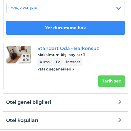
Evcil Hayvan
1 Oda, 2 Yetişkin
Evcil hayvan kabul edilmemektedir.
Sigara
Odalarda sigara içilmez
Yer durumuna bak
Çocuklar
2 yaşına kadar olan bebekler ücretsizdir.
Standart Oda - Balkonsuz
Tesisin ücretsiz çocuk politkası yoktur
Maksimum kişi sayısı
:
3
Klima
TV
İnternet
Yatak seçenekleri
Tarih seç
Otel genel bilgileri
Otel koşulları
Internet