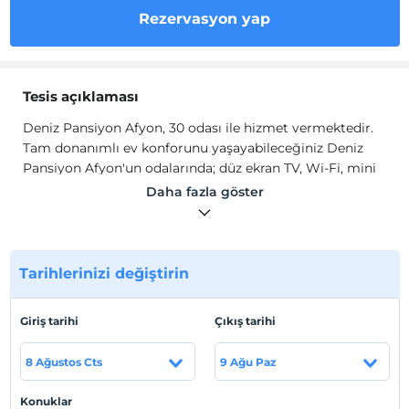
Rezervasyon yap
Tesis açıklaması
Deniz Pansiyon Afyon, 30 odası ile hizmet vermektedir.
Tam donanımlı ev konforunu yaşayabileceğiniz
Deniz
Pansiyon Afyon'un odalarında; düz ekran TV, Wi-Fi, mini
buzdolabı, mutfak ve mutfak araç gereçleri, gardırop
Daha fazla göster
mevcuttur.
Tesis lokasyon bilgileri
Tesis, Afyon Merkez'de konumlanmaktadır.
Tarihlerinizi değiştirin
Giriş tarihi
Çıkış tarihi
Haritada Göster
8 Ağustos Cts
9 Ağu Paz
Konuklar
Otel koşulları