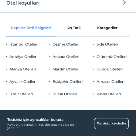
Otel koşulları
Internet
Check/in
Ücretsiz Wi-fi
En erken saat 10:00 ve sonrası
Popüler Tatil Bölgeleri
Kış Tatili
Kategoriler
P
Ortak alanlar ve tüm odalar
Check/out
En geç saat 13:00 ve öncesi
İstanbul Otelleri
Çeşme Otelleri
Side Otelleri
Evcil Hayvan
Evcil hayvan kabul edilmemektedir.
Antalya Otelleri
Ankara Otelleri
Ölüdeniz Otelleri
Sigara
Odalarda sigara içilmez
Alanya Otelleri
Mardin Otelleri
Cunda Otelleri
Otopark
Çocuklar
2 yaşına kadar olan bebekler ücretsizdir.
Ücretsiz Halka Açık Otopark
Ayvalık Otelleri
Eskişehir Otelleri
Amasra Otelleri
Her bir oda için 9 yaşına kadar 2 çocuk ücretsizdir
Otopark (Tesis disinda)
İzmir Otelleri
Bursa Otelleri
Kıbrıs Otelleri
Tesisiniz için ayrıcalıklar burada
Ortak Alanlar
Tesisinizi kaydedin
Kayıt olun ayrıcalıklı tesisler arasında siz de
yer alın
Asansör