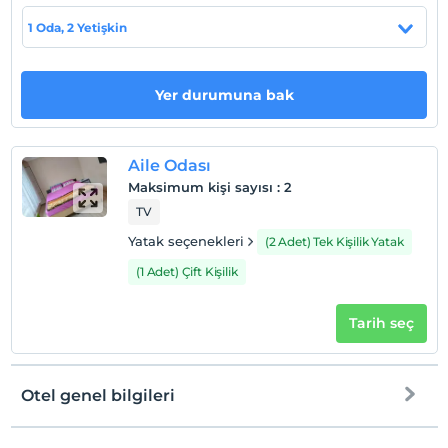
1 Oda, 2 Yetişkin
Check/in
En erken saat 10:00 ve sonrası
Check/out
Yer durumuna bak
En geç saat 13:00 ve öncesi
Evcil Hayvan
Evcil hayvan kabul edilmemektedir.
Aile Odası
Maksimum kişi sayısı
:
2
Sigara
TV
Odalarda sigara içilmez
Yatak seçenekleri
(2 Adet) Tek Kişilik Yatak
Çocuklar
2 yaşına kadar olan bebekler ücretsizdir.
(1 Adet) Çift Kişilik
Her bir oda için 9 yaşına kadar 2 çocuk ücretsizdir
Tarih seç
Otel genel bilgileri