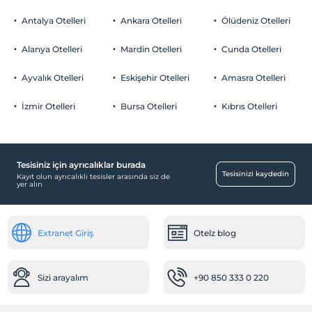
Evcil hayvan kabul edilmemektedir.
Antalya Otelleri
Ankara Otelleri
Ölüdeniz Otelleri
Sigara
Odalarda sigara içilmez
Alanya Otelleri
Mardin Otelleri
Cunda Otelleri
Otopark
Çocuklar
2 yaşına kadar olan bebekler ücretsizdir.
Ücretli Özel Otopark
Ayvalık Otelleri
Eskişehir Otelleri
Amasra Otelleri
Her bir oda için 6 yaşına kadar 1 çocuk ücretsizdir
Otopark (Tesis disinda)
İzmir Otelleri
Bursa Otelleri
Kıbrıs Otelleri
Tesisiniz için ayrıcalıklar burada
Odalar
Tesisinizi kaydedin
Kayıt olun ayrıcalıklı tesisler arasında siz de
yer alın
Sigara içilmeyen odalar
Diğer
Extranet Giriş
Otelz blog
Isıtma
Öne Çıkan Özellikler
Sizi arayalım
+90 850 333 0 220
Şehir merkezi
Resepsiyon Hizmetleri