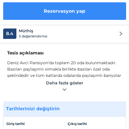
Rezervasyon yap
Müthiş
8.4
3 değerlendirme
Tesis açıklaması
Deniz Avci Pansiyon'da toplam 20 oda bulunmaktadır.
Bazıları paylaşımlı olmakla birlikte bazıları özel oda
şeklindedir ve tüm katlarda odalarda paylaşımlı banyolar
bulunmaktadır.
Daha fazla göster
Odaların her birinde ücretsiz Wİ-Fi erişimi, mini
buzdolabı, su ısıtıcı, petek veya elektrikli ısıtıcı imkanları
sunulmaktadır.
Tarihlerinizi değiştirin
Tesis lokasyon bilgileri
Deniz Avci Pansiyon merkezi bir konumdadır ve Taksim,
Giriş tarihi
Çıkış tarihi
Aksaray, Şişli gibi lokal ve kültürel bölgelere çok yakın