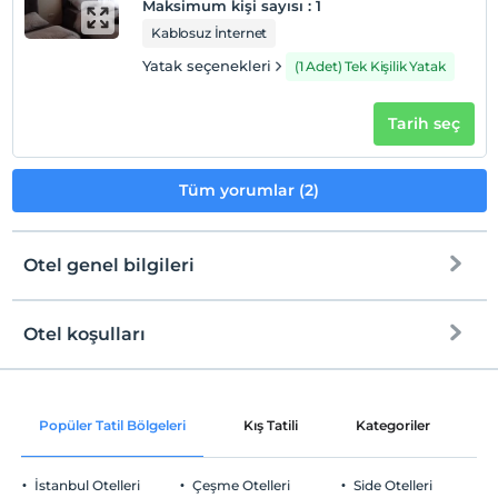
Maksimum kişi sayısı
:
1
Her bir oda için 6 yaşına kadar 1 çocuk ücretsizdir
Kablosuz İnternet
Yatak seçenekleri
(1 Adet) Tek Kişilik Yatak
Tarih seç
Tüm yorumlar (2)
Otel genel bilgileri
Otel koşulları
Internet
Check/in
Ücretsiz Wi-fi
En erken saat 12:00 ve sonrası
Popüler Tatil Bölgeleri
Kış Tatili
Kategoriler
P
Ortak alanlar ve tüm odalar
Check/out
En geç saat 12:00 ve öncesi
İstanbul Otelleri
Çeşme Otelleri
Side Otelleri
Evcil Hayvan