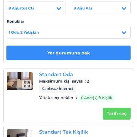
konumdadır.
8 Ağustos Cts
9 Ağu Paz
Konuklar
Haritada Göster
1 Oda, 2 Yetişkin
Otel koşulları
Yer durumuna bak
Check/in
En erken saat 12:00 ve sonrası
Standart Oda
Check/out
Maksimum kişi sayısı
:
2
En geç saat 12:00 ve öncesi
Kablosuz İnternet
Evcil Hayvan
Yatak seçenekleri
(1 Adet) Çift Kişilik
Evcil hayvan kabul edilmemektedir.
Sigara
Tarih seç
Odalarda sigara içilmez
Çocuklar
Standart Tek Kişilik
2 yaşına kadar olan bebekler ücretsizdir.