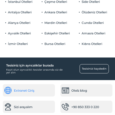
İstanbul Otelleri
Çeşme Otelleri
Side Otelleri
Odalarda sigara içilmez
Otopark
Çocuklar
Antalya Otelleri
Ankara Otelleri
Ölüdeniz Otelleri
2 yaşına kadar olan bebekler ücretsizdir.
Ücretsiz Özel Otopark
Her bir oda için 5 yaşına kadar 1 çocuk ücretsizdir
Alanya Otelleri
Mardin Otelleri
Cunda Otelleri
Otopark (Tesis bünyesinde)
Ayvalık Otelleri
Eskişehir Otelleri
Amasra Otelleri
Özel Notları Görmek İçin Tıklayınız.
İzmir Otelleri
Bursa Otelleri
Kıbrıs Otelleri
Çocuk
Çocuk karyolası
Tesisiniz için ayrıcalıklar burada
Ulaşım
Tesisinizi kaydedin
Kayıt olun ayrıcalıklı tesisler arasında siz de
yer alın
Havaalanı servisi (ücretli)
Transfer servisi (ücretli)
Extranet Giriş
Otelz blog
Çalışma Alanları
Faks/fotokopi
Scanner
Sizi arayalım
+90 850 333 0 220
Business center