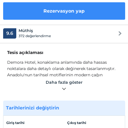
Rezervasyon yap
Müthiş
9.6
372 değerlendirme
Tesis açıklaması
Demora Hotel, konaklama anlamında daha hassas
noktalara daha detaylı olarak değinerek tasarlanmıştır.
Anadolu'nun tarihsel motiflerinin modern çağın
çizgilerini minimalist şekilde işlenmesiyle odalara
Daha fazla göster
yansımıştır. Konaklamaya başlandığında modernize
tasarım yapısının en önemli geleneği haline gelmiş olan
işlevsellik ise açıkça ortaya konmuş olduğu göze çarpar.
Özel seçilmiş, kaliteye önem verilmiş ve zengin dokulu
Tarihlerinizi değiştirin
mobilyaları ise görsel anlamda konuklarını rahatlatacak
tarzda döşenmiştir.
Giriş tarihi
Çıkış tarihi
Demora Hotel, konaklama anlamında daha hassas