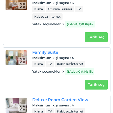
Maksimum kişi sayısı
:
6
Klima
Oturma Gurubu
TV
Kablosuz İnternet
Yatak seçenekleri
(2 Adet) Çift Kişilik
Tarih seç
Family Suite
Maksimum kişi sayısı
:
4
Klima
TV
Kablosuz İnternet
Yatak seçenekleri
(1 Adet) Çift Kişilik
Tarih seç
Deluxe Room Garden View
Maksimum kişi sayısı
:
4
Klima
TV
Kablosuz İnternet