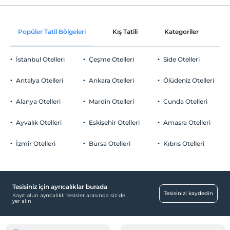
Internet
Check/in
Ücretsiz Wi-fi
En erken saat 14:00 ve sonrası
Popüler Tatil Bölgeleri
Kış Tatili
Kategoriler
P
Ortak alanlar ve tüm odalar
Check/out
En geç saat 12:00 ve öncesi
İstanbul Otelleri
Çeşme Otelleri
Side Otelleri
Evcil Hayvan
Evcil hayvan kabul edilmemektedir.
Antalya Otelleri
Ankara Otelleri
Ölüdeniz Otelleri
Sigara
Odalarda sigara içilmez
Alanya Otelleri
Mardin Otelleri
Cunda Otelleri
Otopark
Çocuklar
0 yaşına kadar olan bebekler ücretsizdir.
Ücretsiz Özel Otopark
Ayvalık Otelleri
Eskişehir Otelleri
Amasra Otelleri
Her bir oda için 12 yaşına kadar 1 çocuk ücretsizdir
Otopark (Tesis bünyesinde)
İzmir Otelleri
Bursa Otelleri
Kıbrıs Otelleri
Tesisiniz için ayrıcalıklar burada
Resepsiyon Hizmetleri
Tesisinizi kaydedin
Kayıt olun ayrıcalıklı tesisler arasında siz de
yer alın
24 saat açık resepsiyon
Çalışma Alanları