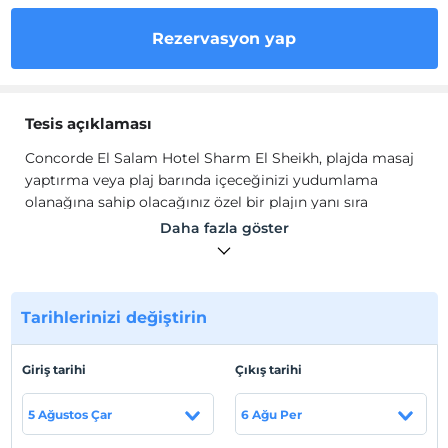
Rezervasyon yap
Tesis açıklaması
Concorde El Salam Hotel Sharm El Sheikh, plajda masaj
yaptırma veya plaj barında içeceğinizi yudumlama
olanağına sahip olacağınız özel bir plajın yanı sıra
yakındaki sualtı dalışı, sörf/body boarding ve su kayağı
Daha fazla göster
gibi aktivitelerden faydalanma olanağı da sunar.
Kendilerini şımartmak isteyen misafirler Spa merkezinde
masaj olanağı ile keyiflerine bakabilir.
Otelde 2 açık yüzme havuzu ve kapalı yüzme havuzu ise
Tarihlerinizi değiştirin
herkes için eğlenceli vakit geçirme imkanı sağlar. 3
restoran seçeneğinden biri olan Laguna Restaurant,
Giriş tarihi
Çıkış tarihi
okyanus manzaralı bir mekandır ve kahvaltı, öğle yemeği
ve akşam yemeği sunar. Havuz kenarı barı, sağlık kulübü
5 Ağustos Çar
6 Ağu Per
ve spor salonu; bu lüks resort otel dahilindeki diğer öne
çıkan özellikler arasındadır.