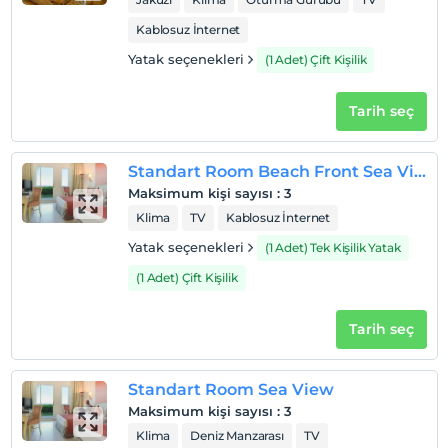
Check/in
Kablosuz İnternet
En erken saat 14:00 ve sonrası
Yatak seçenekleri
(1 Adet) Çift Kişilik
Check/out
En geç saat 12:00 ve öncesi
Tarih seç
Evcil Hayvan
Evcil hayvan kabul edilmemektedir.
Standart Room Beach Front Sea View
Sigara
Maksimum kişi sayısı
:
3
Odalarda sigara içilmez
Klima
TV
Kablosuz İnternet
Çocuklar
Yatak seçenekleri
(1 Adet) Tek Kişilik Yatak
0 yaşına kadar olan bebekler ücretsizdir.
(1 Adet) Çift Kişilik
Her bir oda için 12 yaşına kadar 1 çocuk ücretsizdir
Tarih seç
Standart Room Sea View
Maksimum kişi sayısı
:
3
Klima
Deniz Manzarası
TV