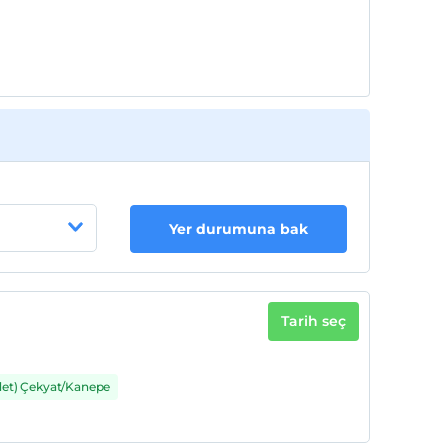
Yer durumuna bak
Tarih seç
det) Çekyat/Kanepe