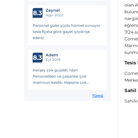
olan A
ilgili olmaya çalışıyorlar. Alkolü güzel
Zeynel
bulunm
veriyorlar.
8.3
Ağu 2022
nargil
eğlenc
Personel güler yüzlü hizmet sunuyor
tesis fiyata göre gayet iyiydi tşk
7/24 s
ederiz
Comet 
Marmar
sunma
Adem
8.3
Eyl 2019
Tesis
Herşey çok guzeldi. İdari
Comet
Personelden ve çalşanlar çok
Merkez
memnun kaldık. Hepsine çok
teşekkür ediyoruz....
Sahil
Tümü
Sahile