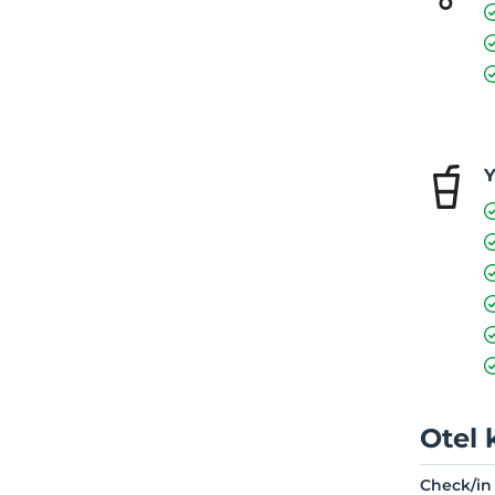
Y
Otel 
Check/in