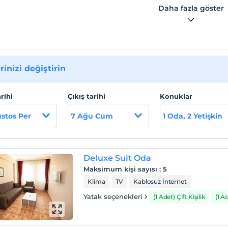
Daha fazla göster
rinizi değiştirin
arihi
Çıkış tarihi
Konuklar
stos Per
7 Ağu Cum
1 Oda, 2 Yetişkin
Deluxe Suit Oda
Maksimum kişi sayısı
:
5
Klima
TV
Kablosuz İnternet
Yatak seçenekleri
(1 Adet) Çift Kişilik
(1 A