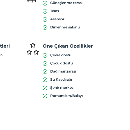
Güneşlenme terası
Teras
Asansör
Dinlenme salonu
leri
Öne Çıkan Özellikler
on
Çevre dostu
Çocuk dostu
Dağ manzarası
Su Kaydırağı
Şehir merkezi
Romantizm/Balayı