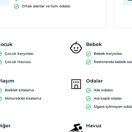
Ortak alanlar ve tüm odalar
Çocuk
Bebek
Çocuk karyolası
Bebek karyolası
Çocuk Havuzu
Restoranda bebek sa
laşım
Odalar
Bisiklet kiralama
Aile odaları
Motorsiklet kiralama
Ara kapılı odalar
Sigara içilmeyen odal
iğer
Havuz