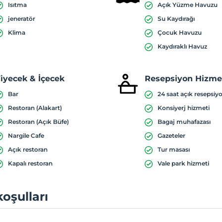
Isıtma
Açık Yüzme Havuzu
jeneratör
Su Kaydırağı
Klima
Çocuk Havuzu
Kaydıraklı Havuz
iyecek & İçecek
Resepsiyon Hizmet
Bar
24 saat açık resepsiy
Restoran (Alakart)
Konsiyerj hizmeti
Restoran (Açık Büfe)
Bagaj muhafazası
Nargile Cafe
Gazeteler
Açık restoran
Tur masası
Kapalı restoran
Vale park hizmeti
koşulları