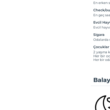
En erken s
Check/ou
En geç saa
Evcil Ha
Evcil hay
Sigara
Odalarda s
Çocuklar
2 yaşına k
Her bir od
Her bir od
Balay