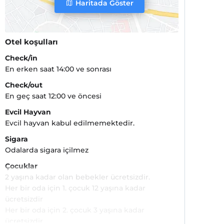
Haritada Göster
Otel koşulları
Check/in
En erken saat 14:00 ve sonrası
Check/out
En geç saat 12:00 ve öncesi
Evcil Hayvan
Evcil hayvan kabul edilmemektedir.
Sigara
Odalarda sigara içilmez
Çocuklar
2 yaşına kadar olan bebekler ücretsizdir.
Her bir oda için 1. çocuk 12 yaşına kadar
ücretsizdir
Her bir oda için 2. çocuk 3 yaşına kadar
ücretsizdir