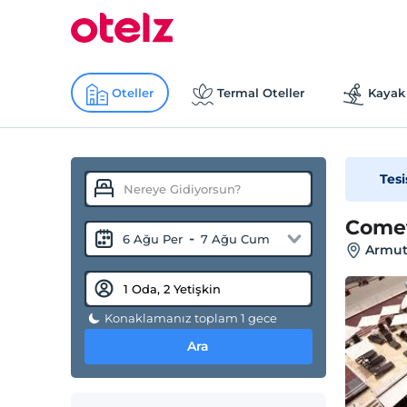
Oteller
Termal Oteller
Kayak 
Tesi
Comet
-
6 Ağu Per
7 Ağu Cum
Armut
Konaklamanız toplam 1 gece
Ara