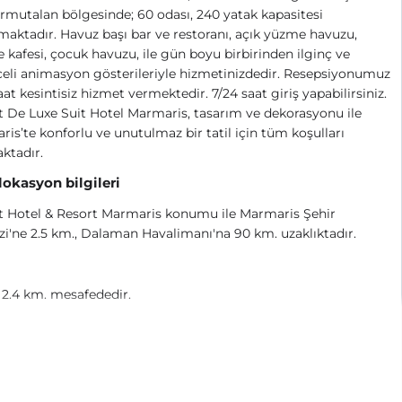
rmutalan bölgesinde; 60 odası, 240 yatak kapasitesi
aktadır. Havuz başı bar ve restoranı, açık yüzme havuzu,
e kafesi, çocuk havuzu, ile gün boyu birbirinden ilginç ve
eli animasyon gösterileriyle hizmetinizdedir. Resepsiyonumuz
aat kesintisiz hizmet vermektedir. 7/24 saat giriş yapabilirsiniz.
De Luxe Suit Hotel Marmaris, tasarım ve dekorasyonu ile
is’te konforlu ve unutulmaz bir tatil için tüm koşulları
ktadır.
 lokasyon bilgileri
 Hotel & Resort Marmaris konumu ile Marmaris Şehir
i'ne 2.5 km., Dalaman Havalimanı'na 90 km. uzaklıktadır.
 2.4 km. mesafededir.