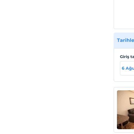
Tarihle
Giriş t
6 Ağu