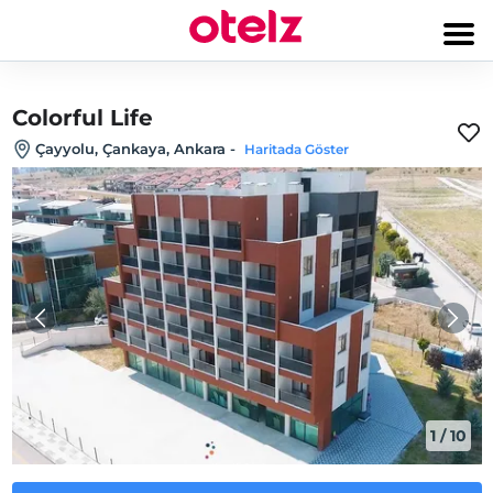
Colorful Life
Çayyolu, Çankaya, Ankara
-
Haritada Göster
1
/
10