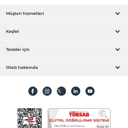
Çamaşırhane
Müşteri hizmetleri
Rezervasyon yönet
Keşfet
Sizi arayalım
Hediye Kart
Tesisler için
İştirak olun
ZPara Nedir?
Hemen tesisinizi ekleyin
Otelz hakkında
İletişim
Üye girişi
Villa/Daire ekleyin
Hakkımızda
Sıkça sorulan sorular
Hesap oluştur
Sürdürülebilirlik
Kişisel Verilerin Korunması
Koşullar ve şartlar
İşlem rehberi