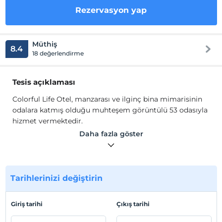
Rezervasyon yap
Müthiş
8.4
18 değerlendirme
Tesis açıklaması
Colorful Life Otel, manzarası ve ilginç bina mimarisinin
odalara katmış olduğu muhteşem görüntülü 53 odasıyla
hizmet vermektedir.
Colorful Life'ın odalarında ücretsiz WI-FI, TV, havlu seti
Daha fazla göster
gibi olanaklar mevcuttur. Otopark ve oto kiralama
hizmetleri sunan otelimizde siz değerli müşterilerimize
evinizin konforunu vermeye çalışmaktayız.
Tarihlerinizi değiştirin
Tesis lokasyon bilgileri
Ankara’nın en nezih semti olan Çankaya'da
Giriş tarihi
Çıkış tarihi
konumlanmaktadır.