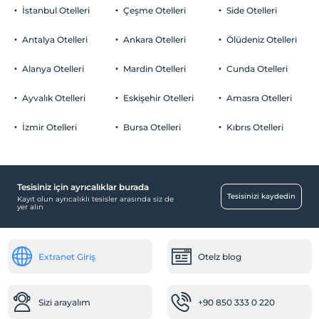
İstanbul Otelleri
Çeşme Otelleri
Side Otelleri
Evcil Hayvan
Evcil hayvan barınabilir
Antalya Otelleri
Ankara Otelleri
Ölüdeniz Otelleri
Sigara
Odalarda sigara içilmez
Alanya Otelleri
Mardin Otelleri
Cunda Otelleri
Otopark
Çocuklar
2 yaşına kadar olan bebekler ücretsizdir.
Ücretsiz Halka Açık Otopark
Ayvalık Otelleri
Eskişehir Otelleri
Amasra Otelleri
Her bir oda için 3 yaşına kadar 1 çocuk ücretsizdir
Otopark (Tesis disinda)
İzmir Otelleri
Bursa Otelleri
Kıbrıs Otelleri
Tesisiniz için ayrıcalıklar burada
Ortak Alanlar
Tesisinizi kaydedin
Kayıt olun ayrıcalıklı tesisler arasında siz de
yer alın
Teras
Engelli
Extranet Giriş
Otelz blog
Ana kapı giriş düz ayaktır
Temizlik Hizmetleri
Sizi arayalım
+90 850 333 0 220
Günlük temizlik hizmeti