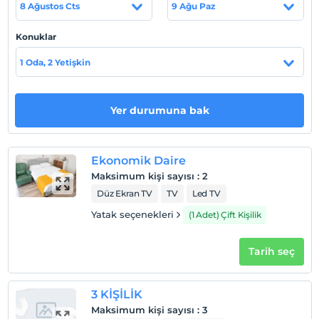
8 Ağustos Cts
9 Ağu Paz
Haritada Göster
Konuklar
1 Oda, 2 Yetişkin
Otel koşulları
Yer durumuna bak
Check/in
En erken saat 12:00 ve sonrası
Check/out
Ekonomik Daire
En geç saat 11:00 ve öncesi
Maksimum kişi sayısı
:
2
Evcil Hayvan
Düz Ekran TV
TV
Led TV
Evcil hayvan barınabilir
Yatak seçenekleri
(1 Adet) Çift Kişilik
Sigara
Odalarda sigara içilmez
Tarih seç
Çocuklar
2 yaşına kadar olan bebekler ücretsizdir.
3 KİŞİLİK
Her bir oda için 3 yaşına kadar 1 çocuk ücretsizdir
Maksimum kişi sayısı
:
3