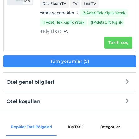
Düz Ekran TV
TV
Led TV
Yatak seçenekleri
(3 Adet) Tek Kişilik Yatak
(1 Adet) Tek Kişilik Yatak
(1 Adet) Çift Kişilik
3 KİŞİLİK ODA
Tarih seç
Tüm yorumlar (9)
Otel genel bilgileri
Otel koşulları
Internet
Check/in
Ücretsiz Wi-fi
En erken saat 12:00 ve sonrası
Popüler Tatil Bölgeleri
Kış Tatili
Kategoriler
P
Ortak alanlar ve tüm odalar
Check/out
En geç saat 11:00 ve öncesi