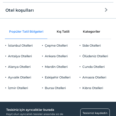
Otel koşulları
Internet
Check/in
Ücretsiz Wi-fi
En erken saat 12:00 ve sonrası
Popüler Tatil Bölgeleri
Kış Tatili
Kategoriler
P
Ortak alanlar ve tüm odalar
Check/out
En geç saat 11:00 ve öncesi
İstanbul Otelleri
Çeşme Otelleri
Side Otelleri
Evcil Hayvan
Evcil hayvan barınabilir
Antalya Otelleri
Ankara Otelleri
Ölüdeniz Otelleri
Sigara
Odalarda sigara içilmez
Alanya Otelleri
Mardin Otelleri
Cunda Otelleri
Otopark
Çocuklar
2 yaşına kadar olan bebekler ücretsizdir.
Ücretsiz Halka Açık Otopark
Ayvalık Otelleri
Eskişehir Otelleri
Amasra Otelleri
Her bir oda için 5 yaşına kadar 2 çocuk ücretsizdir
Otopark (Tesis disinda)
İzmir Otelleri
Bursa Otelleri
Kıbrıs Otelleri
Tesisiniz için ayrıcalıklar burada
Sağlık
Tesisinizi kaydedin
Kayıt olun ayrıcalıklı tesisler arasında siz de