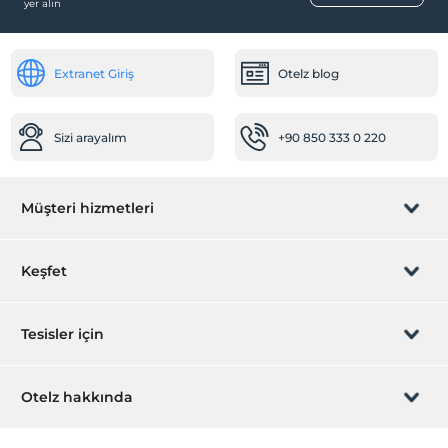
yer alın
Hastaneye kolay ulaşım (15 dakika)
Extranet Giriş
Otelz blog
Sizi arayalım
+90 850 333 0 220
Müşteri hizmetleri
Rezervasyon yönet
Keşfet
Sizi arayalım
Hediye Kart
Tesisler için
İştirak olun
ZPara Nedir?
Hemen tesisinizi ekleyin
Otelz hakkında
İletişim
Üye girişi
Villa/Daire ekleyin