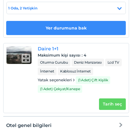
Evcil Hayvan
1 Oda, 2 Yetişkin
Evcil hayvan barınabilir
Sigara
Odalarda sigara içilmez
Yer durumuna bak
Giriş saatleri
Çocuklar
Daire 1+1
2 yaşına kadar olan bebekler ücretsizdir.
Maksimum kişi sayısı
:
4
Her bir oda için 5 yaşına kadar 2 çocuk ücretsizdir
Oturma Gurubu
Deniz Manzarası
Lcd TV
İnternet
Kablosuz İnternet
Yatak seçenekleri
(1 Adet) Çift Kişilik
(1 Adet) Çekyat/Kanepe
Tarih seç
Otel genel bilgileri