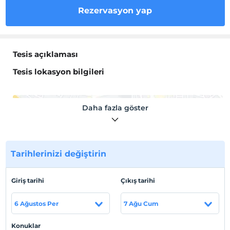
Rezervasyon yap
Tesis açıklaması
Tesis lokasyon bilgileri
Daha fazla göster
Haritada Göster
Tarihlerinizi değiştirin
Otel koşulları
Giriş tarihi
Çıkış tarihi
Check/in
En erken saat 12:00 ve sonrası
6 Ağustos Per
7 Ağu Cum
Check/out
En geç saat 11:00 ve öncesi
Konuklar