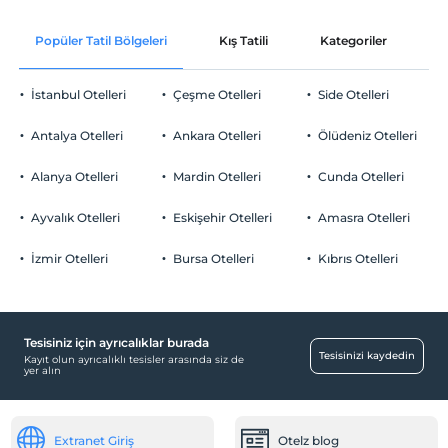
En geç saat 10:00 ve öncesi
Şezlong & Şemsiye
Oda süslemesi
Evcil Hayvan
Popüler Tatil Bölgeleri
Kış Tatili
Kategoriler
P
Evcil hayvan kabul edilmemektedir.
Odaya meyve sepeti ikramı
Sigara
İstanbul Otelleri
Çeşme Otelleri
Side Otelleri
Odalarda sigara içilmez
Otopark
Çocuklar
Antalya Otelleri
Ankara Otelleri
Ölüdeniz Otelleri
2 yaşına kadar olan bebekler ücretsizdir.
Ücretsiz Halka Açık Otopark
Her bir oda için 6 yaşına kadar 1 çocuk ücretsizdir
Alanya Otelleri
Mardin Otelleri
Cunda Otelleri
Otopark (Tesis disinda)
Ayvalık Otelleri
Eskişehir Otelleri
Amasra Otelleri
İzmir Otelleri
Bursa Otelleri
Kıbrıs Otelleri
Odalar
Aile odaları
Tesisiniz için ayrıcalıklar burada
Eğlence Hizmetleri
Tesisinizi kaydedin
Kayıt olun ayrıcalıklı tesisler arasında siz de
yer alın
Gece showları
Çocuk kulübü
Extranet Giriş
Otelz blog
Çocuk