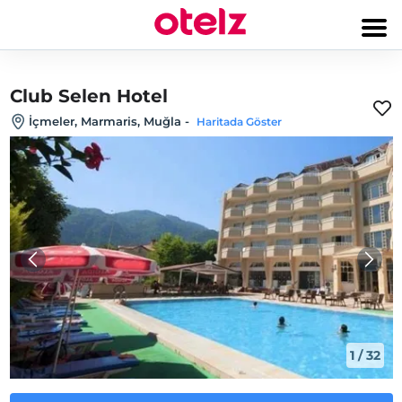
Club Selen Hotel
İçmeler, Marmaris, Muğla
-
Haritada Göster
1
/
32