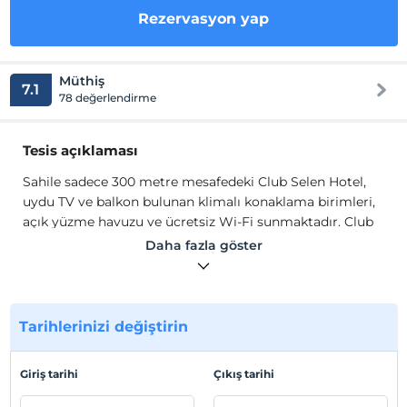
Rezervasyon yap
Müthiş
7.1
78 değerlendirme
Tesis açıklaması
Sahile sadece 300 metre mesafedeki Club Selen Hotel,
uydu TV ve balkon bulunan klimalı konaklama birimleri,
açık yüzme havuzu ve ücretsiz Wi-Fi sunmaktadır. Club
Selen Hotel'in odaları sade mobilyalarla döşenmiştir.
Daha fazla göster
Tesisin tüm odalarında saç kurutma makineli özel banyo
bulunmaktadır. Bazı süitler deniz manzaralıdır.
Havuz alanı güneşlenmek ve dinlenmek için idealdir.
Resepsiyon 7 gün 24 saat hizmet vermektedir. Tesiste
Tarihlerinizi değiştirin
ayrıca çocuk oyun alanı ve kaydıraklı havuz da
bulunmaktadır. Tesisin sahilde kendisine ait plajı
Giriş tarihi
Çıkış tarihi
bulunmaktadır.