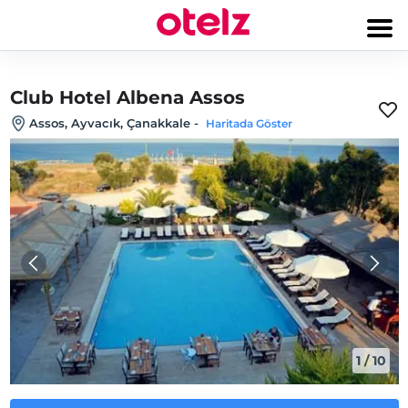
Club Hotel Albena Assos
Assos, Ayvacık, Çanakkale
-
Haritada Göster
1
/
10