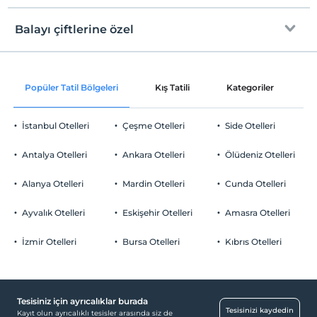
Internet
Check/in
Çocuklar
Ücretsiz Wi-fi
En erken saat 14:00 ve sonrası
2 yaşına kadar olan bebekler ücretsizdir.
Balayı çiftlerine özel
Her bir oda için 6 yaşına kadar 1 çocuk ücretsizdir
Ortak alanlar ve tüm odalar
Check/out
En geç saat 12:00 ve öncesi
Oda süslemesi
Evcil Hayvan
Popüler Tatil Bölgeleri
Kış Tatili
Kategoriler
P
Evcil hayvan kabul edilmemektedir.
Sigara
İstanbul Otelleri
Çeşme Otelleri
Side Otelleri
Odalarda sigara içilmez
Otopark
Çocuklar
Antalya Otelleri
Ankara Otelleri
Ölüdeniz Otelleri
2 yaşına kadar olan bebekler ücretsizdir.
Ücretsiz Özel Otopark
Her bir oda için 6 yaşına kadar 1 çocuk ücretsizdir
Alanya Otelleri
Mardin Otelleri
Cunda Otelleri
Otopark (Tesis bünyesinde)
Ayvalık Otelleri
Eskişehir Otelleri
Amasra Otelleri
İzmir Otelleri
Bursa Otelleri
Kıbrıs Otelleri
Ulaşım
Transfer servisi (ücretli)
Tesisiniz için ayrıcalıklar burada
Engelli
Tesisinizi kaydedin
Kayıt olun ayrıcalıklı tesisler arasında siz de