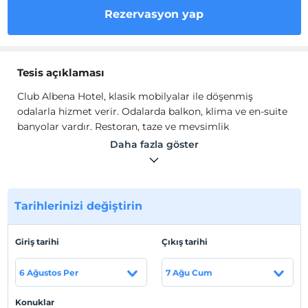
Rezervasyon yap
Tesis açıklaması
Club Albena Hotel, klasik mobilyalar ile döşenmiş
odalarla hizmet verir. Odalarda balkon, klima ve en-suite
banyolar vardır. Restoran, taze ve mevsimlik
malzemelerle hazırlanan yöresel yemekler servis eder.
Daha fazla göster
Konuklar bardan aldıkları içeceklerle serinlerken açık
yüzme havuzunun tadını çıkarabilir. Assos'un popüler
Kadırga Koyu otele yakındır.
Club Albena Hotel, klasik mobilyalar ile döşenmiş
Tarihlerinizi değiştirin
odalarla hizmet verir. Odalarda balkon, klima ve en-suite
banyolar vardır. Restoran, taze ve mevsimlik
Giriş tarihi
Çıkış tarihi
malzemelerle hazırlanan yöresel yemekler servis eder.
Konuklar bardan aldıkları içeceklerle serinlerken açık
6 Ağustos Per
7 Ağu Cum
yüzme havuzunun tadını çıkarabilir. Assos'un popüler
Kadırga Koyu otele yakındır.
Konuklar