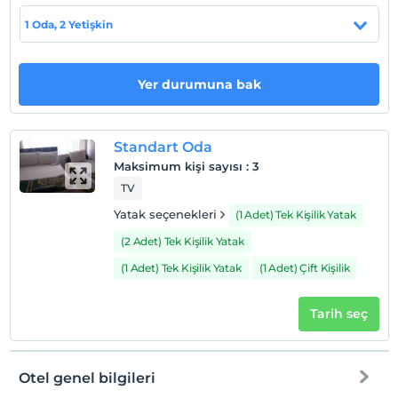
1 Oda, 2 Yetişkin
Check/in
En erken saat 14:00 ve sonrası
Check/out
Yer durumuna bak
En geç saat 12:00 ve öncesi
Evcil Hayvan
Evcil hayvan kabul edilmemektedir.
Standart Oda
Maksimum kişi sayısı
:
3
Sigara
TV
Odalarda sigara içilmez
Yatak seçenekleri
(1 Adet) Tek Kişilik Yatak
Çocuklar
2 yaşına kadar olan bebekler ücretsizdir.
(2 Adet) Tek Kişilik Yatak
Her bir oda için 12 yaşına kadar 1 çocuk ücretsizdir
(1 Adet) Tek Kişilik Yatak
(1 Adet) Çift Kişilik
Tarih seç
Otel genel bilgileri