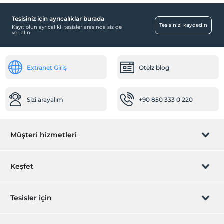
Dinlenme salonu
Tesisiniz için ayrıcalıklar burada
Çalışma Alanları
Tesisinizi kaydedin
Kayıt olun ayrıcalıklı tesisler arasında siz de
yer alın
Faks/fotokopi
Ulaşım
Extranet Giriş
Otelz blog
Havaalanı servisi (ücretli)
Öne Çıkan Özellikler
Sizi arayalım
+90 850 333 0 220
Şehir merkezi
Yiyecek & İçecek
Müşteri hizmetleri
Odaya yemek servisi
Kapalı restoran
Rezervasyon yönet
Keşfet
Diğer
Isıtma
Sizi arayalım
Hediye Kart
Tesisler için
Klima
Odalar
İştirak olun
ZPara Nedir?