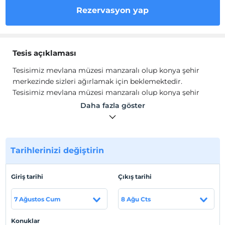
Rezervasyon yap
Tesis açıklaması
Tesisimiz mevlana müzesi manzaralı olup konya şehir
merkezinde sizleri ağırlamak için beklemektedir.
Tesisimiz mevlana müzesi manzaralı olup konya şehir
merkezinde sizleri ağırlamak için beklemektedir.
Daha fazla göster
Tesis lokasyon bilgileri
Konya şehir merkezinde Mevlana Müzesi
karşısındadır.Konya havaalanı 15 Km. mesafededir.
Tarihlerinizi değiştirin
Giriş tarihi
Çıkış tarihi
Haritada Göster
7 Ağustos Cum
8 Ağu Cts
Konuklar
Otel koşulları