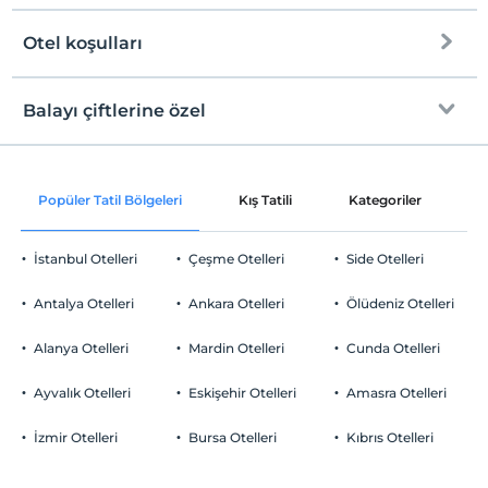
Otel koşulları
Internet
Check/in
Ücretsiz Wi-fi
En erken saat 14:00 ve sonrası
Balayı çiftlerine özel
Sadece ortak alanlar
Check/out
En geç saat 12:00 ve öncesi
Oda süslemesi
Evcil Hayvan
Popüler Tatil Bölgeleri
Kış Tatili
Kategoriler
P
Evcil hayvan kabul edilmemektedir.
Odaya meyve sepeti ikramı
Sigara
İstanbul Otelleri
Çeşme Otelleri
Side Otelleri
Odalarda sigara içilmez
Otopark
Çocuklar
Antalya Otelleri
Ankara Otelleri
Ölüdeniz Otelleri
2 yaşına kadar olan bebekler ücretsizdir.
Ücretsiz Halka Açık Otopark
Her bir oda için 12 yaşına kadar 1 çocuk ücretsizdir
Alanya Otelleri
Mardin Otelleri
Cunda Otelleri
Otopark (Tesis bünyesinde)
Ayvalık Otelleri
Eskişehir Otelleri
Amasra Otelleri
İzmir Otelleri
Bursa Otelleri
Kıbrıs Otelleri
Ortak Alanlar