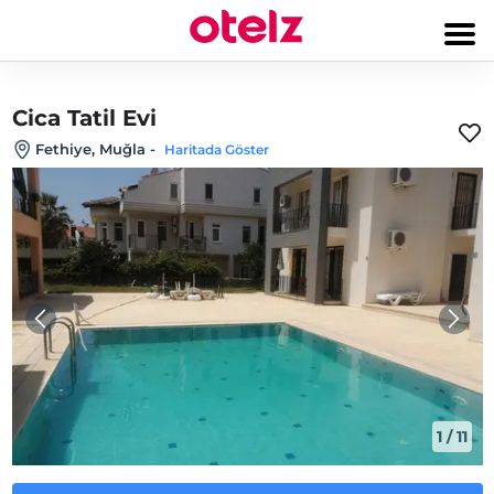
Cica Tatil Evi
Fethiye, Muğla
-
Haritada Göster
1
/
11