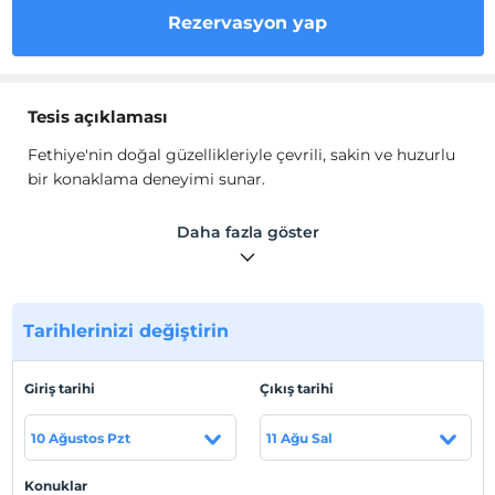
Rezervasyon yap
Tesis açıklaması
Fethiye'nin doğal güzellikleriyle çevrili, sakin ve huzurlu
bir konaklama deneyimi sunar.
Açık yüzme havuzu, geniş bahçe alanı ve ücretsiz Wi-Fi
Daha fazla göster
gibi olanaklarla donatılmış olan bu tesis, misafirlerine ev
konforunda bir tatil imkânı tanır.
Aileler ve çiftler için ideal bir tercih olan Cica Tatil Evi,
Tarihlerinizi değiştirin
doğayla iç içe bir kaçamak arayanlar için mükemmel bir
seçenektir.
Giriş tarihi
Çıkış tarihi
Tesis lokasyon bilgileri
Fethiye, Muğla'da doğal güzelliklerle çevrili, sakin bir
10 Ağustos Pzt
11 Ağu Sal
konumdadır.
Konuklar