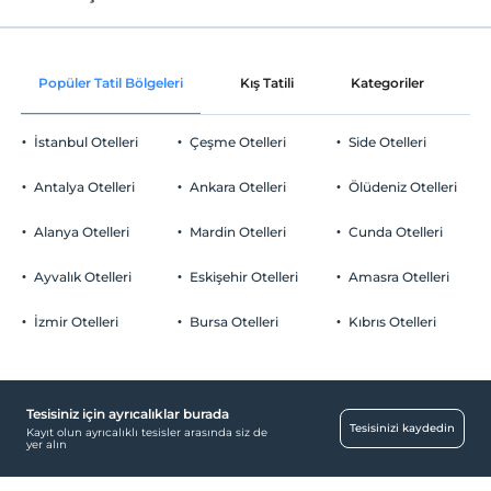
Internet
Check/in
Ücretsiz Wi-fi
En erken saat 14:00 ve sonrası
Popüler Tatil Bölgeleri
Kış Tatili
Kategoriler
P
Ortak alanlar ve tüm odalar
Check/out
En geç saat 11:00 ve öncesi
İstanbul Otelleri
Çeşme Otelleri
Side Otelleri
Evcil Hayvan
Evcil hayvan kabul edilmemektedir.
Antalya Otelleri
Ankara Otelleri
Ölüdeniz Otelleri
Sigara
Odalarda sigara içilmez
Alanya Otelleri
Mardin Otelleri
Cunda Otelleri
Otopark
Çocuklar
2 yaşına kadar olan bebekler ücretsizdir.
Ücretsiz Halka Açık Otopark
Ayvalık Otelleri
Eskişehir Otelleri
Amasra Otelleri
Her bir oda için 5 yaşına kadar 2 çocuk ücretsizdir
Otopark (Tesis bünyesinde)
İzmir Otelleri
Bursa Otelleri
Kıbrıs Otelleri
Tesisiniz için ayrıcalıklar burada
Odalar
Tesisinizi kaydedin
Kayıt olun ayrıcalıklı tesisler arasında siz de
yer alın
Sigara içilmeyen odalar
Havuz