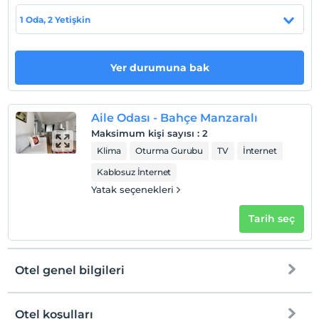
1 Oda, 2 Yetişkin
Haritada Göster
Yer durumuna bak
Otel koşulları
Check/in
Aile Odası - Bahçe Manzaralı
En erken saat 14:00 ve sonrası
Maksimum kişi sayısı
:
2
Check/out
Klima
Oturma Gurubu
TV
İnternet
En geç saat 11:00 ve öncesi
Kablosuz İnternet
Evcil Hayvan
Yatak seçenekleri
Evcil hayvan kabul edilmemektedir.
Tarih seç
Sigara
Odalarda sigara içilmez
Çocuklar
Otel genel bilgileri
2 yaşına kadar olan bebekler ücretsizdir.
Her bir oda için 5 yaşına kadar 2 çocuk ücretsizdir
Otel koşulları