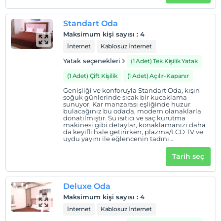
setinizle birlikte, her şey sizin konforunuz için
kar beyazı örtüsü altında, Chalet Khione (Metinoğlu
hazır! Oda servisi ile dilediğiniz zaman
Pansiyon) Sarıkamış’ta sıcak bir atmosferde konaklamak
lezzetli atıştırmalıkların tadını çıkarın.
Standart Oda
Metinoğlu Pansiyon (Chalet Khione)
için sizleri bekliyoruz! Huzur dolu anlar ve unutulmaz bir
Sarıkamış, kışın kar beyazı örtüsü altında
Maksimum kişi sayısı
:
4
tatil deneyimi için buradayız. Gelin, kışın tadını birlikte
sıcak bir sığınak sunarak, içten bir sıcaklıkla
sizi kucaklamaya hazır!
İnternet
Kablosuz İnternet
çıkaralım!
Yatak seçenekleri
(1 Adet) Tek Kişilik Yatak
Tesis lokasyon bilgileri
(1 Adet) Çift Kişilik
(1 Adet) Açılır-Kapanır
Sarıkamış İstiklal Mahallesi'nde konumlanmaktadır.
Genişliği ve konforuyla Standart Oda, kışın
soğuk günlerinde sıcak bir kucaklama
sunuyor. Kar manzarası eşliğinde huzur
bulacağınız bu odada, modern olanaklarla
donatılmıştır. Su ısıtıcı ve saç kurutma
Haritada Göster
makinesi gibi detaylar, konaklamanızı daha
da keyifli hale getirirken, plazma/LCD TV ve
uydu yayını ile eğlencenin tadını
çıkarabilirsiniz. Geniş bir alanda rahatça
dinlenebilir, kablosuz internet (Wi-Fi) ile
Tarih seç
Otel koşulları
sevdiklerinizle bağlantınızı sürdürebilirsiniz.
Oda servisi ile lezzetli ikramların keyfini
Check/in
çıkarırken, Metinoğlu Pansiyon (Chalet
Khione) Sarıkamış’ta, kış masalınızın bir
En erken saat 14:00 ve sonrası
Deluxe Oda
parçası olmanın mutluluğunu
yaşayacaksınız!
Maksimum kişi sayısı
:
4
Check/out
İnternet
Kablosuz İnternet
En geç saat 12:00 ve öncesi