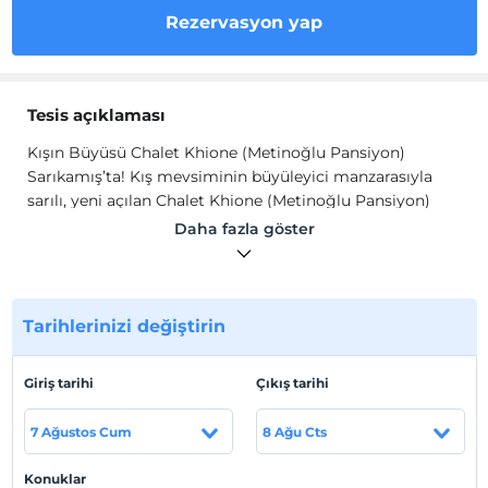
Rezervasyon yap
Tesis açıklaması
Kışın Büyüsü Chalet Khione (Metinoğlu Pansiyon)
Sarıkamış’ta! Kış mevsiminin büyüleyici manzarasıyla
sarılı, yeni açılan Chalet Khione (Metinoğlu Pansiyon)
Sarıkamış, özel tasarımı ve sıcak atmosferiyle sizleri
Daha fazla göster
bekliyor!
Burada, konaklamanın sadece bir ihtiyaç değil, aynı
zamanda bir deneyim olduğunu hissedeceksiniz. Chalet
Tarihlerinizi değiştirin
Khione (Metinoğlu Pansiyon) Sarıkamış’ın konforlu
odaları, kışın soğuk günlerinde bile sizi sıcacık bir
kucaklama ile karşılayacak. Her detay titizlikle
Giriş tarihi
Çıkış tarihi
düşünülerek tasarlandı; terlikten duşa kabine, kablosuz
internetten oda servisine kadar her şey elinizin altında.
7 Ağustos Cum
8 Ağu Cts
Saç kurutma makinesi, su ısıtıcı ve uydu yayını gibi
olanaklarla evinizin rahatlığını burada bulacaksınız. Kar
Konuklar