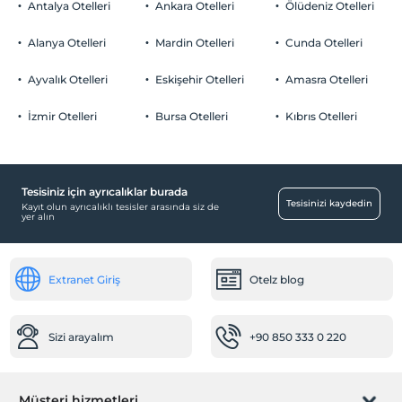
Çocuklar
Antalya Otelleri
Ankara Otelleri
Ölüdeniz Otelleri
Kayak ekipmanı kiralama
2 yaşına kadar olan bebekler ücretsizdir.
Ücretsiz Özel Otopark
Her bir oda için 1. çocuk 6 yaşına kadar ücretsizdir
Alanya Otelleri
Mardin Otelleri
Cunda Otelleri
Otopark (Tesis bünyesinde)
Her bir oda için 2. çocuk 6 yaşına kadar ücretsizdir
Kayak ekipmanı muhafaza alanı
Ayvalık Otelleri
Eskişehir Otelleri
Amasra Otelleri
Kayak dersi
İzmir Otelleri
Bursa Otelleri
Kıbrıs Otelleri
Snowboard Dersi
Aktiviteler
Tavla
Ücretsiz
Tesisiniz için ayrıcalıklar burada
Tesisinizi kaydedin
Kayıt olun ayrıcalıklı tesisler arasında siz de
Ortak Alanlar
yer alın
Lobi
Mağazalar
Extranet Giriş
Otelz blog
Market
Ulaşım
Sizi arayalım
+90 850 333 0 220
Havaalanı servisi (ücretli)
Yiyecek & İçecek
Müşteri hizmetleri