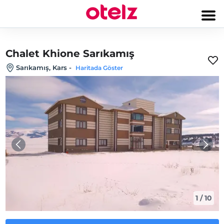
Chalet Khione Sarıkamış
Sarıkamış, Kars
-
Haritada Göster
1
/
10