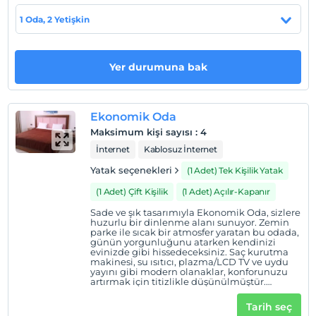
manzarası eşliğinde dinlenirken, odalarımızdaki minibar
1 Oda, 2 Yetişkin
ile kendinizi şımartabilirsiniz. Yanınızda sevdiklerinizle
geçireceğiniz bu keyifli anlar, kış günlerinizi unutulmaz
kılacak!
Yer durumuna bak
Chalet Khione (Metinoğlu Pansiyon) Sarıkamış’ın
anlaşmalı gece kulübüne ücretsiz giriş imkanıyla
eğlencenin tadını çıkarabilirsiniz. Ancak içeceklerin
Ekonomik Oda
ücretli olduğunu unutmayın! Ayrıca, yan bloktaki
Maksimum kişi sayısı
:
4
otelimizde açık havuz ve kapalı havuz keyfi yapabilir,
İnternet
Kablosuz İnternet
atari salonunda eğlenceli dakikalar geçirebilirsiniz. Kışın
Yatak seçenekleri
(1 Adet) Tek Kişilik Yatak
soğuk havasında ruhunuzu dinlendirmek için Türk
hamamı ve Spa merkezi hizmetlerimiz sizleri bekliyor.
(1 Adet) Çift Kişilik
(1 Adet) Açılır-Kapanır
Hem bedeninize hem de ruhunuza iyi gelecek bu
Sade ve şık tasarımıyla Ekonomik Oda, sizlere
hizmetlerle kendinizi yenilenmiş hissedeceksiniz.
huzurlu bir dinlenme alanı sunuyor. Zemin
parke ile sıcak bir atmosfer yaratan bu odada,
günün yorgunluğunu atarken kendinizi
Chalet Khione (Metinoğlu Pansiyon) Sarıkamış’ın, hijyen
evinizde gibi hissedeceksiniz. Saç kurutma
ve konforu ön planda tutarak çamaşırhane, otopark,
makinesi, su ısıtıcı, plazma/LCD TV ve uydu
yayını gibi modern olanaklar, konforunuzu
genel internet, kuru temizleme, ütü, market, uyandırma
artırmak için titizlikle düşünülmüştür.
Kablosuz internet (Wi-Fi) ile sevdiklerinizle
servisi ve vale hizmetleri gibi olanaklarla doludur. Her
bağınızı koparmadan keyifli anlar
Tarih seç
şey, konaklamanızın sorunsuz geçmesi için hazır! Kışın
yaşayabilirsiniz. Terlikleriniz ve buklet