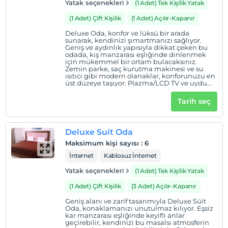
Yatak seçenekleri
(1 Adet) Tek Kişilik Yatak
Evcil Hayvan
Evcil hayvan kabul edilmemektedir.
(1 Adet) Çift Kişilik
(1 Adet) Açılır-Kapanır
Sigara
Deluxe Oda, konfor ve lüksü bir arada
sunarak, kendinizi şımartmanızı sağlıyor.
Odalarda sigara içilmez
Geniş ve aydınlık yapısıyla dikkat çeken bu
odada, kış manzarası eşliğinde dinlenmek
Çocuklar
için mükemmel bir ortam bulacaksınız.
Zemin parke, saç kurutma makinesi ve su
2 yaşına kadar olan bebekler ücretsizdir.
ısıtıcı gibi modern olanaklar, konforunuzu en
Her bir oda için 1. çocuk 6 yaşına kadar ücretsizdir
üst düzeye taşıyor. Plazma/LCD TV ve uydu
yayını ile eğlenceli anlar geçirebilirken,
Her bir oda için 2. çocuk 6 yaşına kadar ücretsizdir
kablosuz internet (Wi-Fi) ile bağlantınızı
Tarih seç
koparmadan dilediğiniz gibi vakit
geçirebilirsiniz. Terliklerinizle rahatça
dolaşabilir, oda servisi ile dilediğiniz
lezzetleri anında sipariş edebilirsiniz.
Deluxe Suit Oda
Metinoğlu Pansiyon (Chalet Khione)
Sarıkamış, sıcak bir sığınak sunarak, kışın
Maksimum kişi sayısı
:
6
tadını çıkarmanız için burada!
İnternet
Kablosuz İnternet
Yatak seçenekleri
(1 Adet) Tek Kişilik Yatak
(1 Adet) Çift Kişilik
(3 Adet) Açılır-Kapanır
Geniş alanı ve zarif tasarımıyla Deluxe Süit
Oda, konaklamanızı unutulmaz kılıyor. Eşsiz
kar manzarası eşliğinde keyifli anlar
geçirebilir, kendinizi bu masalsı atmosferin