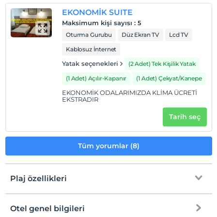
Evcil Hayvan
EKONOMİK SUITE
Evcil hayvan kabul edilmemektedir.
Maksimum kişi sayısı
:
5
Sigara
Oturma Gurubu
Düz Ekran TV
Lcd TV
Odalarda sigara içilmez
Kablosuz İnternet
Çocuklar
Yatak seçenekleri
(2 Adet) Tek Kişilik Yatak
2 yaşına kadar olan bebekler ücretsizdir.
(1 Adet) Açılır-Kapanır
(1 Adet) Çekyat/Kanepe
Tesisin ücretsiz çocuk politkası yoktur
EKONOMİK ODALARIMIZDA KLİMA ÜCRETİ
EKSTRADIR
Tarih seç
Tüm yorumlar (8)
Plaj özellikleri
Otel genel bilgileri
Plaja
300 metre mesafededir