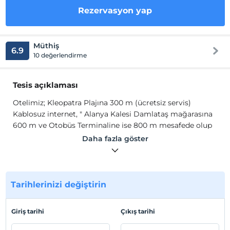
Rezervasyon yap
Müthiş
6.9
10 değerlendirme
Tesis açıklaması
Otelimiz; Kleopatra Plajına 300 m (ücretsiz servis)
Kablosuz internet, " Alanya Kalesi Damlataş mağarasına
600 m ve Otobüs Terminaline ise 800 m mesafede olup
eşsiz konumu ile Alanya nın merkezinin her bir noktasına
Daha fazla göster
5 dakika yürüme mesafesindedir.
Otelimiz; Kleopatra Plajına 300 m (ücretsiz servis)
Kablosuz internet, " Alanya Kalesi Damlataş mağarasına
600 m ve Otobüs Terminaline ise 800 m mesafede olup
Tarihlerinizi değiştirin
eşsiz konumu ile Alanya nın merkezinin her bir noktasına
5 dakika yürüme mesafesindedir.
Giriş tarihi
Çıkış tarihi
Tesis lokasyon bilgileri