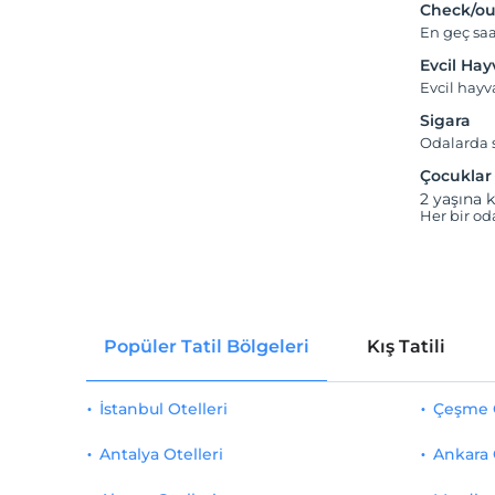
Check/ou
En geç saa
Evcil Ha
Evcil hay
Sigara
Odalarda s
Çocuklar
2 yaşına k
Her bir od
Popüler Tatil Bölgeleri
Kış Tatili
İstanbul Otelleri
Çeşme O
Antalya Otelleri
Ankara 