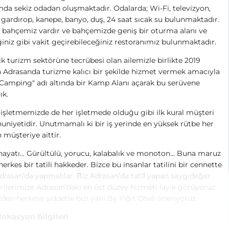
da sekiz odadan oluşmaktadır. Odalarda; Wi-Fi, televizyon,
 gardırop, kanepe, banyo, duş, 24 saat sıcak su bulunmaktadır.
 bahçemiz vardır ve bahçemizde geniş bir oturma alanı ve
ğiniz gibi vakit geçirebileceğiniz restoranımız bulunmaktadır.
lık turizm sektörüne tecrübesi olan ailemizle birlikte 2019
a Adrasanda turizme kalıcı bir şekilde hizmet vermek amacıyla
 Camping" adı altında bir Kamp Alanı açarak bu serüvene
ık.
işletmemizde de her işletmede olduğu gibi ilk kural müşteri
iyetidir. Unutmamalı ki bir iş yerinde en yüksek rütbe her
müşteriye aittir.
hayatı... Gürültülü, yorucu, kalabalık ve monoton... Buna maruz
herkes bir tatili hakkeder. Bizce bu insanlar tatilini bir cennette
drasan'da yapmalılar. Biz Adrasan'da tatil yapan saygıdeğer
ilerimize Adrasan'daki en üst düzey hizmeti layık görüyoruz
den herkese şiddetle bizi yani By Yiğit Oteli öneriyoruz.
 lokasyon bilgileri