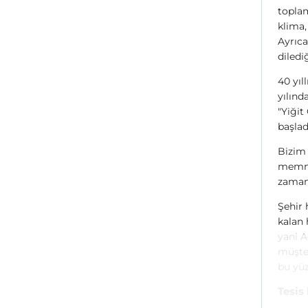
toplam
klima,
Ayrıca
diledi
40 yıl
yılınd
"Yiğit
başlad
Bizim 
memnun
zaman 
Şehir 
kalan 
yani A
müşter
bu yüz
Tesis