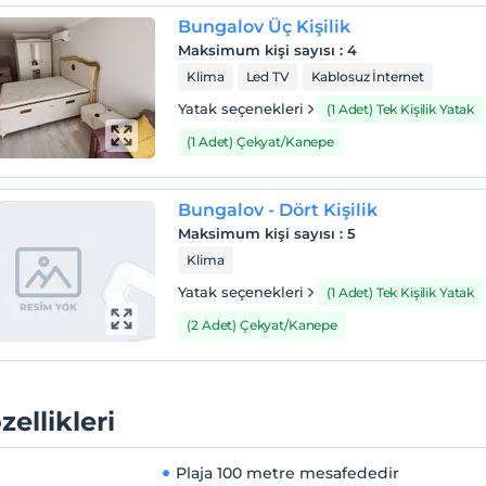
Bungalov Üç Kişilik
Maksimum kişi sayısı
:
4
Klima
Led TV
Kablosuz İnternet
Yatak seçenekleri
(1 Adet) Tek Kişilik Yatak
(1 Adet) Çekyat/Kanepe
Bungalov - Dört Kişilik
Maksimum kişi sayısı
:
5
Klima
Yatak seçenekleri
(1 Adet) Tek Kişilik Yatak
(2 Adet) Çekyat/Kanepe
zellikleri
Plaja
100 metre mesafededir