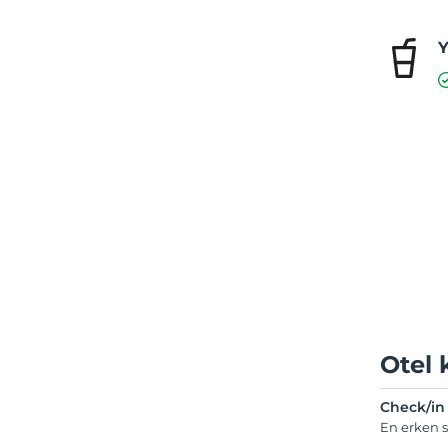
Y
Otel 
Check/in
En erken s