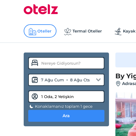
Oteller
Termal Oteller
Kayak 
By Yi
-
7 Ağu Cum
8 Ağu Cts
Adras
Konaklamanız toplam 1 gece
Ara