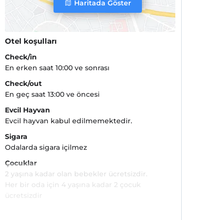
Haritada Göster
Otel koşulları
Check/in
En erken saat 10:00 ve sonrası
Check/out
En geç saat 13:00 ve öncesi
Evcil Hayvan
Evcil hayvan kabul edilmemektedir.
Sigara
Odalarda sigara içilmez
Çocuklar
2 yaşına kadar olan bebekler ücretsizdir.
Her bir oda için 4 yaşına kadar 2 çocuk
ücretsizdir