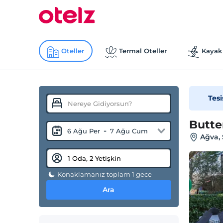
Oteller
Termal Oteller
Kayak 
Tesi
Butte
-
6 Ağu Per
7 Ağu Cum
Ağva, 
Konaklamanız toplam 1 gece
Ara