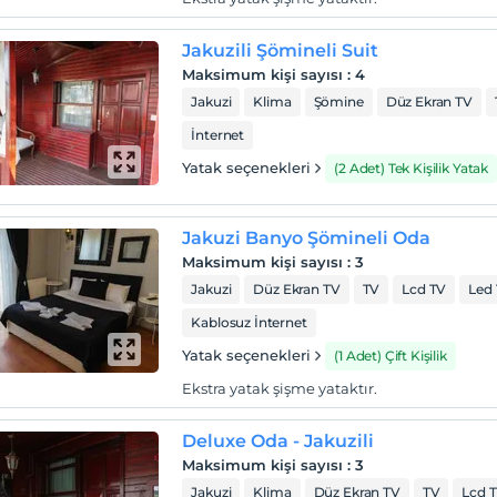
Jakuzili Şömineli Suit
Maksimum kişi sayısı
:
4
Jakuzi
Klima
Şömine
Düz Ekran TV
İnternet
Yatak seçenekleri
(2 Adet) Tek Kişilik Yatak
Jakuzi Banyo Şömineli Oda
Maksimum kişi sayısı
:
3
Jakuzi
Düz Ekran TV
TV
Lcd TV
Led
Kablosuz İnternet
Yatak seçenekleri
(1 Adet) Çift Kişilik
Ekstra yatak şişme yataktır.
Deluxe Oda - Jakuzili
Maksimum kişi sayısı
:
3
Jakuzi
Klima
Düz Ekran TV
TV
Lcd 