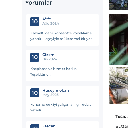
Yorumlar
A****
10
Ağu 2024
Kahvaltı dahil konseptte konaklama
yaptık. Heşeyiyle mükemmel bir yer.
Gizem
10
Nis 2024
Karşılama ve hizmet harika.
Teşekkürler.
Hüseyin okan
10
May 2023
konumu çok iyi çalışanlar ilgili odalar
yeterli
Tesis
Efecan
Butter