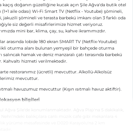
 kaçış doğanın güzelliğine kucak açın Şile Ağva'da butik otel
ı (1+1 aile odası) Wi-Fi Smart TV (Netflix - Youtube) şömineli,
li, jakuzili şömineli ve terasta barbekü imkanı olan 3 farklı oda
ğiyle siz değerli misafirlerimize hizmet veriyoruz.
ımızda mini bar, klima, çay, su, kahve ikramımızdır.
ar arasında lobide 180 ekran SMART TV (Netflix-Youtube)
ikli oturma alanı bulunan yemyeşil bir bahçede oturma
rı salıncak hamak ve deniz manzaralı çatı terasında barbekü
r.
Kahvaltı hizmeti verilmektedir.
arte restoranımız (ücretli) mevcuttur. Alkollü-Alkolsüz
lerimiz
mevcuttur.
sıtmalı havuzumuz mevcuttur (Kışın ısıtmalı havuz aktiftir).
 lokasyon bilgileri
ul Ağva Şile'de konumlanmaktadır. Ağva Plajı'na 5 dakikalık,
Nehri'ndeki balıkçılara canlı müzik cafe gibi mekanlara 4
alık yürüme mesafesinde ve D020 Karayolu'na 2 km
ktadır.