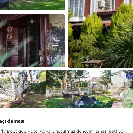
 açıklaması
fly Boutique Hotel Ağva, unutulmaz deneyimler sizi bekliyor.