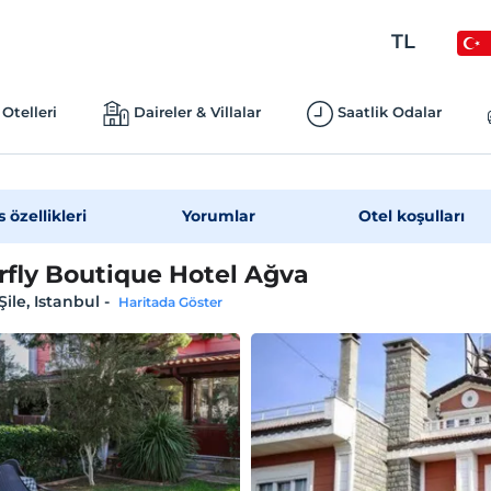
TL
Otelleri
Daireler & Villalar
Saatlik Odalar
s özellikleri
Yorumlar
Otel koşulları
rfly Boutique Hotel Ağva
Şile, Istanbul
-
Haritada Göster