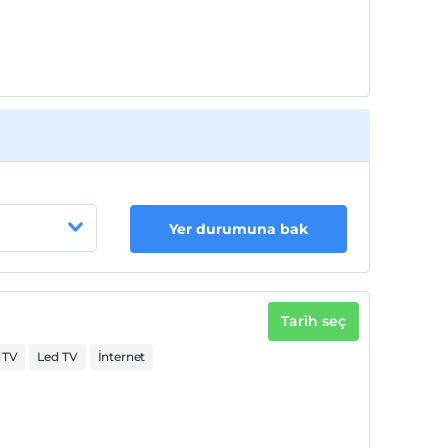
Yer durumuna bak
Tarih seç
 TV
Led TV
İnternet