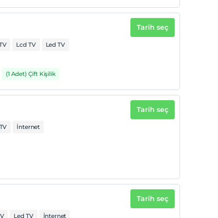
Tarih seç
TV
Lcd TV
Led TV
(1 Adet) Çift Kişilik
Tarih seç
 TV
İnternet
Tarih seç
TV
Led TV
İnternet