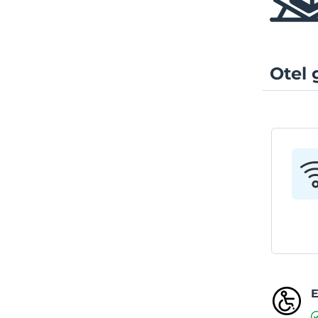
Otel 
E