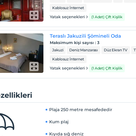
Kablosuz İnternet
Yatak seçenekleri
(1 Adet) Çift Kişilik
Teraslı Jakuzili Şömineli Oda
Maksimum kişi sayısı
:
3
Jakuzi
Deniz Manzarası
Düz Ekran TV
T
Kablosuz İnternet
Yatak seçenekleri
(1 Adet) Çift Kişilik
zellikleri
Plaja
250 metre mesafededir
Kum plaj
Kıyıda sığ deniz