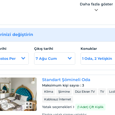
Daha fazla göster
 yürüme mesafesi 5 dk. araç ile 1 dk. (150 metre) olup sahilimiz
dır.
rinizi değiştirin
arihi
Çıkış tarihi
Konuklar
stos Per
7 Ağu Cum
1 Oda, 2 Yetişkin
Standart Şömineli Oda
Maksimum kişi sayısı
:
3
Klima
Şömine
Düz Ekran TV
TV
Lcd
Kablosuz İnternet
Yatak seçenekleri
(1 Adet) Çift Kişilik
Ekstra yatak şişme yataktır.