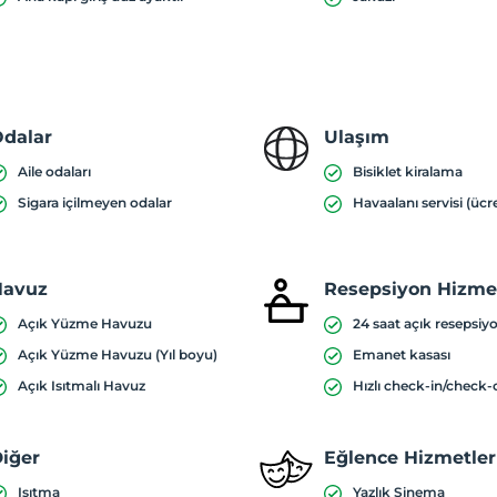
dalar
Ulaşım
Aile odaları
Bisiklet kiralama
Sigara içilmeyen odalar
Havaalanı servisi (ücre
Havuz
Resepsiyon Hizmet
Açık Yüzme Havuzu
24 saat açık resepsiy
Açık Yüzme Havuzu (Yıl boyu)
Emanet kasası
Açık Isıtmalı Havuz
Hızlı check-in/check-
iğer
Eğlence Hizmetler
Isıtma
Yazlık Sinema