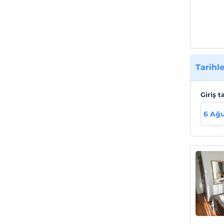
Sahil
Denize
kumsal
Tarihle
Giriş t
6 Ağu