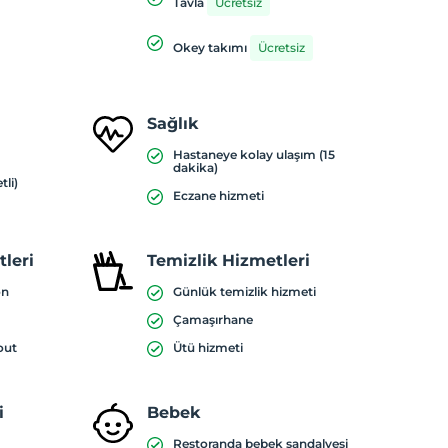
Tavla
Ücretsiz
Okey takımı
Ücretsiz
Sağlık
Hastaneye kolay ulaşım (15
dakika)
tli)
Eczane hizmeti
leri
Temizlik Hizmetleri
on
Günlük temizlik hizmeti
Çamaşırhane
out
Ütü hizmeti
i
Bebek
Restoranda bebek sandalyesi