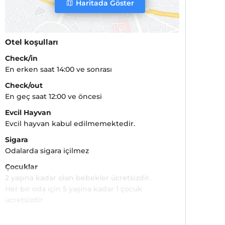
Haritada Göster
Otel koşulları
Check/in
En erken saat 14:00 ve sonrası
Check/out
En geç saat 12:00 ve öncesi
Evcil Hayvan
Evcil hayvan kabul edilmemektedir.
Sigara
Odalarda sigara içilmez
Çocuklar
2 yaşına kadar olan bebekler ücretsizdir.
Her bir oda için 5 yaşına kadar 1 çocuk
ücretsizdir