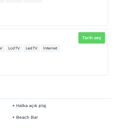
Tarih seç
V
Lcd TV
Led TV
İnternet
Halka açık plaj
Beach Bar