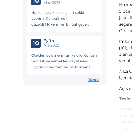
10
May 2023
Huzura
9 odal
Harika ilgi ve alaka için teşekkür
jakuzi
ederim. Kahvaltı çok
seçene
güzeldi.Mükemmel bir bahçeye
sahip, tam deşarj olup kafa
Odalar
dinlemelik bir yer. konum olarak da
Eyüp
İmkanl
çoğu yere yakın.
10
Ara 2022
gölgel
alanla
Otelden çok memnun kaldık. Konum
yer alı
temizlik ve yemekleri gayet iyiydi.
Fiyatına göre tam bir performans
A La C
oteli. Serdar bey bizimle çok iyi
içecek
ilgilendi. Özel günümüz nedeniyle
Tümü
odamıza yemek servisi istedik
Açık ı
Tesis
İstanb
Göksu 
dakik
uzaklı