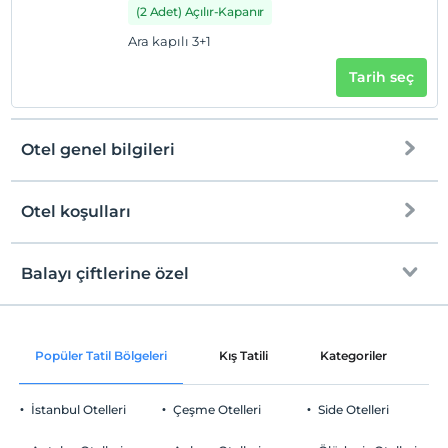
(2 Adet) Açılır-Kapanır
Ara kapılı 3+1
Tarih seç
Otel genel bilgileri
Otel koşulları
Internet
Check/in
Ücretsiz Wi-fi
En erken saat 14:00 ve sonrası
Balayı çiftlerine özel
Ortak alanlar ve tüm odalar
Check/out
En geç saat 12:00 ve öncesi
Oda süslemesi
Evcil Hayvan
Popüler Tatil Bölgeleri
Kış Tatili
Kategoriler
P
Evcil hayvan kabul edilmemektedir.
Sigara
İstanbul Otelleri
Çeşme Otelleri
Side Otelleri
Odalarda sigara içilmez
Otopark