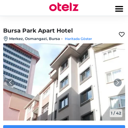
Bursa Park Apart Hotel
Merkez, Osmangazi, Bursa
-
Haritada Göster
1
/
42