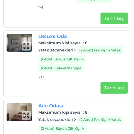
Otel koşulları
1+1
Check/in
En erken saat 14:00 ve sonrası
Tarih seç
Check/out
En geç saat 12:00 ve öncesi
Deluxe Oda
Maksimum kişi sayısı
:
6
Evcil Hayvan
Evcil hayvan kabul edilmemektedir.
Yatak seçenekleri
(2 Adet) Tek Kişilik Yatak
(1 Adet) Büyük Çift Kişilik
Sigara
Odalarda sigara içilmez
(1 Adet) Çekyat/Kanepe
Çocuklar
2+1
2 yaşına kadar olan bebekler ücretsizdir.
Tarih seç
Her bir oda için 6 yaşına kadar 1 çocuk ücretsizdir
Aile Odası
Maksimum kişi sayısı
:
8
Yatak seçenekleri
(2 Adet) Tek Kişilik Yatak
(2 Adet) Büyük Çift Kişilik