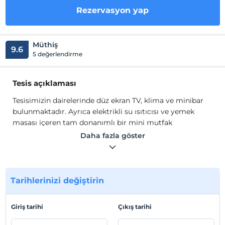
Rezervasyon yap
Müthiş
9.6
5 değerlendirme
Tesis açıklaması
Tesisimizin dairelerinde düz ekran TV, klima ve minibar
bulunmaktadır. Ayrıca elektrikli su ısıtıcısı ve yemek
masası içeren tam donanımlı bir mini mutfak
mevcuttur.
Daha fazla göster
Özel banyolarda duş, saç kurutma makinesi ve ücretsiz
banyo malzemeleri vardır. Tesisimiz günün 24 saati
hizmet veren bir resepsiyon mevcuttur. Ayrıca ortak
salon ve bilet servisi gibi olanaklardan faydalanabilirsiniz.
Tarihlerinizi değiştirin
Haftanın 7 günü dışardan daire temizliği hizmeti vardır.
Giriş tarihi
Çıkış tarihi
Misafirlerimize modern 1+1 dairelerimizde keyifli ve temiz
konaklama sağlayabilmeleri için Bursa Park Apart Hotel,