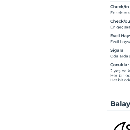
Check/in
En erken s
Check/ou
En geç saa
Evcil Ha
Evcil hayv
Sigara
Odalarda s
Çocuklar
2 yaşına k
Her bir od
Her bir od
Balay