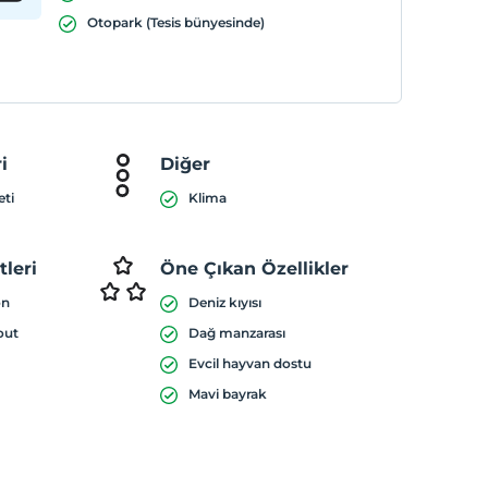
Otopark (Tesis bünyesinde)
i
Diğer
eti
Klima
leri
Öne Çıkan Özellikler
on
Deniz kıyısı
out
Dağ manzarası
Evcil hayvan dostu
Mavi bayrak