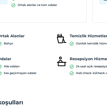
Ortak alanlar ve tüm odalar
rtak Alanlar
Temizlik Hizmetler
Bahçe
Günlük temizlik hizm
dalar
Resepsiyon Hizmet
Aile odaları
24 saat açık resepsiy
Ses geçirmeyen odalar
Hızlı check-in/check-
koşulları