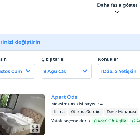
Daha fazla göster
rinizi değiştirin
arihi
Çıkış tarihi
Konuklar
ustos Cum
8 Ağu Cts
1 Oda, 2 Yetişkin
Apart Oda
Maksimum kişi sayısı
:
4
Klima
Oturma Gurubu
Deniz Manzarası
Yatak seçenekleri
(1 Adet) Çift Kişilik
(2 