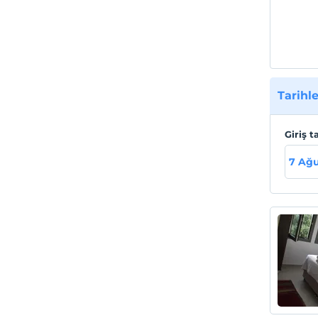
Tarihle
Giriş t
7 Ağ