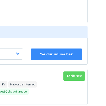
Yer durumuna bak
Tarih seç
TV
Kablosuz İnternet
Adet) Çekyat/Kanepe