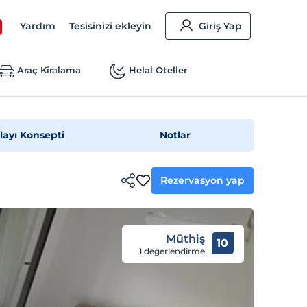
Yardım
Tesisinizi ekleyin
Giriş Yap
Araç Kiralama
Helal Oteller
layı Konsepti
Notlar
Rezervasyon yap
Müthiş
10
1 değerlendirme