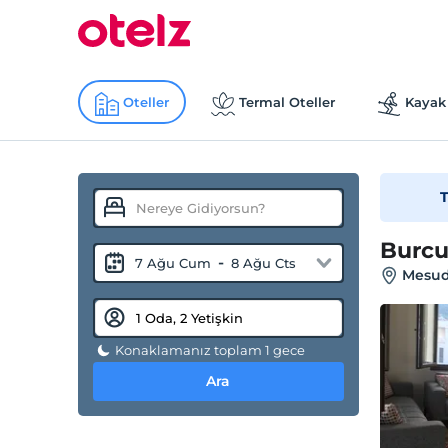
Oteller
Termal Oteller
Kayak 
T
Burc
-
7 Ağu Cum
8 Ağu Cts
Mesud
Konaklamanız toplam 1 gece
Ara