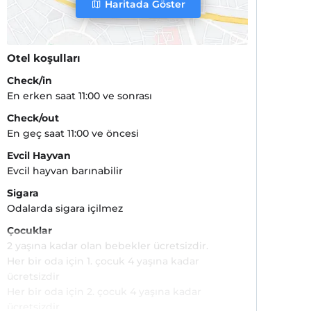
Haritada Göster
Otel koşulları
Check/in
En erken saat 11:00 ve sonrası
Check/out
En geç saat 11:00 ve öncesi
Evcil Hayvan
Evcil hayvan barınabilir
Sigara
Odalarda sigara içilmez
Çocuklar
2 yaşına kadar olan bebekler ücretsizdir.
Her bir oda için 1. çocuk 4 yaşına kadar
ücretsizdir
Her bir oda için 2. çocuk 4 yaşına kadar
ücretsizdir