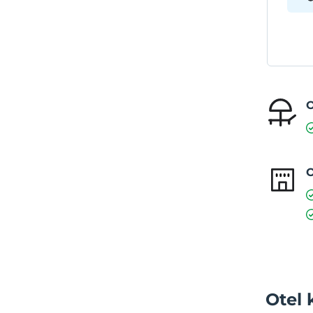
O
O
Otel 