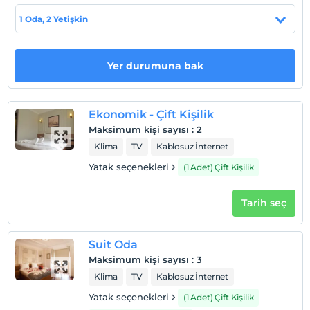
1 Oda, 2 Yetişkin
Otel koşulları
Check/in
Yer durumuna bak
En erken saat 14:00 ve sonrası
Check/out
En geç saat 12:00 ve öncesi
Ekonomik - Çift Kişilik
Evcil Hayvan
Maksimum kişi sayısı
:
2
Evcil hayvan kabul edilmemektedir.
Klima
TV
Kablosuz İnternet
Sigara
Yatak seçenekleri
(1 Adet) Çift Kişilik
Odalarda sigara içilmez
Çocuklar
Tarih seç
Tesisimizde 13 yaş altı çocuklar konaklayamaz
Suit Oda
Maksimum kişi sayısı
:
3
Klima
TV
Kablosuz İnternet
Yatak seçenekleri
(1 Adet) Çift Kişilik