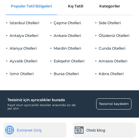
Popüler Tatil Bölgeleri
Kış Tatili
Kategoriler
P
Ortak alanlar ve tüm odalar
Check/out
En geç saat 12:00 ve öncesi
İstanbul Otelleri
Çeşme Otelleri
Side Otelleri
Evcil Hayvan
Evcil hayvan kabul edilmemektedir.
Antalya Otelleri
Ankara Otelleri
Ölüdeniz Otelleri
Sigara
Odalarda sigara içilmez
Alanya Otelleri
Mardin Otelleri
Cunda Otelleri
Otopark
Çocuklar
Tesisimizde 13 yaş altı çocuklar konaklayamaz
Ücretli Özel Otopark
Ayvalık Otelleri
Eskişehir Otelleri
Amasra Otelleri
Otopark (Tesis disinda)
İzmir Otelleri
Bursa Otelleri
Kıbrıs Otelleri
Tesisiniz için ayrıcalıklar burada
Yiyecek & İçecek
Tesisinizi kaydedin
Kayıt olun ayrıcalıklı tesisler arasında siz de
yer alın
Kahvaltı Salonu
Aktiviteler
Extranet Giriş
Otelz blog
Tekne turu