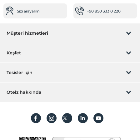
Ortak Alanlar
Sizi arayalım
+90 850 333 0 220
Teras
Temizlik Hizmetleri
Müşteri hizmetleri
Kuru temizleme
Ulaşım
Rezervasyon yönet
Keşfet
Transfer servisi (ücretli)
Öne Çıkan Özellikler
Sizi arayalım
Hediye Kart
Tesisler için
Şehir merkezi
İştirak olun
Resepsiyon Hizmetleri
ZPara Nedir?
Hemen tesisinizi ekleyin
Otelz hakkında
24 saat açık resepsiyon
İletişim
Üye girişi
Bagaj muhafazası
Villa/Daire ekleyin
Hakkımızda
Hızlı check-in/check-out
Sıkça sorulan sorular
Hesap oluştur
Sürdürülebilirlik
Kişisel Verilerin Korunması