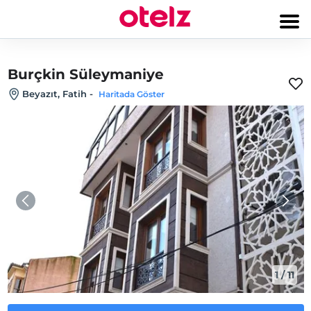
Burçkin Süleymaniye
Beyazıt, Fatih
-
Haritada Göster
1
/
11