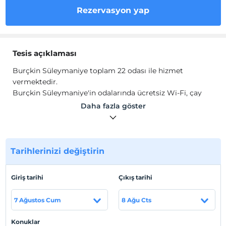
Rezervasyon yap
Tesis açıklaması
Burçkin Süleymaniye toplam 22 odası ile hizmet
vermektedir.
Burçkin Süleymaniye'in odalarında ücretsiz Wi-Fi, çay
kahve seti, klima, çamaşırhane servisi, LCD TV, havlu seti,
Daha fazla göster
buklet malzemeleri gibi olanaklar mevcuttur.
Tesis lokasyon bilgileri
İstanbul, Fatih, Süleymaniye'de konumlanmaktadır.
Tarihlerinizi değiştirin
Kapalı Çarşı'ya 5 dk. yürüyüş mesafesindedir. İstanbul
Havaalanı'na 15 km uzaklıktadır.
Giriş tarihi
Çıkış tarihi
7 Ağustos Cum
8 Ağu Cts
Haritada Göster
Konuklar