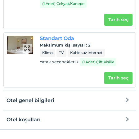
(1 Adet) Çekyat/Kanepe
Tarih seç
Standart Oda
Maksimum kişi sayısı
:
2
Klima
TV
Kablosuz İnternet
Yatak seçenekleri
(1 Adet) Çift Kişilik
Tarih seç
Otel genel bilgileri
Otel koşulları
Internet
Check/in
Ücretsiz Wi-fi
En erken saat 14:00 ve sonrası