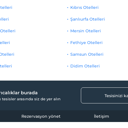
telleri
Kıbrıs Otelleri
lleri
Şanlıurfa Otelleri
Otelleri
Mersin Otelleri
elleri
Fethiye Otelleri
Otelleri
Samsun Otelleri
telleri
Didim Otelleri
yrıcalıklar burada
Tesisinizi 
ı tesisler arasında siz de yer alın
Rezervasyon yönet
İletişim