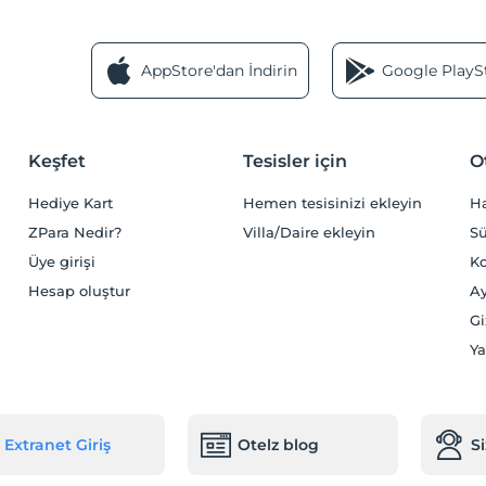
AppStore'dan İndirin
Google PlaySt
Keşfet
Tesisler için
O
Hediye Kart
Hemen tesisinizi ekleyin
H
ZPara Nedir?
Villa/Daire ekleyin
Sü
Üye girişi
Ko
Hesap oluştur
Ay
Gi
Ya
Extranet Giriş
Otelz blog
S