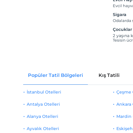
Evcil hay
Sigara
Odalarda s
Çocuklar
2 yaşına k
Tesisin üc
Popüler Tatil Bölgeleri
Kış Tatili
İstanbul Otelleri
Çeşme O
Antalya Otelleri
Ankara 
Alanya Otelleri
Mardin 
Ayvalık Otelleri
Eskişehi