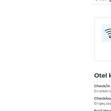
Otel 
Check/in
En erken s
Check/ou
En geç saa
Evcil Ha