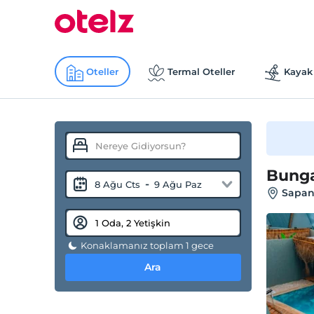
Oteller
Termal Oteller
Kayak 
Bunga
-
8 Ağu Cts
9 Ağu Paz
Sapan
Konaklamanız toplam 1 gece
Ara