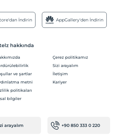
ore'dan İndirin
AppGallery'den İndirin
telz hakkında
akkımızda
Çerez politikamız
rdürülebilirlik
Sizi arayalım
şullar ve şartlar
İletişim
dınlatma metni
Kariyer
zlilik politikaları
sal bilgiler
izi arayalım
+90 850 333 0 220