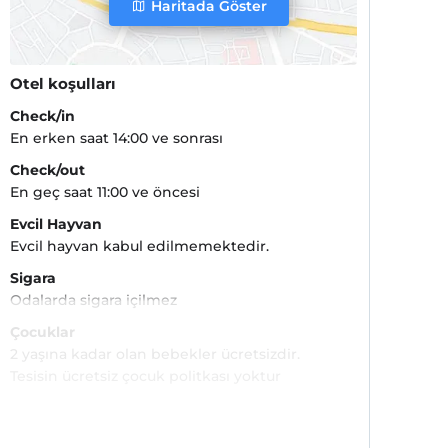
Haritada Göster
Otel koşulları
Check/in
En erken saat 14:00 ve sonrası
Check/out
En geç saat 11:00 ve öncesi
Evcil Hayvan
Evcil hayvan kabul edilmemektedir.
Sigara
Odalarda sigara içilmez
Çocuklar
2 yaşına kadar olan bebekler ücretsizdir.
Tesisin ücretsiz çocuk politkası yoktur