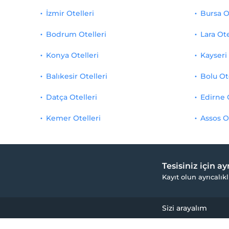
İzmir Otelleri
Bursa O
Bodrum Otelleri
Lara Ote
Konya Otelleri
Kayseri 
Balıkesir Otelleri
Bolu Ot
Datça Otelleri
Edirne 
Kemer Otelleri
Assos O
Tesisiniz için a
Kayıt olun ayrıcalıkl
Sizi arayalım