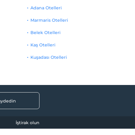
Adana Otelleri
Marmaris Otelleri
Belek Otelleri
Kaş Otelleri
Kuşadası Otelleri
kaydedin
İştirak olun