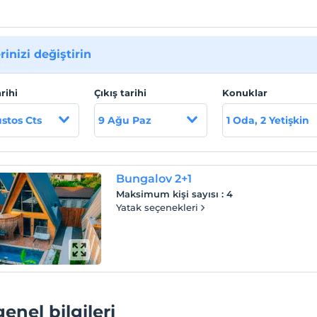
rinizi değiştirin
arihi
Çıkış tarihi
Konuklar
stos Cts
9 Ağu Paz
1 Oda, 2 Yetişkin
Bungalov 2+1
Maksimum kişi sayısı
:
4
Yatak seçenekleri
genel bilgileri