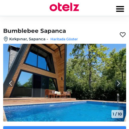
Bumblebee Sapanca
Kırkpınar, Sapanca
-
Haritada Göster
1
/
10