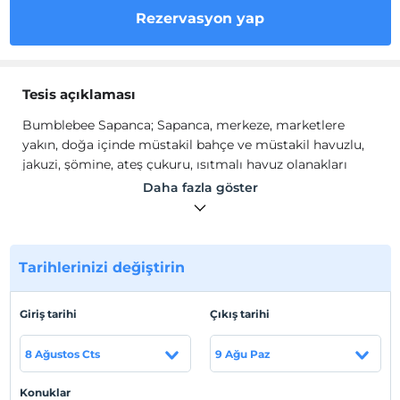
Rezervasyon yap
Tesis açıklaması
Bumblebee Sapanca; Sapanca, merkeze, marketlere
yakın, doğa içinde müstakil bahçe ve müstakil havuzlu,
jakuzi, şömine, ateş çukuru, ısıtmalı havuz olanakları
sunar. 4 kişiye kadar konaklama imkanı vardır.
Daha fazla göster
2 ayrı yatak odası mevcut olup,
2 aile birlikte konaklama
imkanı bulunur.
Tarihlerinizi değiştirin
Tesis lokasyon bilgileri
Giriş tarihi
Çıkış tarihi
Müstakil bahçe içinde havuzlu sakin ortam da hizmet
veren Bumblebee Sapanca doğa içinde ama merkeze
8 Ağustos Cts
9 Ağu Paz
yakın konumdadır.
Konuklar