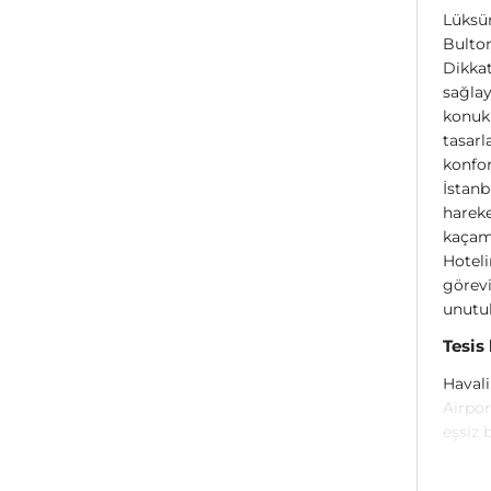
Lüksü
Bulton
Dikkat
sağlay
konukl
tasarl
konfor
İstanb
hareke
kaçama
Hotel
görevi
unutul
Tesis
Haval
Airpor
eşsiz 