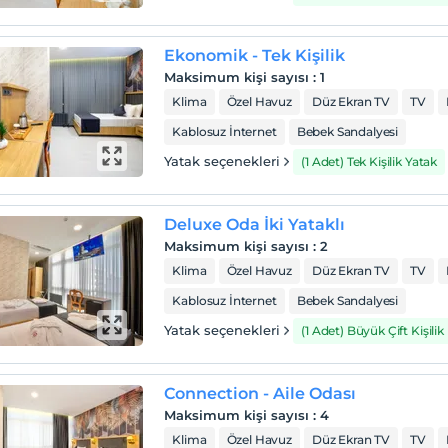
Ekonomik - Tek Kişilik
Maksimum kişi sayısı
:
1
Klima
Özel Havuz
Düz Ekran TV
TV
Kablosuz İnternet
Bebek Sandalyesi
Yatak seçenekleri
(1 Adet) Tek Kişilik Yatak
Deluxe Oda İki Yataklı
Maksimum kişi sayısı
:
2
Klima
Özel Havuz
Düz Ekran TV
TV
Kablosuz İnternet
Bebek Sandalyesi
Yatak seçenekleri
(1 Adet) Büyük Çift Kişilik
Connection - Aile Odası
Maksimum kişi sayısı
:
4
Klima
Özel Havuz
Düz Ekran TV
TV