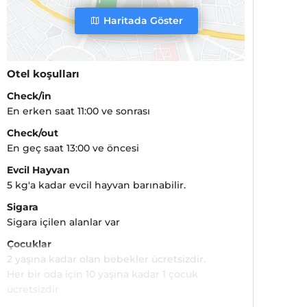
Haritada Göster
Otel koşulları
Check/in
En erken saat 11:00 ve sonrası
Check/out
En geç saat 13:00 ve öncesi
Evcil Hayvan
5 kg'a kadar evcil hayvan barınabilir.
Sigara
Sigara içilen alanlar var
Çocuklar
2 yaşına kadar olan bebekler ücretsizdir.
Her bir oda için 10 yaşına kadar 1 çocuk
ücretsizdir