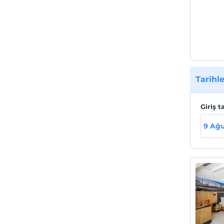
Tarihle
Giriş t
9 Ağu