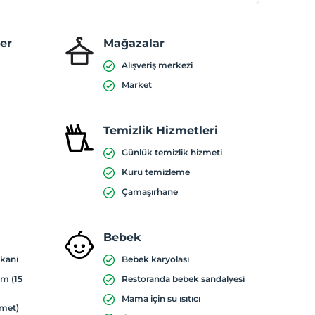
ler
Mağazalar
Alışveriş merkezi
Market
Temizlik Hizmetleri
Günlük temizlik hizmeti
Kuru temizleme
Çamaşırhane
Bebek
mkanı
Bebek karyolası
ım (15
Restoranda bebek sandalyesi
Mama için su ısıtıcı
zmet)