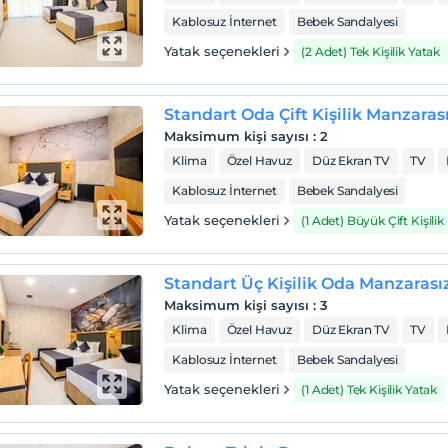
Kablosuz İnternet
Bebek Sandalyesi
Yatak seçenekleri
(2 Adet) Tek Kişilik Yatak
Standart Oda Çift Kişilik Manzaras
Maksimum kişi sayısı
:
2
Klima
Özel Havuz
Düz Ekran TV
TV
Kablosuz İnternet
Bebek Sandalyesi
Yatak seçenekleri
(1 Adet) Büyük Çift Kişilik
Standart Üç Kişilik Oda Manzarası
Maksimum kişi sayısı
:
3
Klima
Özel Havuz
Düz Ekran TV
TV
Kablosuz İnternet
Bebek Sandalyesi
Yatak seçenekleri
(1 Adet) Tek Kişilik Yatak