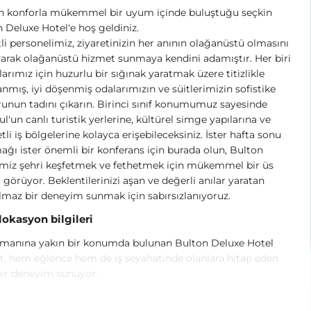
n konforla mükemmel bir uyum içinde buluştuğu seçkin
 Deluxe Hotel'e hoş geldiniz.
li personelimiz, ziyaretinizin her anının olağanüstü olmasını
arak olağanüstü hizmet sunmaya kendini adamıştır. Her biri
arımız için huzurlu bir sığınak yaratmak üzere titizlikle
anmış, iyi döşenmiş odalarımızın ve süitlerimizin sofistike
unun tadını çıkarın. Birinci sınıf konumumuz sayesinde
ul'un canlı turistik yerlerine, kültürel simge yapılarına ve
tli iş bölgelerine kolayca erişebileceksiniz. İster hafta sonu
ğı ister önemli bir konferans için burada olun, Bulton
imiz şehri keşfetmek ve fethetmek için mükemmel bir üs
 görüyor. Beklentilerinizi aşan ve değerli anılar yaratan
maz bir deneyim sunmak için sabırsızlanıyoruz.
 lokasyon bilgileri
imanına yakın bir konumda bulunan Bulton Deluxe Hotel
t, hem eğlence hem de iş seyahatinde olanlara hitap eden
bir deneyim sunuyor.