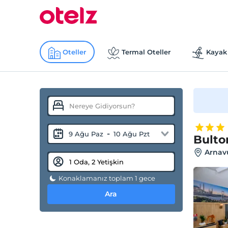
Oteller
Termal Oteller
Kayak 
-
9 Ağu Paz
10 Ağu Pzt
Bulto
Arnavu
Konaklamanız toplam 1 gece
Ara