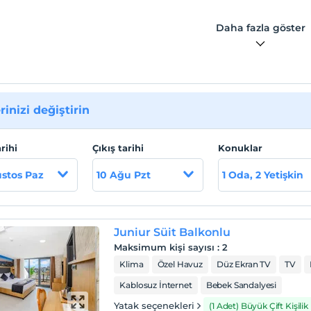
Daha fazla göster
rinizi değiştirin
arihi
Çıkış tarihi
Konuklar
stos Paz
10 Ağu Pzt
1 Oda, 2 Yetişkin
Juniur Süit Balkonlu
Maksimum kişi sayısı
:
2
Klima
Özel Havuz
Düz Ekran TV
TV
Kablosuz İnternet
Bebek Sandalyesi
Yatak seçenekleri
(1 Adet) Büyük Çift Kişilik