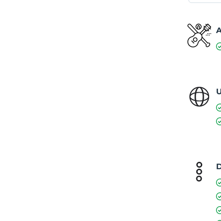
A
U
D