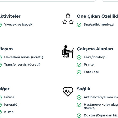
ktiviteler
Öne Çıkan Özellik
Yiyecek ve İçecek
Spa/sağlık merkezi
laşım
Çalışma Alanları
Havaalanı servisi (ücretli)
Faks/fotokopi
Transfer servisi (ücretli)
Printer
Fotokopi
iğer
Sağlık
Isıtma
Antibakteriyal oda i
jeneratör
Hastaneye kolay ulaş
dakika)
Klima
Doktor (Dışarıdan hi