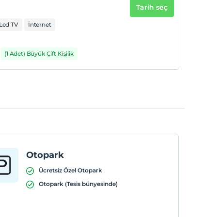
Tarih seç
Led TV
İnternet
(1 Adet) Büyük Çift Kişilik
Otopark
Ücretsiz Özel Otopark
Otopark (Tesis bünyesinde)