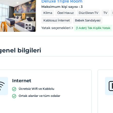
Deluxe Triple Room
Maksimum kişi sayısı
:
3
Klima
Özel Havuz
Düz Ekran TV
TV
Kablosuz İnternet
Bebek Sandalyesi
Yatak seçenekleri
(1 Adet) Tek Kişilik Yatak
genel bilgileri
Internet
Ücretsiz Wifi ve Kablolu
Ortak alanlar ve tüm odalar