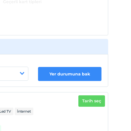
Geçerli kart tipleri
Yer durumuna bak
Tarih seç
Led TV
İnternet