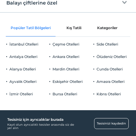
Ücretsiz Wi-fi
En erken saat 12:00 ve sonrası
Balayı çiftlerine özel
Evcil Hayvan
Ortak alanlar ve tüm odalar
Check/out
Evcil hayvan kabul edilmemektedir.
En geç saat 14:00 ve öncesi
Sigara
Oda süslemesi
Evcil Hayvan
Popüler Tatil Bölgeleri
Kış Tatili
Kategoriler
P
Odalarda sigara içilmez
Evcil hayvan kabul edilmemektedir.
Çocuklar
Sigara
İstanbul Otelleri
Çeşme Otelleri
Side Otelleri
2 yaşına kadar olan bebekler ücretsizdir.
Odalarda sigara içilmez
Her bir oda için 6 yaşına kadar 1 çocuk ücretsizdir
Otopark
Çocuklar
Antalya Otelleri
Ankara Otelleri
Ölüdeniz Otelleri
2 yaşına kadar olan bebekler ücretsizdir.
Ücretsiz Özel Otopark
Her bir oda için 6 yaşına kadar 1 çocuk ücretsizdir
Alanya Otelleri
Mardin Otelleri
Cunda Otelleri
Otopark (Tesis bünyesinde)
Ayvalık Otelleri
Eskişehir Otelleri
Amasra Otelleri
İzmir Otelleri
Bursa Otelleri
Kıbrıs Otelleri
Havuz
Açık Yüzme Havuzu
Tesisiniz için ayrıcalıklar burada
Yiyecek & İçecek
Tesisinizi kaydedin
Kayıt olun ayrıcalıklı tesisler arasında siz de
yer alın
Bar