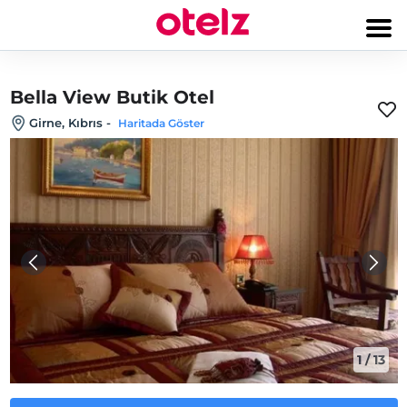
Bella View Butik Otel
Girne, Kıbrıs
-
Haritada Göster
1
/
13