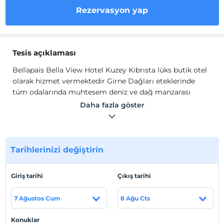
Rezervasyon yap
Tesis açıklaması
Bellapais Bella View Hotel Kuzey Kıbrısta lüks butik otel
olarak hizmet vermektedir Girne Dağları eteklerinde
tüm odalarında muhtesem deniz ve dağ manzarası
eşliğinde lüx konforlu bır tatil geçirebilir. Odalar, koyu
Daha fazla göster
renk ahşap mobilyalar, romantik duvar kağıtları ve
halılarla dekore edilmiştir. Leziz Restaurantımızda
Akdeniz ve Türk yemeklerını tadabilir. Alkollu alkolsuz
içeceklerınızı manzara eşliğinde yudumluyabılırsınız.
Tarihlerinizi değiştirin
Bellapais Bella View Hotel Kuzey Kıbrısta lüks butik otel
olarak hizmet vermektedir Girne Dağları eteklerinde
Giriş tarihi
Çıkış tarihi
tüm odalarında muhtesem deniz ve dağ manzarası
eşliğinde lüx konforlu bır tatil geçirebilir. Odalar, koyu
7 Ağustos Cum
8 Ağu Cts
renk ahşap mobilyalar, romantik duvar kağıtları ve
halılarla dekore edilmiştir. Leziz Restaurantımızda
Konuklar