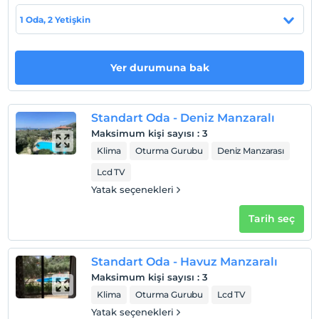
Evcil Hayvan
1 Oda, 2 Yetişkin
Evcil hayvan barınabilir
Sigara
Odalarda sigara içilmez
Yer durumuna bak
Çocuklar
Tesisimizde 7 yaş altı çocuklar konaklayamaz
Standart Oda - Deniz Manzaralı
Maksimum kişi sayısı
:
3
Klima
Oturma Gurubu
Deniz Manzarası
Lcd TV
Yatak seçenekleri
Tarih seç
Standart Oda - Havuz Manzaralı
Maksimum kişi sayısı
:
3
Klima
Oturma Gurubu
Lcd TV
Yatak seçenekleri