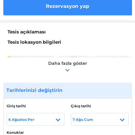
Rezervasyon yap
Tesis açıklaması
Tesis lokasyon bilgileri
Daha fazla göster
Haritada Göster
Tarihlerinizi değiştirin
Otel koşulları
Giriş tarihi
Çıkış tarihi
Check/in
En erken saat 14:00 ve sonrası
6 Ağustos Per
7 Ağu Cum
Check/out
En geç saat 12:00 ve öncesi
Konuklar