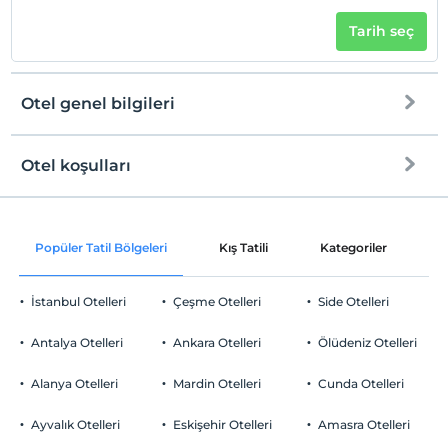
Tarih seç
Otel genel bilgileri
Otel koşulları
Internet
Check/in
Ücretsiz Wi-fi
En erken saat 14:00 ve sonrası
Popüler Tatil Bölgeleri
Kış Tatili
Kategoriler
P
Ortak alanlar ve bazı odalar
Check/out
En geç saat 12:00 ve öncesi
İstanbul Otelleri
Çeşme Otelleri
Side Otelleri
Evcil Hayvan
Evcil hayvan barınabilir
Antalya Otelleri
Ankara Otelleri
Ölüdeniz Otelleri
Sigara
Odalarda sigara içilmez
Alanya Otelleri
Mardin Otelleri
Cunda Otelleri
Otopark
Çocuklar
Tesisimizde 7 yaş altı çocuklar konaklayamaz
Ücretsiz Halka Açık Otopark
Ayvalık Otelleri
Eskişehir Otelleri
Amasra Otelleri