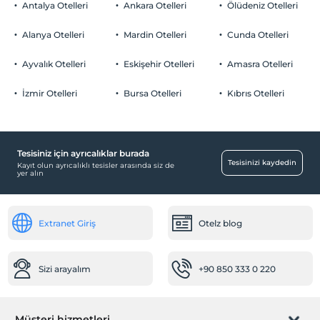
Çocuklar
Antalya Otelleri
Ankara Otelleri
Ölüdeniz Otelleri
2 yaşına kadar olan bebekler ücretsizdir.
Ücretsiz Özel Otopark
Her bir oda için 12 yaşına kadar 1 çocuk ücretsizdir
Alanya Otelleri
Mardin Otelleri
Cunda Otelleri
Otopark (Tesis bünyesinde)
Ayvalık Otelleri
Eskişehir Otelleri
Amasra Otelleri
İzmir Otelleri
Bursa Otelleri
Kıbrıs Otelleri
Yiyecek & İçecek
Restoran (Alakart)
Tesisiniz için ayrıcalıklar burada
Ortak Alanlar
Tesisinizi kaydedin
Kayıt olun ayrıcalıklı tesisler arasında siz de
yer alın
Bahçe
Odalar
Extranet Giriş
Otelz blog
Aile odaları
Bebek
Sizi arayalım
+90 850 333 0 220
Bebek karyolası
Öne Çıkan Özellikler
Müşteri hizmetleri