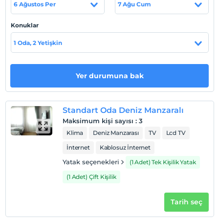
Tesis lokasyon bilgileri
6 Ağustos Per
7 Ağu Cum
Begovina Otel, denize sıfır konumda Selimiye mevkiinde
Konuklar
konumlanmaktadır.
1 Oda, 2 Yetişkin
Haritada Göster
Yer durumuna bak
Otel koşulları
Standart Oda Deniz Manzaralı
Check/in
Maksimum kişi sayısı
:
3
En erken saat 14:00 ve sonrası
Klima
Deniz Manzarası
TV
Lcd TV
Check/out
İnternet
Kablosuz İnternet
En geç saat 12:00 ve öncesi
Yatak seçenekleri
(1 Adet) Tek Kişilik Yatak
Evcil Hayvan
(1 Adet) Çift Kişilik
Evcil hayvan kabul edilmemektedir.
Sigara
Tarih seç
Sigara içilen alanlar var