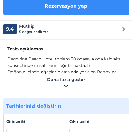
Rezervasyon yap
Müthiş
9.4
5 değerlendirme
Tesis açıklaması
Begovina Beach Hotel toplam 30 odasıyla oda kahvaltı
konseptinde misafirlerini ağırlamaktadır.
Doğanın içinde, ağaçların arasında yer alan Begovina
Beach Hote'
in bütün odalarında; bir çalışma masası,
Daha fazla göster
uydu kanallı televizyon ve balkon bulunmaktadır. Otel
genelinde Wi-Fi internet olanağı sunulur.
Otelin deniz manzaralı açık hava restoranında günlük
açık büfe kahvaltı servis edilmektedir. Diğer öğünlerde
Tarihlerinizi değiştirin
ise ızgara, mezeler ve çeşitli aperatifler sunulur. Günün
24 saati açık resepsiyona sahip otelin bünyesinde,
Giriş tarihi
Çıkış tarihi
ücretsiz otopark imkanı yer almaktadır.