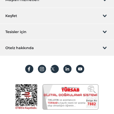
Çocuk dostu
Deniz kıyısı
Rezervasyon yönet
Romantizm/Balayı
Keşfet
Sizi arayalım
Hediye Kart
Tesisler için
İştirak olun
ZPara Nedir?
Hemen tesisinizi ekleyin
Otelz hakkında
İletişim
Üye girişi
Villa/Daire ekleyin
Hakkımızda
Sıkça sorulan sorular
Hesap oluştur
Sürdürülebilirlik
Kişisel Verilerin Korunması
Koşullar ve şartlar
İşlem rehberi
Aydınlatma metni