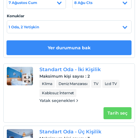
Sahil
7 Ağustos Cum
8 Ağu Cts
Sahile 70 m. uzaklıktadır.
Konuklar
1 Oda, 2 Yetişkin
Haritada Göster
Yer durumuna bak
Otel koşulları
Check/in
Standart Oda - İki Kişilik
En erken saat 14:00 ve sonrası
Maksimum kişi sayısı
:
2
Klima
Deniz Manzarası
TV
Lcd TV
Check/out
En geç saat 12:00 ve öncesi
Kablosuz İnternet
Yatak seçenekleri
Evcil Hayvan
Evcil hayvan kabul edilmemektedir.
Tarih seç
Sigara
Odalarda sigara içilmez
Standart Oda - Üç Kişilik
Çocuklar