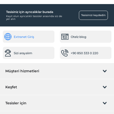
Tesisiniz için ayrıcalıklar burada
Yiyecek & İçecek
Tesisinizi kaydedin
Kayıt olun ayrıcalıklı tesisler arasında siz de
yer alın
Kahvaltı Salonu
Ortak Alanlar
Extranet Giriş
Otelz blog
Bahçe
Resepsiyon Hizmetleri
Sizi arayalım
+90 850 333 0 220
24 saat açık resepsiyon
Temizlik Hizmetleri
Müşteri hizmetleri
Günlük temizlik hizmeti
Rezervasyon yönet
Keşfet
Sizi arayalım
Hediye Kart
Tesisler için
İştirak olun