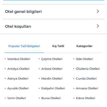
Otel genel bilgileri
Otel koşulları
Internet
Check/in
Ücretsiz Wi-fi
En erken saat 14:00 ve sonrası
Popüler Tatil Bölgeleri
Kış Tatili
Kategoriler
P
Ortak alanlar ve tüm odalar
Check/out
En geç saat 12:00 ve öncesi
İstanbul Otelleri
Çeşme Otelleri
Side Otelleri
Evcil Hayvan
Evcil hayvan kabul edilmemektedir.
Antalya Otelleri
Ankara Otelleri
Ölüdeniz Otelleri
Sigara
Odalarda sigara içilmez
Alanya Otelleri
Mardin Otelleri
Cunda Otelleri
Otopark
Çocuklar
2 yaşına kadar olan bebekler ücretsizdir.
Ücretsiz Özel Otopark
Ayvalık Otelleri
Eskişehir Otelleri
Amasra Otelleri
Her bir oda için 6 yaşına kadar 1 çocuk ücretsizdir
Otopark (Tesis bünyesinde)
İzmir Otelleri
Bursa Otelleri
Kıbrıs Otelleri