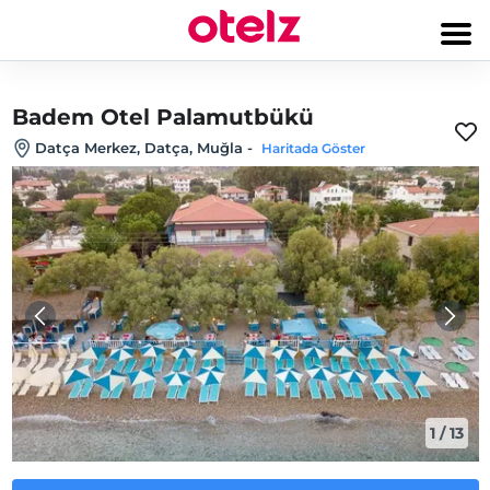
Badem Otel Palamutbükü
Datça Merkez, Datça, Muğla
-
Haritada Göster
1
/
13