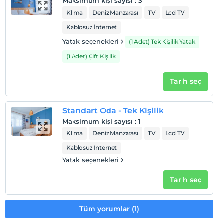
Maksimum kişi sayısı
:
3
2 yaşına kadar olan bebekler ücretsizdir.
Klima
Deniz Manzarası
TV
Lcd TV
Her bir oda için 6 yaşına kadar 1 çocuk ücretsizdir
Kablosuz İnternet
Yatak seçenekleri
(1 Adet) Tek Kişilik Yatak
(1 Adet) Çift Kişilik
Tarih seç
Standart Oda - Tek Kişilik
Maksimum kişi sayısı
:
1
Klima
Deniz Manzarası
TV
Lcd TV
Kablosuz İnternet
Yatak seçenekleri
Tarih seç
Tüm yorumlar (1)