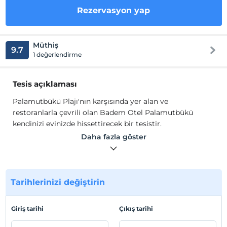
Rezervasyon yap
Müthiş
9.7
1 değerlendirme
Tesis açıklaması
Palamutbükü Plajı'nın karşısında yer alan ve
restoranlarla çevrili olan Badem Otel Palamutbükü
kendinizi evinizde hissettirecek bir tesistir.
Sade mobilyalarla döşenmiş odalarda Wi-Fi ve düz ekran
Daha fazla göster
TV bulunur. Bazı odalar 4 kişi kapasitelidir. Oda servisi
sunulur.
Sahilde oturma alanı bulunan restoranda
kahvaltı ve akşam yemeği servis edilir. Çamaşırhane ve
otopark imkanı mevcuttur.
Tarihlerinizi değiştirin
Tesis lokasyon bilgileri
Giriş tarihi
Çıkış tarihi
Datça-Bodrum feribot iskelesine 27 km. mesafededir.