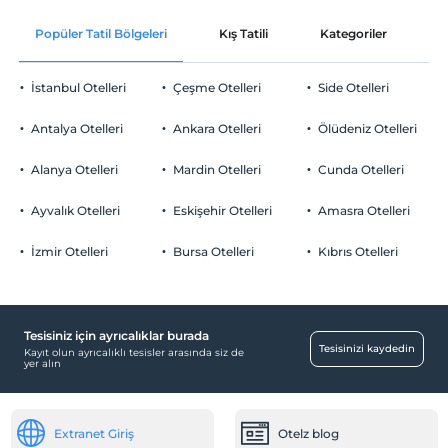
Ücretsiz Wi-fi
En erken saat 14:00 ve sonrası
Popüler Tatil Bölgeleri
Kış Tatili
Kategoriler
P
Ortak alanlar ve tüm odalar
Check/out
En geç saat 12:00 ve öncesi
İstanbul Otelleri
Çeşme Otelleri
Side Otelleri
Evcil Hayvan
Evcil hayvan kabul edilmemektedir.
Antalya Otelleri
Ankara Otelleri
Ölüdeniz Otelleri
Sigara
Odalarda sigara içilmez
Alanya Otelleri
Mardin Otelleri
Cunda Otelleri
Otopark
Çocuklar
2 yaşına kadar olan bebekler ücretsizdir.
Ücretsiz Özel Otopark
Ayvalık Otelleri
Eskişehir Otelleri
Amasra Otelleri
Her bir oda için 3 yaşına kadar 1 çocuk ücretsizdir
Otopark (Tesis bünyesinde)
İzmir Otelleri
Bursa Otelleri
Kıbrıs Otelleri
Geçerli kart tipleri
Tesisiniz için ayrıcalıklar burada
Tesisinizi kaydedin
Kayıt olun ayrıcalıklı tesisler arasında siz de
yer alın
Extranet Giriş
Otelz blog