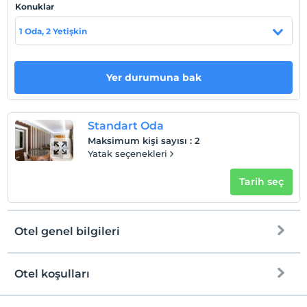
En geç saat 12:00 ve öncesi
Konuklar
Evcil Hayvan
1 Oda, 2 Yetişkin
Evcil hayvan kabul edilmemektedir.
Sigara
Odalarda sigara içilmez
Yer durumuna bak
Çocuklar
2 yaşına kadar olan bebekler ücretsizdir.
Standart Oda
Her bir oda için 3 yaşına kadar 1 çocuk ücretsizdir
Maksimum kişi sayısı
:
2
Geçerli kart tipleri
Yatak seçenekleri
Tarih seç
Otel genel bilgileri
Otel koşulları
Internet
Check/in