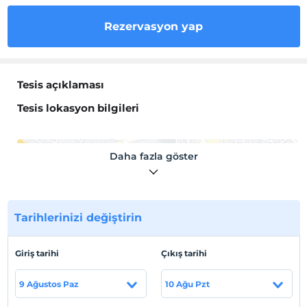
Rezervasyon yap
Tesis açıklaması
Tesis lokasyon bilgileri
Daha fazla göster
Haritada Göster
Tarihlerinizi değiştirin
Otel koşulları
Giriş tarihi
Çıkış tarihi
Check/in
En erken saat 14:00 ve sonrası
9 Ağustos Paz
10 Ağu Pzt
Check/out