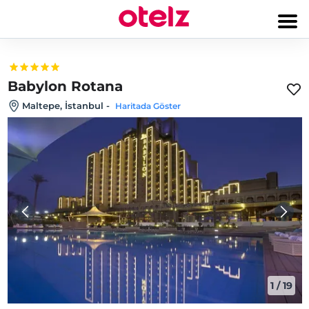
Babylon Rotana
Maltepe, İstanbul
-
Haritada Göster
1
/
19