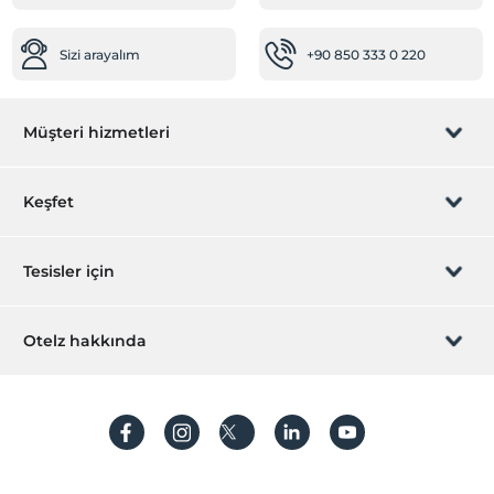
Sizi arayalım
+90 850 333 0 220
Müşteri hizmetleri
Rezervasyon yönet
Keşfet
Sizi arayalım
Hediye Kart
Tesisler için
İştirak olun
ZPara Nedir?
Hemen tesisinizi ekleyin
Otelz hakkında
İletişim
Üye girişi
Villa/Daire ekleyin
Hakkımızda
Sıkça sorulan sorular
Hesap oluştur
Sürdürülebilirlik
Kişisel Verilerin Korunması