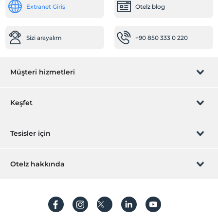
Extranet Giriş
Otelz blog
Klima
Sizi arayalım
+90 850 333 0 220
Müşteri hizmetleri
Rezervasyon yönet
Keşfet
Sizi arayalım
Hediye Kart
Tesisler için
İştirak olun
ZPara Nedir?
Hemen tesisinizi ekleyin
Otelz hakkında
İletişim
Üye girişi
Villa/Daire ekleyin
Hakkımızda
Sıkça sorulan sorular
Hesap oluştur
Sürdürülebilirlik