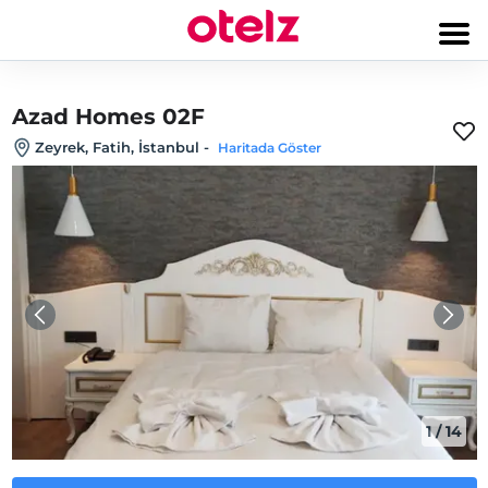
Azad Homes 02F
Zeyrek, Fatih, İstanbul
-
Haritada Göster
1
/
14