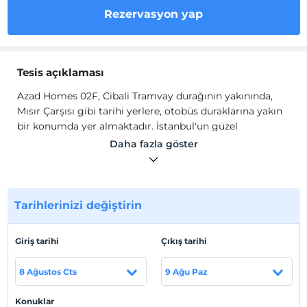
Rezervasyon yap
Tesis açıklaması
Azad Homes 02F, Cibali Tramvay durağının yakınında,
Mısır Çarşısı gibi tarihi yerlere, otobüs duraklarına yakın
bir konumda yer almaktadır. İstanbul'un güzel
sokaklarında metro ulaşımı 15-30 dakika yürüme
Daha fazla göster
mesafesindedir. Otelinizdeki 7/24 açık resepsiyondan
çevredeki birçok yere kolayca ulaşabileceğiniz her şeyi
bulabileceğiniz yerdedir.
Fatih, Haliç ve Eminönü'nü birbirine bağlayan yol
Tarihlerinizi değiştirin
üzerinde olup, yatırım ve uzun dönem kiralama için
mükemmel bir yerdir. Buradan Metrolara, Tramvay
Giriş tarihi
Çıkış tarihi
Duraklarına ve otobüs duraklarına kolayca ulaşabilirsiniz.
Tesis lokasyon bilgileri
8 Ağustos Cts
9 Ağu Paz
Otobüs durağına 2 dakika yürüme mesafesinde Taksim,
Konuklar