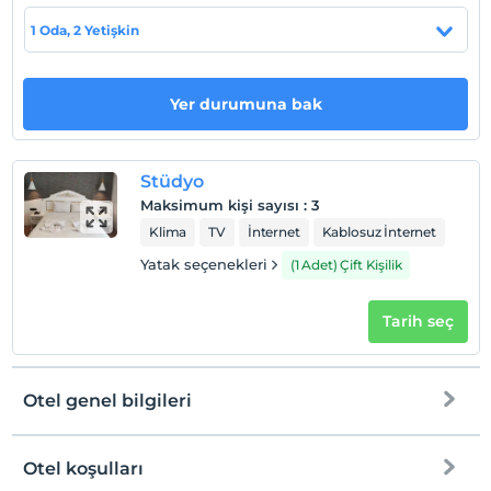
Durağı'na 14 dakika yürüme mesafesindedir. Diğer
bölgelere daha hızlı ulaşmak için taksiye ihtiyacınız
1 Oda, 2 Yetişkin
olabilir.
Yer durumuna bak
Haritada Göster
Stüdyo
Maksimum kişi sayısı
:
3
Otel koşulları
Klima
TV
İnternet
Kablosuz İnternet
Check/in
Yatak seçenekleri
(1 Adet) Çift Kişilik
En erken saat 14:00 ve sonrası
Check/out
Tarih seç
En geç saat 12:00 ve öncesi
Evcil Hayvan
Evcil hayvan kabul edilmemektedir.
Otel genel bilgileri
Sigara
Odalarda sigara içilmez
Otel koşulları
Giriş saatleri