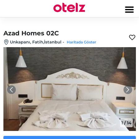
Azad Homes 02C
Unkapanı, Fatih,İstanbul
-
Haritada Göster
1
/
14