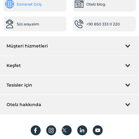
Extranet Giriş
Otelz blog
Klima
Sizi arayalım
+90 850 333 0 220
Müşteri hizmetleri
Rezervasyon yönet
Keşfet
Sizi arayalım
Hediye Kart
Tesisler için
İştirak olun
ZPara Nedir?
Hemen tesisinizi ekleyin
Otelz hakkında
İletişim
Üye girişi
Villa/Daire ekleyin
Hakkımızda
Sıkça sorulan sorular
Hesap oluştur
Sürdürülebilirlik