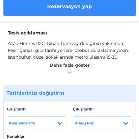
Rezervasyon yap
Tesis açıklaması
Azad Homes 02C; Cibali Tramvay durağının yakınında,
Mısır Çarşısı gibi tarihi yerlere, otobüs duraklarına yakın.
İstanbul'un güzel sokaklarında metro ulaşımı 15-30
dakika yürüme mesafesindedir. Otelinizdeki 7/24 açık
Daha fazla göster
resepsiyondan çevredeki birçok yere kolayca
ulaşabileceğiniz her şeyi bulabileceğiniz yer.
Fatih, Haliç ve Eminönü'nü birbirine bağlayan yol
üzerinde olup, yatırım ve uzun dönem kiralama için
Tarihlerinizi değiştirin
mükemmel bir yerdir. Buradan metrolara, tramvay
duraklarına ve otobüs duraklarına kolayca ulaşabilirsiniz.
Giriş tarihi
Çıkış tarihi
Tesis lokasyon bilgileri
8 Ağustos Cts
9 Ağu Paz
Otobüs durağına 2 dakika yürüme mesafesinde Taksim,
Şişli ve Hacıosman'a ulaşım sağlayan Vezneciler Metro
Konuklar