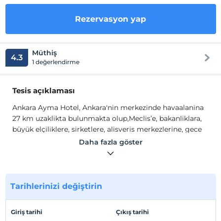
Rezervasyon yap
Müthiş
4.3
1 değerlendirme
Tesis açıklaması
Ankara Ayma Hotel, Ankara'nin merkezinde havaalanina
27 km uzaklikta bulunmakta olup,Meclis’e, bakanliklara,
büyük elçiliklere, sirketlere, alisveris merkezlerine, gece
kulüplerine, cafe ve restoranlara, bankalara,
Daha fazla göster
üniversitelere, hastanelere, metro istasyonuna yakinligi
ile misafirlerimizin hayatini kolaylastirmaktadir. Siz
degerli konuklarimizla bulusmak için hizmete girmistir.
Tarihlerinizi değiştirin
Amacimiz, en iyi ve kaliteli hizmeti siz degerli
konuklarimizin begenisine sunarak, her zaman sizleri
aramizda görmek ve sizlere evinizde oldugunuz
Giriş tarihi
Çıkış tarihi