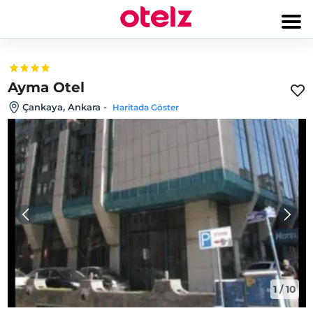
Ayma Otel
Çankaya, Ankara
-
Haritada Göster
1
/
10