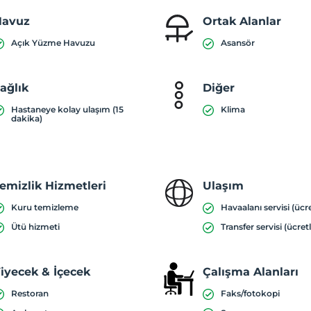
Havuz
Ortak Alanlar
Açık Yüzme Havuzu
Asansör
ağlık
Diğer
Hastaneye kolay ulaşım (15
Klima
dakika)
emizlik Hizmetleri
Ulaşım
Kuru temizleme
Havaalanı servisi (ücre
Ütü hizmeti
Transfer servisi (ücretl
iyecek & İçecek
Çalışma Alanları
Restoran
Faks/fotokopi