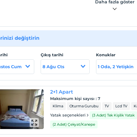
Daha fazla göster
rinizi değiştirin
arihi
Çıkış tarihi
Konuklar
ustos Cum
8 Ağu Cts
1 Oda, 2 Yetişkin
2+1 Apart
Maksimum kişi sayısı
:
7
Klima
Oturma Gurubu
TV
Lcd TV
K
Yatak seçenekleri
(3 Adet) Tek Kişilik Yatak
(2 Adet) Çekyat/Kanepe