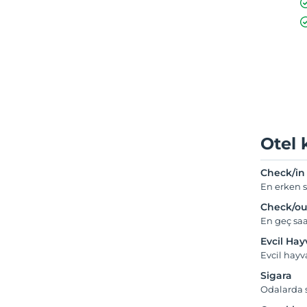
Otel 
Check/in
En erken s
Check/ou
En geç saa
Evcil Ha
Evcil hayv
Sigara
Odalarda s