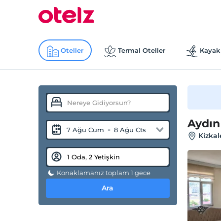
Oteller
Termal Oteller
Kayak 
Aydın
-
7 Ağu Cum
8 Ağu Cts
Kizkal
Konaklamanız toplam 1 gece
Ara