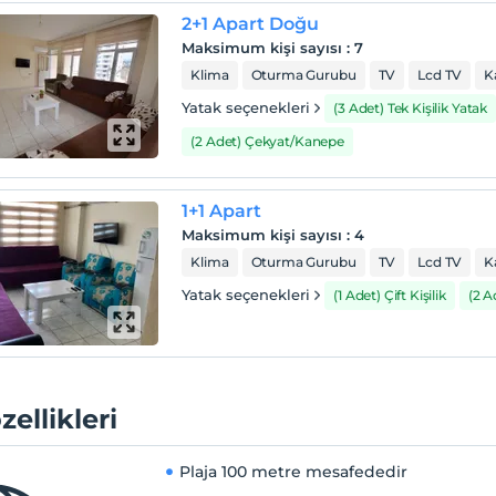
2+1 Apart Doğu
Maksimum kişi sayısı
:
7
Klima
Oturma Gurubu
TV
Lcd TV
K
Yatak seçenekleri
(3 Adet) Tek Kişilik Yatak
(2 Adet) Çekyat/Kanepe
1+1 Apart
Maksimum kişi sayısı
:
4
Klima
Oturma Gurubu
TV
Lcd TV
K
Yatak seçenekleri
(1 Adet) Çift Kişilik
(2 
zellikleri
Plaja
100 metre mesafededir