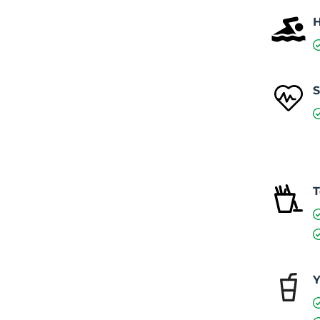
S
T
Y