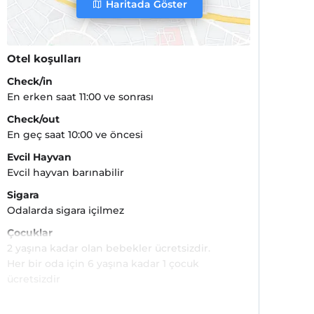
Haritada Göster
Otel koşulları
Check/in
En erken saat 11:00 ve sonrası
Check/out
En geç saat 10:00 ve öncesi
Evcil Hayvan
Evcil hayvan barınabilir
Sigara
Odalarda sigara içilmez
Çocuklar
2 yaşına kadar olan bebekler ücretsizdir.
Her bir oda için 6 yaşına kadar 1 çocuk
ücretsizdir