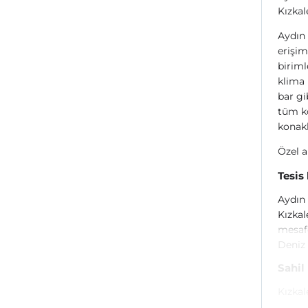
Kızkal
Aydın 
erişim
biriml
klima 
bar gi
tüm ko
konakl
Özel a
Tesis
Aydın 
Kızkal
mesafe
Deniz 
Sahil
Kızkal