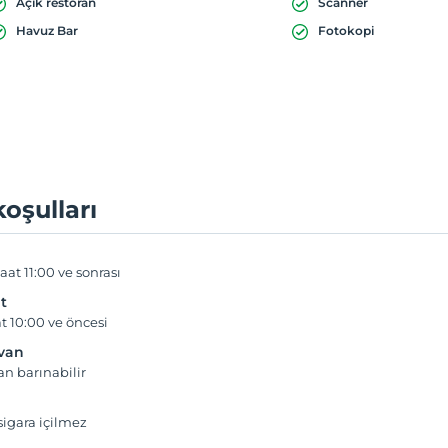
Açık restoran
Scanner
Havuz Bar
Fotokopi
koşulları
aat 11:00 ve sonrası
t
t 10:00 ve öncesi
yvan
an barınabilir
igara içilmez