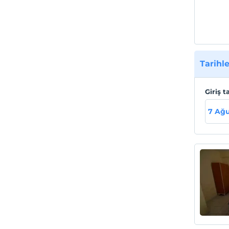
Tarihle
Giriş t
7 Ağ