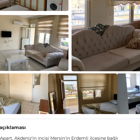
 açıklaması
Apart, Akdeniz'in incisi Mersin'in Erdemli ilçesine bağlı