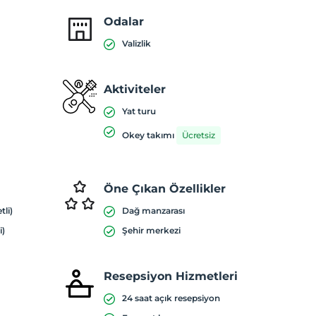
Odalar
Valizlik
Aktiviteler
Yat turu
Okey takımı
Ücretsiz
Öne Çıkan Özellikler
tli)
Dağ manzarası
i)
Şehir merkezi
Resepsiyon Hizmetleri
24 saat açık resepsiyon