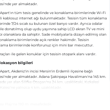
esi'nde yer almaktadır.
Apart'ın tüm tesis genelinde ve konaklama birimlerinde Wi-Fi
li kablosuz internet ağı bulunmaktadır. Tesisin tüm konaklama
erinde 7/24 sıcak su bulunan özel banyo vardır. Ayrıca odalar
ile donatılmış olup uydu yayınına sahip LCD ekran TV ve mini
bi olanaklara da sahiptir. Sade mobilyalarla dizayn edilmiş olan
naklama birimlerinde açık renkler hakimdir. Tesisin
ama birimlerinde konforunuz için mini bar mevcuttur.
raçları ile gelen konuklar için tesisin otopark alanı vardır.
 lokasyon bilgileri
Apart, Akdeniz'in incisi Mersin'in Erdemli ilçesine bağlı
esi'nde yer almaktadır. Adana Şakirpaşa Havalimanı'na 145 km.
de yer alan Silifke Otogarı'na 24 km. uzaklıktaki, Kızkalesi
Kalesi'ne yalnızca 4 km. uzaklıktadır.
esi Plajı'na 190 m. mesafededir.