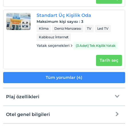
Evcil Hayvan
Evcil hayvan kabul edilmemektedir.
Standart Üç Kişilik Oda
Sigara
Maksimum kişi sayısı
:
3
Odalarda sigara içilmez
Klima
Deniz Manzarası
TV
Led TV
Çocuklar
Kablosuz İnternet
2 yaşına kadar olan bebekler ücretsizdir.
Yatak seçenekleri
(3 Adet) Tek Kişilik Yatak
Her bir oda için 3 yaşına kadar 1 çocuk ücretsizdir
Tarih seç
Tüm yorumlar (4)
Plaj özellikleri
Otel genel bilgileri
Plaja