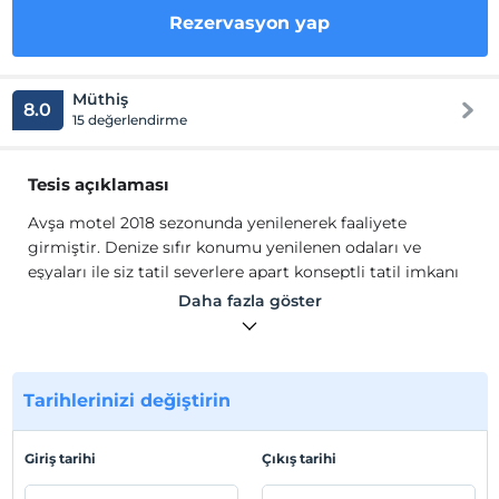
Rezervasyon yap
Müthiş
8.0
15 değerlendirme
Tesis açıklaması
Avşa motel 2018 sezonunda yenilenerek faaliyete
girmiştir. Denize sıfır konumu yenilenen odaları ve
eşyaları ile siz tatil severlere apart konseptli tatil imkanı
sunuyor. Eğlence merkezi olan barlar sokağına 100 m
Daha fazla göster
yakınlıktadır. Motelimizin yakınında Gıybet Cafe ve Şok
Market mevcuttur. Bütün odalarda banyo, balkon,
mutfak ve mutfak eşyaları mevcuttur.
Avşa motel 2018 sezonunda yenilenerek faaliyete
Tarihlerinizi değiştirin
girmiştir. Denize sıfır konumu yenilenen odaları ve
eşyaları ile siz tatil severlere apart konseptli tatil imkanı
Giriş tarihi
Çıkış tarihi
sunuyor. Eğlence merkezi olan barlar sokağına 100 m
yakınlıktadır. Motelimizin yakınında Gıybet Cafe ve Şok