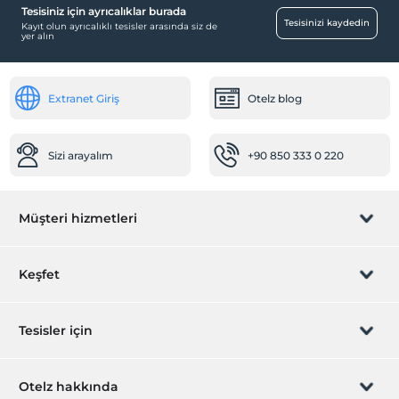
Tesisiniz için ayrıcalıklar burada
Çalışma Alanları
Tesisinizi kaydedin
Kayıt olun ayrıcalıklı tesisler arasında siz de
yer alın
Faks/fotokopi
Temizlik Hizmetleri
Extranet Giriş
Otelz blog
Çamaşırhane
Diğer
Sizi arayalım
+90 850 333 0 220
Klima
Resepsiyon Hizmetleri
Müşteri hizmetleri
24 saat açık resepsiyon
Hızlı check-in/check-out
Rezervasyon yönet
Keşfet
Ulaşım
Bisiklet kiralama
Sizi arayalım
Hediye Kart
Tesisler için
Motorsiklet kiralama
Aktiviteler
İştirak olun
ZPara Nedir?
Hemen tesisinizi ekleyin
Otelz hakkında
Atv safari