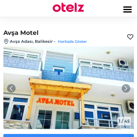
Avşa Motel
Avşa Adası, Balikesir
-
Haritada Göster
1
/
45