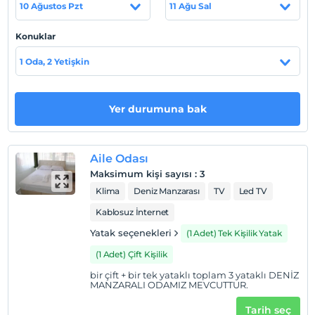
10 Ağustos Pzt
11 Ağu Sal
Market mevcuttur. Bütün odalarda banyo, balkon,
mutfak ve mutfak eşyaları mevcuttur.
Konuklar
Tesis lokasyon bilgileri
1 Oda, 2 Yetişkin
Motelimiz avşa merkezde sahile sıfır konumda,iskele
meydanına 10 dk. yürüme mesafesinde bulunmaktadır.
Yenilenen odaları ve eşyaları ile 2018 yaz sezonunda
Yer durumuna bak
hizmete açılmıştır.
Aile Odası
Haritada Göster
Maksimum kişi sayısı
:
3
Klima
Deniz Manzarası
TV
Led TV
Kablosuz İnternet
Otel koşulları
Yatak seçenekleri
(1 Adet) Tek Kişilik Yatak
Check/in
(1 Adet) Çift Kişilik
En erken saat 12:00 ve sonrası
bir çift + bir tek yataklı toplam 3 yataklı DENİZ
MANZARALI ODAMIZ MEVCUTTUR.
Check/out
En geç saat 11:00 ve öncesi
Tarih seç