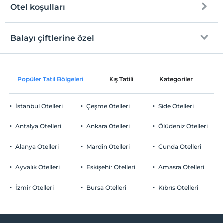
Halka açık plaj
Otel koşulları
Internet
Kum plaj
Check/in
Ücretsiz Wi-fi
En erken saat 12:00 ve sonrası
Balayı çiftlerine özel
Ortak alanlar ve tüm odalar
Check/out
En geç saat 11:00 ve öncesi
Oda süslemesi
Evcil Hayvan
Popüler Tatil Bölgeleri
Kış Tatili
Kategoriler
P
Evcil hayvan kabul edilmemektedir.
Gül yaprakları ile süsleme
Sigara
İstanbul Otelleri
Çeşme Otelleri
Side Otelleri
Odalarda sigara içilmez
Otopark
Çocuklar
Antalya Otelleri
Ankara Otelleri
Ölüdeniz Otelleri
2 yaşına kadar olan bebekler ücretsizdir.
Ücretsiz Halka Açık Otopark
Her bir oda için 3 yaşına kadar 1 çocuk ücretsizdir
Alanya Otelleri
Mardin Otelleri
Cunda Otelleri
Otopark (Tesis disinda)
Ayvalık Otelleri
Eskişehir Otelleri
Amasra Otelleri
İzmir Otelleri
Bursa Otelleri
Kıbrıs Otelleri
Odalar
Aile odaları