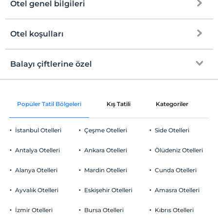
Otel genel bilgileri
Çocuklar
2 yaşına kadar olan bebekler ücretsizdir.
Tesisin ücretsiz çocuk politkası yoktur
Otel koşulları
Internet
Check/in
Ücretsiz Wi-fi
En erken saat 10:00 ve sonrası
Balayı çiftlerine özel
Ortak alanlar ve tüm odalar
Check/out
En geç saat 17:00 ve öncesi
Odaya canlı çiçek
Evcil Hayvan
Popüler Tatil Bölgeleri
Kış Tatili
Kategoriler
P
Evcil hayvan kabul edilmemektedir.
Oda süslemesi
Sigara
İstanbul Otelleri
Çeşme Otelleri
Side Otelleri
Odalarda sigara içilmez
Özel nevresim takımı
Otopark
Çocuklar
Antalya Otelleri
Ankara Otelleri
Ölüdeniz Otelleri
Gül yaprakları ile süsleme
2 yaşına kadar olan bebekler ücretsizdir.
Ücretsiz Halka Açık Otopark
Tesisin ücretsiz çocuk politkası yoktur
Alanya Otelleri
Mardin Otelleri
Cunda Otelleri
Otopark (Tesis disinda)
Özel servis elemanı
Ayvalık Otelleri
Eskişehir Otelleri
Amasra Otelleri
Tatli tabagi (lokum, tatli çesitleri, çikolata)
İzmir Otelleri
Bursa Otelleri
Kıbrıs Otelleri
Yatak süslemesi