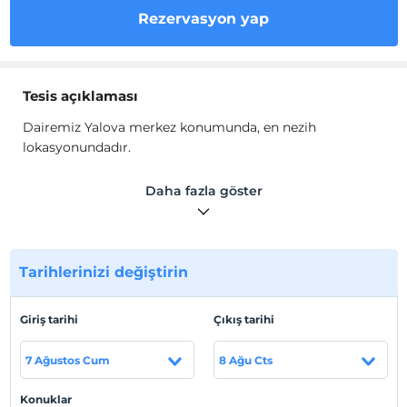
Rezervasyon yap
Tesis açıklaması
Dairemiz Yalova merkez konumunda, en nezih
lokasyonundadır.
Merkezi konumdaki dairemiz görsellerde gördüğünüz
Daha fazla göster
bir evin bütün araç ve gereçlerine sahiptir. Dilediğiniz
zaman dilediğiniz eşyayı kullanmaktan çekinmeyin.
Kendinizi evinizde hissedeceğiniz her türlü imkan ve
Tarihlerinizi değiştirin
konfora sahiptir.
Tesis lokasyon bilgileri
Giriş tarihi
Çıkış tarihi
Avrasya Konaklama market, bakkal, manav, AVM ve
hastanelere yakın konumdadır.
7 Ağustos Cum
8 Ağu Cts
Sahil
Konuklar