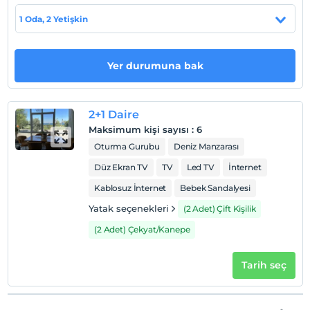
Her sabah mutfağınızda deniz manzarasına karşı
1 Oda, 2 Yetişkin
hazırlamış olduğunuz kahvenizi keyifle yudumlarsınız.
Yer durumuna bak
Haritada Göster
2+1 Daire
Otel koşulları
Maksimum kişi sayısı
:
6
Oturma Gurubu
Deniz Manzarası
Check/in
En erken saat 10:00 ve sonrası
Düz Ekran TV
TV
Led TV
İnternet
Check/out
Kablosuz İnternet
Bebek Sandalyesi
En geç saat 17:00 ve öncesi
Yatak seçenekleri
(2 Adet) Çift Kişilik
Evcil Hayvan
(2 Adet) Çekyat/Kanepe
Evcil hayvan kabul edilmemektedir.
Sigara
Tarih seç
Odalarda sigara içilmez
Giriş saatleri