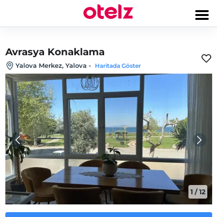
Avrasya Konaklama
Yalova Merkez, Yalova
-
Haritada Göster
1
/
12