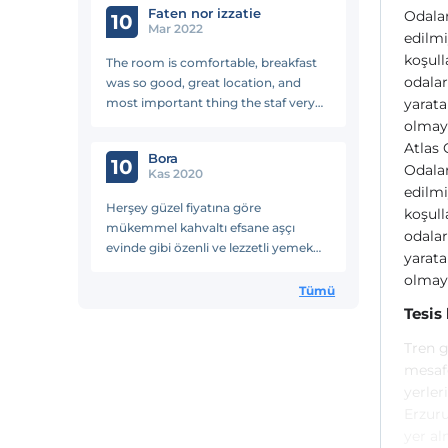
Faten nor izzatie
Odalar
evindemisim gibi oldu personel
10
Mar 2022
edilmi
arkdslra tş🙏
koşull
The room is comfortable, breakfast
odalar
was so good, great location, and
most important thing the staf very
yarata
helpful especially Eren. Thanks alot!
olmaya
Eren also helped us left our luggages
Atlas 
Bora
there at the lobby. Very helpful and
10
Odalar
Kas 2020
reliable
edilmi
Herşey güzel fiyatına göre
koşull
mükemmel kahvaltı efsane aşçı
odalar
evinde gibi özenli ve lezzetli yemek
yarata
yapıyor börekler menemenler tek
olmaya
sorun erken çıkmam dolayısıyla
Tümü
oluşturduğum talebime arıycaz
Tesis
demelerine rağmen aramadılar oda
Tren 
olsa süperdi
mesafe
yerler
Erzuru
yer al