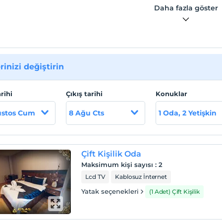
Daha fazla göster
rinizi değiştirin
arihi
Çıkış tarihi
Konuklar
ustos Cum
8 Ağu Cts
1 Oda, 2 Yetişkin
Çift Kişilik Oda
Maksimum kişi sayısı
:
2
Lcd TV
Kablosuz İnternet
Yatak seçenekleri
(1 Adet) Çift Kişilik