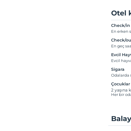
Otel 
Check/in
En erken s
Check/ou
En geç saa
Evcil Ha
Evcil hay
Sigara
Odalarda s
Çocuklar
2 yaşına k
Her bir od
Balay