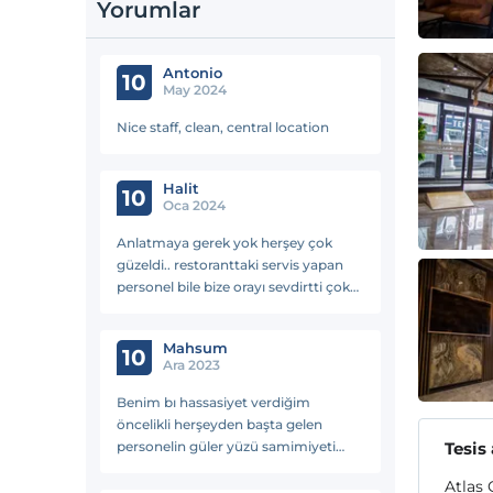
Yorumlar
Antonio
10
May 2024
Nice staff, clean, central location
Halit
10
Oca 2024
Anlatmaya gerek yok herşey çok
güzeldi.. restoranttaki servis yapan
personel bile bize orayı sevdirtti çok
tesekkür ederiz.. bu arada otelin
interneti hemen bağlanıyor ve hızı
Mahsum
ortalama 60 Mbps..
10
Ara 2023
Benim bı hassasiyet verdiğim
öncelikli herşeyden başta gelen
personelin güler yüzü samimiyeti
Tesis
hepsi mevcuttu ben çok memnun
Atlas 
kaldım yaklaşık 2 hafta kaldım