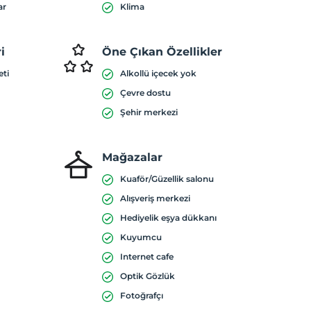
ar
Klima
i
Öne Çıkan Özellikler
eti
Alkollü içecek yok
Çevre dostu
Şehir merkezi
Mağazalar
Kuaför/Güzellik salonu
Alışveriş merkezi
Hediyelik eşya dükkanı
Kuyumcu
Internet cafe
Optik Gözlük
Fotoğrafçı