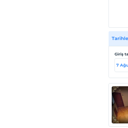
Tarihle
Giriş t
7 Ağ