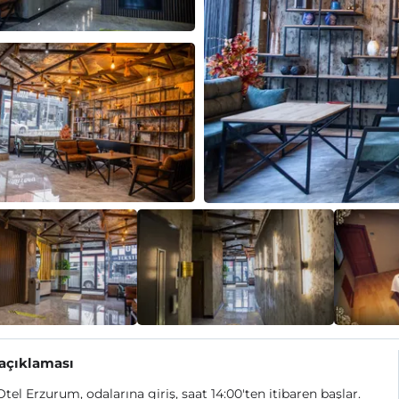
 açıklaması
Otel Erzurum, odalarına giriş, saat 14:00'ten itibaren başlar.