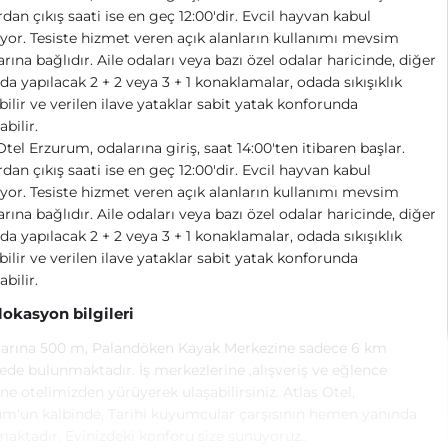
dan çıkış saati ise en geç 12:00'dir. Evcil hayvan kabul
yor. Tesiste hizmet veren açık alanların kullanımı mevsim
arına bağlıdır. Aile odaları veya bazı özel odalar haricinde, diğer
da yapılacak 2 + 2 veya 3 + 1 konaklamalar, odada sıkışıklık
bilir ve verilen ilave yataklar sabit yatak konforunda
bilir.
Otel Erzurum, odalarına giriş, saat 14:00'ten itibaren başlar.
dan çıkış saati ise en geç 12:00'dir. Evcil hayvan kabul
yor. Tesiste hizmet veren açık alanların kullanımı mevsim
arına bağlıdır. Aile odaları veya bazı özel odalar haricinde, diğer
da yapılacak 2 + 2 veya 3 + 1 konaklamalar, odada sıkışıklık
bilir ve verilen ilave yataklar sabit yatak konforunda
bilir.
 lokasyon bilgileri
garına 500 m, Palandöken Kayak Merkezine sadece 6 km
de bulunmaktadır. İş merkezlerine ,alışveriş ve eğlence
ine otelimizden yürüyerek ulaşabilirsiniz. Atlas Otel,
m'un kalbinde, Tarihi kuyumcular çarşısının hemen yanında
maktadır. Evinizdeki konforu size sunuyoruz..