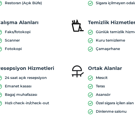
Restoran (Açık Büfe)
Sigara içilmeyen odal
alışma Alanları
Temizlik Hizmetler
Faks/fotokopi
Günlük temizlik hizm
Scanner
Kuru temizleme
Fotokopi
Çamaşırhane
esepsiyon Hizmetleri
Ortak Alanlar
24 saat açık resepsiyon
Mescit
Emanet kasası
Teras
Bagaj muhafazası
Asansör
Hızlı check-in/check-out
Özel sigara içilen alan
Dinlenme salonu