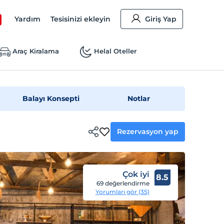
Yardım
Tesisinizi ekleyin
Giriş Yap
Araç Kiralama
Helal Oteller
Balayı Konsepti
Notlar
Rezervasyon yap
Çok iyi
8.5
69 değerlendirme
Yorumları gör (35)