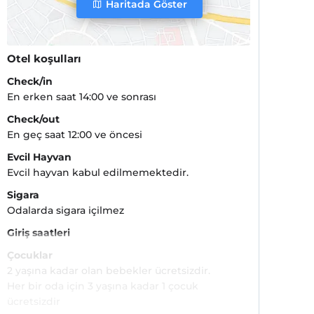
Haritada Göster
Otel koşulları
Check/in
En erken saat 14:00 ve sonrası
Check/out
En geç saat 12:00 ve öncesi
Evcil Hayvan
Evcil hayvan kabul edilmemektedir.
Sigara
Odalarda sigara içilmez
Giriş saatleri
Çocuklar
2 yaşına kadar olan bebekler ücretsizdir.
Her bir oda için 3 yaşına kadar 1 çocuk
ücretsizdir