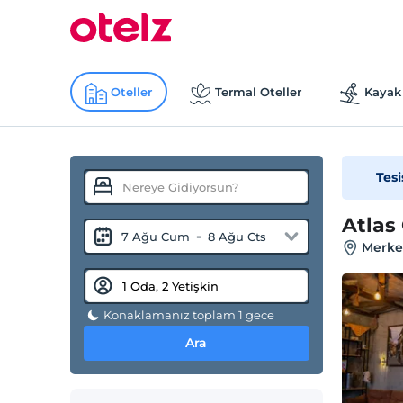
Oteller
Termal Oteller
Kayak 
Tesi
Atlas
-
7 Ağu Cum
8 Ağu Cts
Merke
Konaklamanız toplam 1 gece
Ara