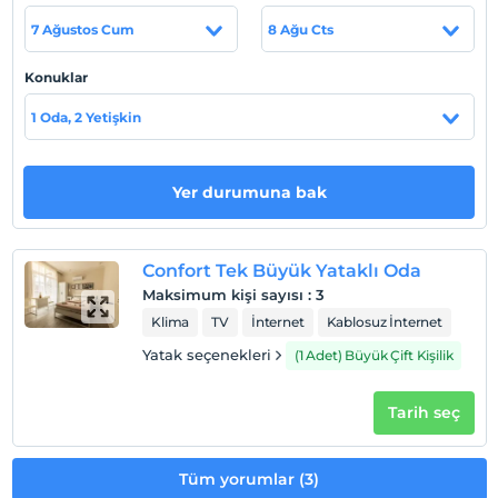
Mermerli Plajı, Hıdırlık Kulesi, Karaalioğlu Parkı 5 dk.,
7 Ağustos Cum
8 Ağu Cts
Antalya Arkeoloji Müzesi 24 dk., Antalya Aquapark ve
Dolphinland 39 dk., Antalya Akvaryumu 41 dk. yürüme
Konuklar
mesafesinde, Düden Şelalesi 9 km. uzaklıktadır.
1 Oda, 2 Yetişkin
Sahil
Mavi bayraklı plaja 6 dk. yürüme mesafesindedir.
Yer durumuna bak
Haritada Göster
Confort Tek Büyük Yataklı Oda
Maksimum kişi sayısı
:
3
Klima
TV
İnternet
Kablosuz İnternet
Otel koşulları
Yatak seçenekleri
(1 Adet) Büyük Çift Kişilik
Check/in
En erken saat 14:00 ve sonrası
Tarih seç
Check/out
En geç saat 11:00 ve öncesi
Tüm yorumlar (3)
Evcil Hayvan