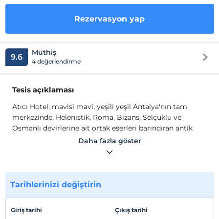
Rezervasyon yap
Müthiş
9.6
4 değerlendirme
Tesis açıklaması
Atıcı Hotel, mavisi mavi, yeşili yeşil Antalya'nın tam
merkezinde, Helenistik, Roma, Bizans, Selçuklu ve
Osmanlı devirlerine ait ortak eserleri barındıran antik
kenti Kaleiçi'nde, 13 odalı mütevazi bir mola mekanıdır.
Daha fazla göster
Atıcı Hotel odalarında; ç
ift kişilik, şehir manzaralı/ bahçe
manzaralı, telefon, Wi-Fi, TV, ütü masası ve ütü, klima,
masa lambası, saç kurutma makinesi, makyaj aynası
mevcuttur.
Tarihlerinizi değiştirin
Tesis lokasyon bilgileri
Giriş tarihi
Çıkış tarihi
Hadrian Kapısı 2 dk., Saat Kulesi, Alaaddin Camii 4 dk.,