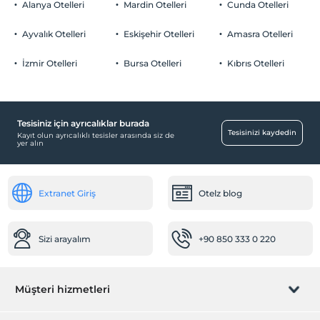
Her bir oda için 4 yaşına kadar 1 çocuk ücretsizdir
Alanya Otelleri
Mardin Otelleri
Cunda Otelleri
Otopark (Tesis disinda)
Ayvalık Otelleri
Eskişehir Otelleri
Amasra Otelleri
İzmir Otelleri
Bursa Otelleri
Kıbrıs Otelleri
Sağlık
Hastaneye kolay ulaşım (15 dakika)
Tesisiniz için ayrıcalıklar burada
Ortak Alanlar
Tesisinizi kaydedin
Kayıt olun ayrıcalıklı tesisler arasında siz de
yer alın
Özel sigara içilen alan
Dinlenme salonu
Extranet Giriş
Otelz blog
Bebek
Bebek karyolası
Mama için su ısıtıcı
Sizi arayalım
+90 850 333 0 220
Ulaşım
Havaalanı servisi (ücretli)
Müşteri hizmetleri
Transfer servisi (ücretli)