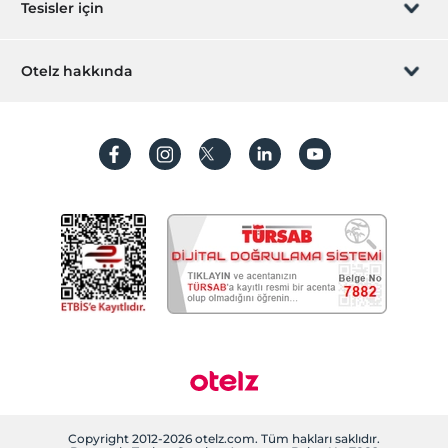
Hediye Kart
Tesisler için
İştirak olun
ZPara Nedir?
Hemen tesisinizi ekleyin
Otelz hakkında
İletişim
Üye girişi
Villa/Daire ekleyin
Hakkımızda
Sıkça sorulan sorular
Hesap oluştur
Sürdürülebilirlik
Kişisel Verilerin Korunması
Koşullar ve şartlar
İşlem rehberi
Aydınlatma metni
Gizlilik politikaları
Yasal bilgiler
Çerez politikamız
Copyright 2012-2026 otelz.com. Tüm hakları saklıdır.