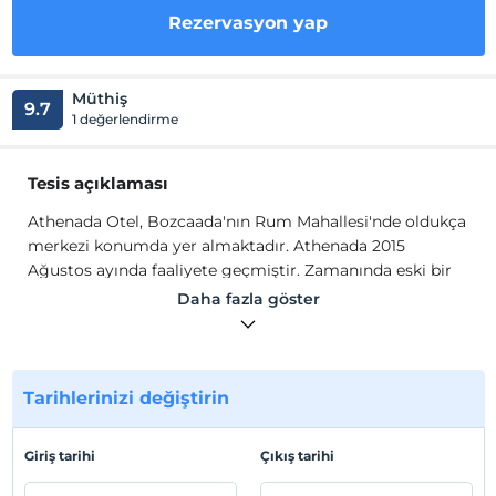
Rezervasyon yap
Müthiş
9.7
1 değerlendirme
Tesis açıklaması
Athenada Otel, Bozcaada'nın Rum Mahallesi'nde oldukça
merkezi konumda yer almaktadır. Athenada 2015
Ağustos ayında faaliyete geçmiştir. Zamanında eski bir
Rum evi olan binası, adalı bir aile tarafında baştan sona
Daha fazla göster
renove edilerek 4 odalı bir otel haline getirilmiştir.
Athenada Otel, a
lt kattaki iki odanın tavanlarına adada
yaşayan ressam Erdinç Ünlü tarafından yapılan tavan
Tarihlerinizi değiştirin
resimleri çok etkileyici görünmektedir. Üst katın
odalarında ahşap tavan görünümü korunmuş.
Banyolarda kullanılan seramikler adalı bir seramik
Giriş tarihi
Çıkış tarihi
sanatçısı tarafından elle tek tek yapılmıştır. Tüm bunlar