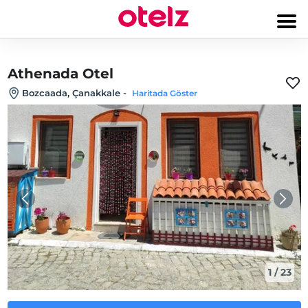
Athenada Otel
Bozcaada, Çanakkale
-
Haritada Göster
1
/
23