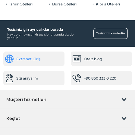
İzmir Otelleri
Bursa Otelleri
Kıbrıs Otelleri
Aile odaları
Bebek
Bebek karyolası
Tesisiniz için ayrıcalıklar burada
Tesisinizi kaydedin
Kayıt olun ayrıcalıklı tesisler arasında siz de
Sağlık
yer alın
Hastaneye kolay ulaşım (15 dakika)
Diğer
Extranet Giriş
Otelz blog
Isıtma
Klima
Sizi arayalım
+90 850 333 0 220
Öne Çıkan Özellikler
Çevre dostu
Müşteri hizmetleri
Şehir merkezi
Rezervasyon yönet
Keşfet
Sizi arayalım