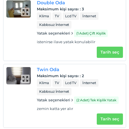
Double Oda
Maksimum kişi sayısı
:
3
Otel koşulları
Klima
TV
Lcd TV
İnternet
Check/in
Kablosuz İnternet
En erken saat 14:00 ve sonrası
Yatak seçenekleri
(1 Adet) Çift Kişilik
Check/out
En geç saat 12:00 ve öncesi
istenirse ilave yatak konulabilir
Evcil Hayvan
Tarih seç
Evcil hayvan kabul edilmemektedir.
Sigara
Twin Oda
Odalarda sigara içilmez
Maksimum kişi sayısı
:
2
Giriş saatleri
Klima
TV
Lcd TV
İnternet
Çocuklar
Kablosuz İnternet
2 yaşına kadar olan bebekler ücretsizdir.
Yatak seçenekleri
(2 Adet) Tek Kişilik Yatak
Her bir oda için 6 yaşına kadar 1 çocuk ücretsizdir
zemin katta yer alır
Tarih seç