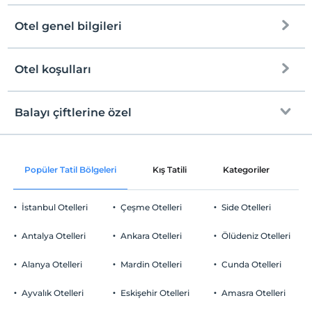
Otel genel bilgileri
Otel koşulları
Internet
Check/in
Ücretsiz Wi-fi
En erken saat 14:00 ve sonrası
Balayı çiftlerine özel
Ortak alanlar ve tüm odalar
Check/out
En geç saat 12:00 ve öncesi
Bir sabah odaya kahvaltı servisi
Evcil Hayvan
Popüler Tatil Bölgeleri
Kış Tatili
Kategoriler
P
Evcil hayvan kabul edilmemektedir.
Sigara
İstanbul Otelleri
Çeşme Otelleri
Side Otelleri
Yiyecek & İçecek
Odalarda sigara içilmez
Çocuklar
Antalya Otelleri
Kahvaltı Salonu
Ankara Otelleri
Ölüdeniz Otelleri
2 yaşına kadar olan bebekler ücretsizdir.
Ortak Alanlar
Her bir oda için 6 yaşına kadar 1 çocuk ücretsizdir
Alanya Otelleri
Mardin Otelleri
Cunda Otelleri
Bahçe
Ayvalık Otelleri
Eskişehir Otelleri
Amasra Otelleri
Odalar