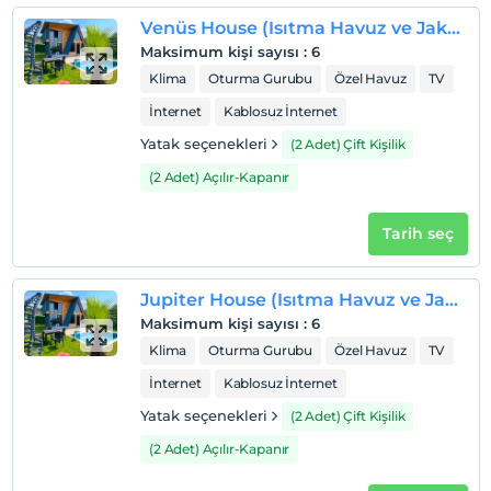
2 yaşına kadar olan bebekler ücretsizdir.
Venüs House (Isıtma Havuz ve Jakuzili)
Her bir oda için 11 yaşına kadar 1 çocuk ücretsizdir
Maksimum kişi sayısı
:
6
Klima
Oturma Gurubu
Özel Havuz
TV
İnternet
Kablosuz İnternet
Yatak seçenekleri
(2 Adet) Çift Kişilik
(2 Adet) Açılır-Kapanır
Tarih seç
Jupiter House (Isıtma Havuz ve Jakuzili)
Maksimum kişi sayısı
:
6
Klima
Oturma Gurubu
Özel Havuz
TV
İnternet
Kablosuz İnternet
Yatak seçenekleri
(2 Adet) Çift Kişilik
(2 Adet) Açılır-Kapanır