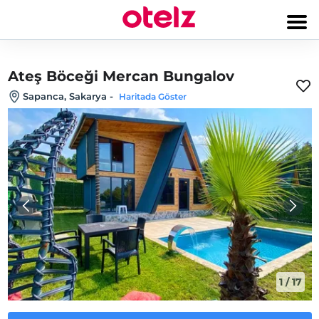
Ateş Böceği Mercan Bungalov
Sapanca, Sakarya
-
Haritada Göster
1
/
17