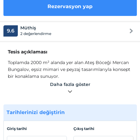
Rezervasyon yap
Müthiş
9.6
2 değerlendirme
Tesis açıklaması
Toplamda 2000 m² alanda yer alan Ateş Böceği Mercan
Bungalov, eşsiz mimari ve peyzaj tasarımlarıyla konsept
bir konaklama sunuyor.
Bungalovlarımız 3+1, 2 yatak odası ve 2 oturma odası
Daha fazla göster
mevcuttur. Toplamda 4 adet ultra lüks bungalov ev, özel
bahçelerle çevrili olarak yer alıyor. Her bir bungalov evde,
ısıtma havuzu ve jakuzi bulunmaktadır. Tüm bungalov
evler ve genel alanlarda ücretsiz fiber internet erişimi
Tarihlerinizi değiştirin
sağlanmaktadır. Ultra lüks bungalov evlerimizde, sıcak
havuzun yeşilliklerle çevrili ortamda, Sapanca Gölü'nün
Giriş tarihi
Çıkış tarihi
ve doğanın keyfini çıkarabilirsiniz.