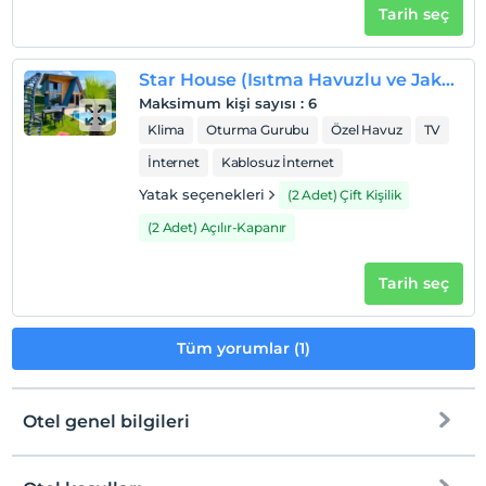
Tarih seç
Star House (Isıtma Havuzlu ve Jakuzili)
Maksimum kişi sayısı
:
6
Klima
Oturma Gurubu
Özel Havuz
TV
İnternet
Kablosuz İnternet
Yatak seçenekleri
(2 Adet) Çift Kişilik
(2 Adet) Açılır-Kapanır
Tarih seç
Tüm yorumlar (1)
Otel genel bilgileri