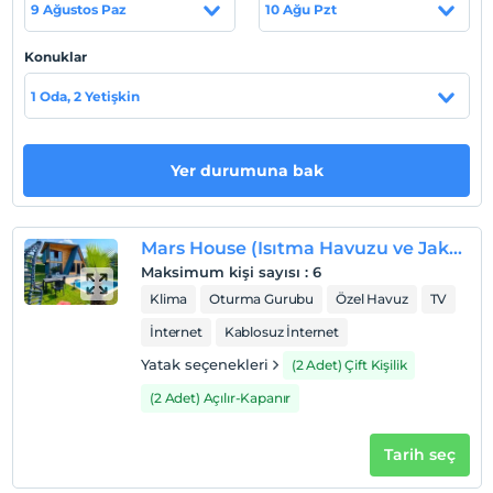
Tesis lokasyon bilgileri
9 Ağustos Paz
10 Ağu Pzt
Şehir merkezine sadece 3 km mesafededir.
Konuklar
1 Oda, 2 Yetişkin
Haritada Göster
Yer durumuna bak
Otel koşulları
Check/in
Mars House (Isıtma Havuzu ve Jakuzili)
En erken saat 14:00 ve sonrası
Maksimum kişi sayısı
:
6
Klima
Oturma Gurubu
Özel Havuz
TV
Check/out
En geç saat 11:00 ve öncesi
İnternet
Kablosuz İnternet
Evcil Hayvan
Yatak seçenekleri
(2 Adet) Çift Kişilik
Evcil hayvan kabul edilmemektedir.
(2 Adet) Açılır-Kapanır
Sigara
Sigara içilen alanlar var
Tarih seç
Çocuklar