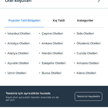
Otel koşulları
Internet
Check/in
Ücretsiz Wifi ve Kablolu
En erken saat 14:00 ve sonrası
Popüler Tatil Bölgeleri
Kış Tatili
Kategoriler
P
Ortak alanlar ve tüm odalar
Check/out
En geç saat 11:00 ve öncesi
İstanbul Otelleri
Çeşme Otelleri
Side Otelleri
Evcil Hayvan
Evcil hayvan kabul edilmemektedir.
Antalya Otelleri
Ankara Otelleri
Ölüdeniz Otelleri
Sigara
Sigara içilen alanlar var
Alanya Otelleri
Mardin Otelleri
Cunda Otelleri
Otopark
Çocuklar
2 yaşına kadar olan bebekler ücretsizdir.
Ücretsiz Özel Otopark
Ayvalık Otelleri
Eskişehir Otelleri
Amasra Otelleri
Her bir oda için 11 yaşına kadar 1 çocuk ücretsizdir
Otopark (Tesis bünyesinde)
İzmir Otelleri
Bursa Otelleri
Kıbrıs Otelleri
Tesisiniz için ayrıcalıklar burada
Havuz
Tesisinizi kaydedin
Kayıt olun ayrıcalıklı tesisler arasında siz de
yer alın
Açık Isıtmalı Havuz