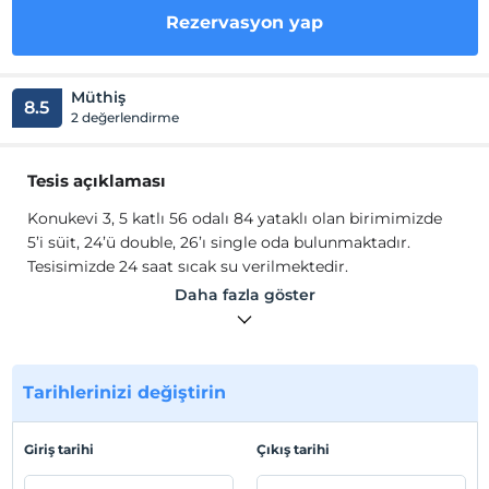
Rezervasyon yap
Müthiş
8.5
2 değerlendirme
Tesis açıklaması
Konukevi 3, 5 katlı 56 odalı 84 yataklı olan birimimizde
5’i süit, 24’ü double, 26’ı single oda bulunmaktadır.
Tesisimizde 24 saat sıcak su verilmektedir.
Misafirhanemizin tüm odalarında Kablo TV yayını, dahili
Daha fazla göster
ve harici telefon, minibar, çalışma masası, dinlenmek için
bir oda ve köşe koltuk takımı, kablosuz Internet
bulunmaktadır. Tesisimiz aynı anda 83 araç kapasiteli bir
kapalı otoparkımız, 45 kişilik kahvaltı salonumuz ile
Tarihlerinizi değiştirin
misafirlerimize hizmet vermektedir.
Konukevi 3, 5 katlı 56 odalı 84 yataklı olan birimimizde
Giriş tarihi
Çıkış tarihi
5’i süit, 24’ü double, 26’ı single oda bulunmaktadır.