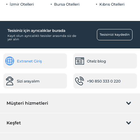
İzmir Otelleri
Bursa Otelleri
Kıbrıs Otelleri
Sağlık
Hastaneye kolay ulaşım (15 dakika)
Tesisiniz için ayrıcalıklar burada
Diğer
Tesisinizi kaydedin
Kayıt olun ayrıcalıklı tesisler arasında siz de
yer alın
Isıtma
Öne Çıkan Özellikler
Extranet Giriş
Otelz blog
Şehir merkezi
Yiyecek & İçecek
Sizi arayalım
+90 850 333 0 220
Lobby Bar
Kahvaltı Salonu
Ortak Alanlar
Müşteri hizmetleri
Mescit
Rezervasyon yönet
Asansör
Keşfet
Odalar
Sizi arayalım