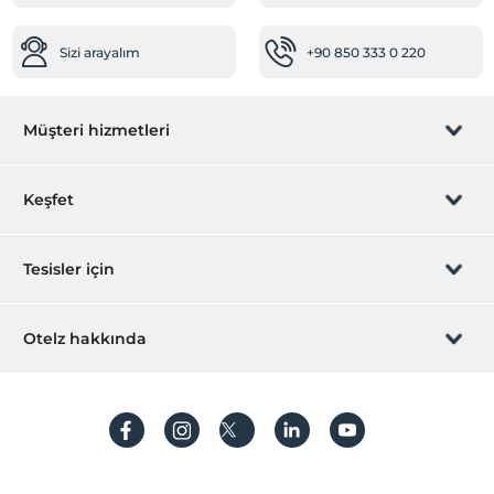
Ortak Alanlar
Sizi arayalım
+90 850 333 0 220
Ortak mutfak
Dinlenme salonu
Müşteri hizmetleri
Rezervasyon yönet
Keşfet
Sizi arayalım
Hediye Kart
Tesisler için
İştirak olun
ZPara Nedir?
Hemen tesisinizi ekleyin
Otelz hakkında
İletişim
Üye girişi
Villa/Daire ekleyin
Hakkımızda
Sıkça sorulan sorular
Hesap oluştur
Sürdürülebilirlik
Kişisel Verilerin Korunması