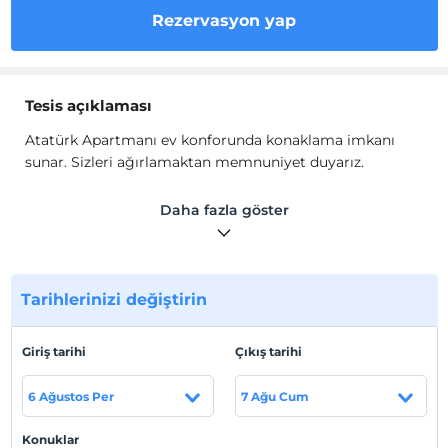
Rezervasyon yap
Tesis açıklaması
Atatürk Apartmanı ev konforunda konaklama imkanı
sunar. Sizleri ağırlamaktan memnuniyet duyarız.
Atatürk Apartmanı konaklama birimlerinde mutfak,
Daha fazla göster
salon ve duş alanı mevcuttur. Wi-Fi, otopark gibi
imkanlar sunulmaktadır.
Tesis lokasyon bilgileri
Tarihlerinizi değiştirin
Kızılay Merkez'e 3 dakika yürüme mesafesindedir.
Giriş tarihi
Çıkış tarihi
Haritada Göster
6 Ağustos Per
7 Ağu Cum
Konuklar