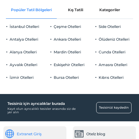
Ücretsiz Wi-fi
En erken saat 18:00 ve sonrası
Popüler Tatil Bölgeleri
Kış Tatili
Kategoriler
P
Ortak alanlar ve tüm odalar
Check/out
En geç saat 18:00 ve öncesi
İstanbul Otelleri
Çeşme Otelleri
Side Otelleri
Evcil Hayvan
Evcil hayvan barınabilir
Antalya Otelleri
Ankara Otelleri
Ölüdeniz Otelleri
Sigara
Odalarda sigara içilmez
Alanya Otelleri
Mardin Otelleri
Cunda Otelleri
Otopark
Giriş saatleri
Tesise 18:00 – 23:00 saatleri arasında giriş yapılabilir. Bu saatler
Ücretsiz Halka Açık Otopark
Ayvalık Otelleri
Eskişehir Otelleri
Amasra Otelleri
dışında giriş kapısı kapalıdır.
Otopark (Tesis disinda)
İzmir Otelleri
Bursa Otelleri
Kıbrıs Otelleri
Çocuklar
2 yaşına kadar olan bebekler ücretsizdir.
Her bir oda için 5 yaşına kadar 1 çocuk ücretsizdir
Tesisiniz için ayrıcalıklar burada
Odalar
Tesisinizi kaydedin
Kayıt olun ayrıcalıklı tesisler arasında siz de
yer alın
Aile odaları
Öne Çıkan Özellikler
Extranet Giriş
Otelz blog
Şehir merkezi